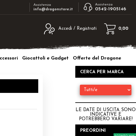
Assistenza
Assistenza
0542-1905146
info@dragonstore.it
Accedi / Registrati
0,00
egistrato
Sono un nuovo cliente
ne inserisci il nome
Se non sei ancora registrato sul nostro
ccessori
Giocattoli e Gadget
Offerte del Dragone
d e poi clicca sul
sito clicca sul pulsante "Registrati"
"Accedi"
CERCA PER MARCA
tente:
ord:
LE DATE DI USCITA SONO
INDICATIVE E
POTREBBERO VARIARE
!
a password?
PREORDINI