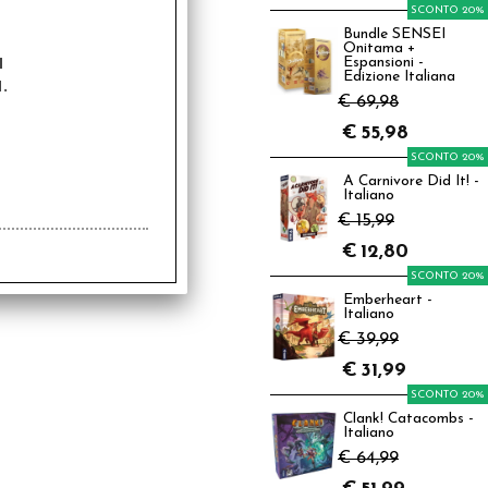
SCONTO 20%
Bundle SENSEI
Onitama +
a
Espansioni -
Edizione Italiana
.
€ 69,98
€
55,98
SCONTO 20%
A Carnivore Did It! -
Italiano
€ 15,99
€
12,80
SCONTO 20%
Emberheart -
Italiano
€ 39,99
€
31,99
SCONTO 20%
Clank! Catacombs -
Italiano
€ 64,99