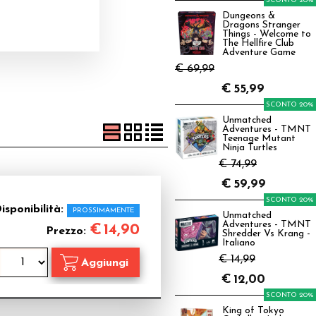
SCONTO 20%
Dungeons &
Dragons Stranger
Things - Welcome to
The Hellfire Club
Adventure Game
€ 69,99
€
55,99
SCONTO 20%
Unmatched
Adventures - TMNT
Teenage Mutant
Ninja Turtles
€ 74,99
€
59,99
SCONTO 20%
isponibilità:
PROSSIMAMENTE
Unmatched
Adventures - TMNT
€
14,90
Prezzo:
Shredder Vs Krang -
Italiano
€ 14,99
€
12,00
SCONTO 20%
King of Tokyo