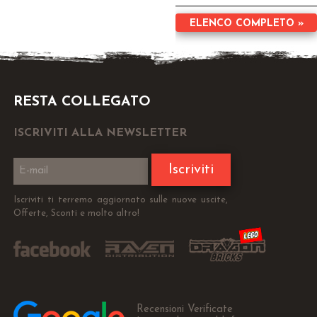
ELENCO COMPLETO »
RESTA COLLEGATO
ISCRIVITI ALLA NEWSLETTER
Iscriviti
Iscriviti ti terremo aggiornato sulle nuove uscite,
Offerte, Sconti e molto altro!
Recensioni Verificate