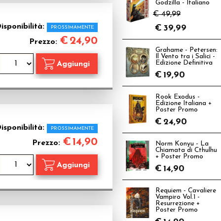
Godzilla - Italiano
€ 49,99
isponibilità:
€
39,99
PROSSIMAMENTE
€
24,90
Prezzo:
Grahame - Petersen:
Il Vento tra i Salici -
Edizione Definitiva
€
19,90
Rook Exodus -
Edizione Italiana +
Poster Promo
€
24,90
isponibilità:
PROSSIMAMENTE
€
14,90
Prezzo:
Norm Konyu - La
Chiamata di Cthulhu
+ Poster Promo
€
14,90
Requiem - Cavaliere
Vampiro Vol.1 -
Resurrezione +
Poster Promo