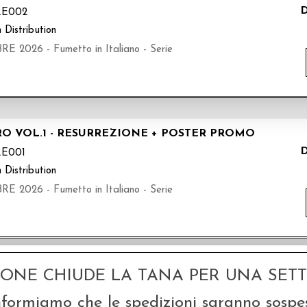
D
RE002
 Distribution
026 - Fumetto in Italiano - Serie
RO VOL.1 - RESURREZIONE + POSTER PROMO
D
E001
 Distribution
026 - Fumetto in Italiano - Serie
GONE CHIUDE LA TANA PER UNA SETTI
isultati trovati (50 per pagina - 1 in totale)
nformiamo che le spedizioni saranno sospe