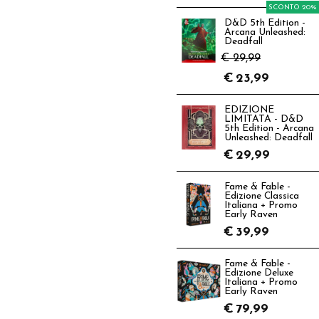
SCONTO 20%
D&D 5th Edition -
Arcana Unleashed:
Deadfall
€ 29,99
€
23,99
EDIZIONE
LIMITATA - D&D
5th Edition - Arcana
Unleashed: Deadfall
€
29,99
Fame & Fable -
Edizione Classica
Italiana + Promo
Early Raven
€
39,99
Fame & Fable -
Edizione Deluxe
Italiana + Promo
Early Raven
€
79,99