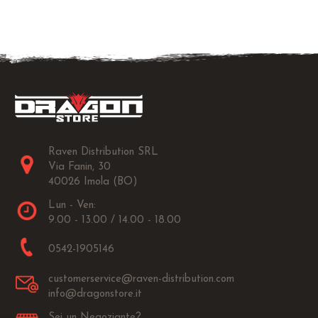
Raven Distribution SRL
Via Fanin, 30
40026 Imola (BO)
Lun - Ven:
9.00 - 13.00 / 14.00 - 18.00
0542-1905146
customerservice@raven-distribution.com
info@dragonstore.it
Sei un Negoziante?