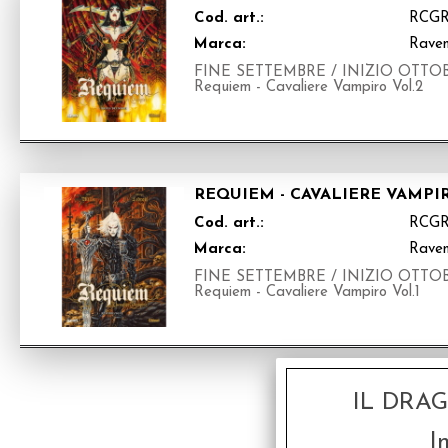
Cod. art.:
RCG
Marca:
Raven
FINE SETTEMBRE / INIZIO OTTOBRE 2
Requiem - Cavaliere Vampiro Vol.2
REQUIEM - CAVALIERE VAMPI
Cod. art.:
RCGR
Marca:
Raven
FINE SETTEMBRE / INIZIO OTTOBRE 2
Requiem - Cavaliere Vampiro Vol.1
IL DRA
5 r
I