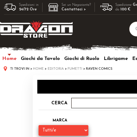
Spedizioni in
Sei un Negoziante?
Spedizione
Gr
24/72 Ore
Contattaci >
da
100 €
Home
Giochi da Tavolo
Giochi di Ruolo
Librigame
Ed
TI TROVI IN
HOME
EDITORIA
FUMETTI
RAVEN COMICS
CERCA
MARCA