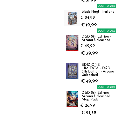
€
51,99
SCONTO 20%
Black Flag! - Italiano
€ 24,99
€
19,99
SCONTO 20%
D&D 5th Edition -
Arcana Unleashed
€ 49,99
€
39,99
EDIZIONE
LIMITATA - D&D
5th Edition - Arcana
Unleashed
€
49,99
SCONTO 20%
D&D 5th Edition -
Arcana Unleashed:
Map Pack
€ 26,99
€
21,59