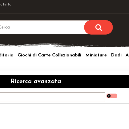
atuita
Sono già r
Per completare l'ordi
itoria
Giochi di Carte Collezionabili
Miniature
Dadi
A
utente e la passwor
pulsante 
Nome u
Ricerca avanzata
Passw
Hai perso l