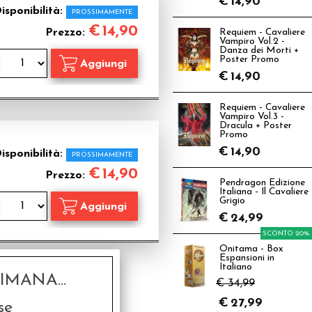
€
14,90
isponibilità:
PROSSIMAMENTE
€
14,90
Prezzo:
Requiem - Cavaliere
Vampiro Vol.2 -
Danza dei Morti +
Poster Promo
€
14,90
Requiem - Cavaliere
Vampiro Vol.3 -
Dracula + Poster
Promo
€
14,90
isponibilità:
PROSSIMAMENTE
€
14,90
Prezzo:
Pendragon Edizione
Italiana - Il Cavaliere
Grigio
€
24,99
SCONTO 20%
Onitama - Box
Espansioni in
Italiano
MANA...
€ 34,99
€
27,99
se