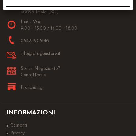
Via Fanin, 30
40026 Imola (BO)
Lun - Ven:
9.00 - 13.00 / 14.00 - 18.00
0542-1905146
info@dragonstore.it
Sei un Negoziante?
Contattaci >
Franchising
INFORMAZIONI
Contatti
Privacy