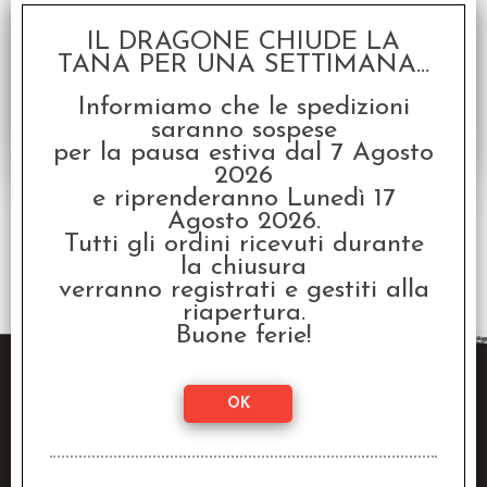
Disponibilità:
DISPONIBILE
IL DRAGONE CHIUDE LA
€
20,00
€ 25,00
Prezzo:
TANA PER UNA SETTIMANA...
Informiamo che le spedizioni
saranno sospese
per la pausa estiva dal 7 Agosto
2026
e riprenderanno Lunedì 17
Agosto 2026.
Tutti gli ordini ricevuti durante
2 risultati trovati (50 per pagina - 1 in totale)
la chiusura
verranno registrati e gestiti alla
riapertura.
Buone ferie!
Raven Distribution SRL