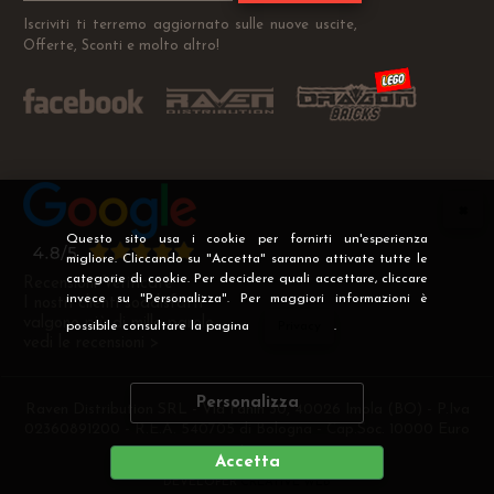
Iscriviti ti terremo aggiornato sulle nuove uscite,
Offerte, Sconti e molto altro!
Questo sito usa i cookie per fornirti un'esperienza
migliore. Cliccando su "Accetta" saranno attivate tutte le
categorie di cookie. Per decidere quali accettare, cliccare
Recensioni Verificate
invece su "Personalizza". Per maggiori informazioni è
I nostri clienti soddisfatti
valgono più di mille parole
possibile consultare la pagina
Privacy
.
vedi le recensioni >
Personalizza
Raven Distribution SRL - Via Fanin 30, 40026 Imola (BO) - P.Iva
02360891200 - R.E.A. 540705 di Bologna - Cap.Soc. 10000 Euro
i.v
Accetta
DEVELOPER
CREATIVE WEB