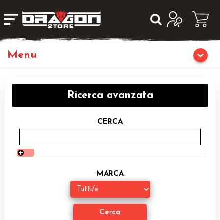
Giochi da Tavolo
Ricerca avanzata
Giochi di Ruolo
CERCA
Librigame
Fumetti & Romanzi
MARCA
Giochi di Carte Collezionabili
Miniature