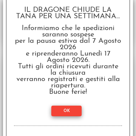
Disponibilità:
DISPONIBILE
IL DRAGONE CHIUDE LA
€
12,59
€ 17,99
Prezzo:
TANA PER UNA SETTIMANA...
Informiamo che le spedizioni
saranno sospese
per la pausa estiva dal 7 Agosto
2026
e riprenderanno Lunedì 17
SCONTO 30%
Agosto 2026.
Tutti gli ordini ricevuti durante
la chiusura
verranno registrati e gestiti alla
riapertura.
Buone ferie!
Skorne - Venator Catapult Crew
Skorne - Ciurma della Catapulta dei Venator
Disponibilità:
DISPONIBILE
€
23,09
€ 32,99
Prezzo: