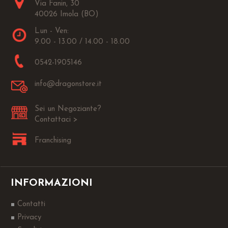
Via Fanin, 30
40026 Imola (BO)
Lun - Ven:
9.00 - 13.00 / 14.00 - 18.00
0542-1905146
info@dragonstore.it
Sei un Negoziante?
Contattaci >
Franchising
INFORMAZIONI
Contatti
Privacy