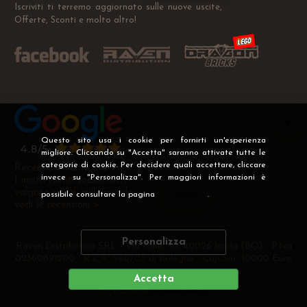
Iscriviti ti terremo aggiornato sulle nuove uscite,
Offerte, Sconti e molto altro!
Questo sito usa i cookie per fornirti un'esperienza
migliore. Cliccando su "Accetta" saranno attivate tutte le
categorie di cookie. Per decidere quali accettare, cliccare
Recensioni Verificate
invece su "Personalizza". Per maggiori informazioni è
I nostri clienti soddisfatti
valgono più di mille parole
possibile consultare la pagina
Privacy
.
vedi le recensioni >
Personalizza
Raven Distribution SRL - Via Fanin 30, 40026 Imola (BO) - P.Iva
02360891200 - R.E.A. 540705 di Bologna - Cap.Soc. 10000 Euro
i.v
Accetta
DEVELOPER
CREATIVE WEB