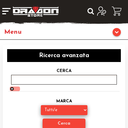
Giochi da Tavolo
Ricerca avanzata
Giochi di Ruolo
CERCA
Librigame
Editoria
MARCA
Giochi di Carte Collezionabili
Miniature