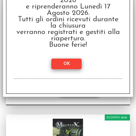
2026
SCONTO 20%
e riprenderanno Lunedì 17
Agosto 2026.
Tutti gli ordini ricevuti durante
la chiusura
verranno registrati e gestiti alla
riapertura.
Buone ferie!
Malifaux 2nd Ed. - Gremlin Arsenal Deck 2
Gremlin Deck
Disponibilità:
DISPONIBILE
€
12,00
€ 14,99
Prezzo:
SCONTO 20%