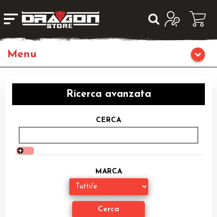
Giochi da Tavolo
Ricerca avanzata
Giochi di Ruolo
CERCA
Librigame
Fumetti & Romanzi
MARCA
Giochi di Carte Collezionabili
Miniature