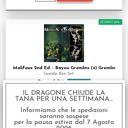
SCONTO 20%
Malifaux 2nd Ed. - Bayou Gremlins (4) Gremlin
Gremlin Box Set
Disponibilità:
DISPONIBILE
€
23,99
€ 29,99
Prezzo:
IL DRAGONE CHIUDE LA
TANA PER UNA SETTIMANA...
Informiamo che le spedizioni
saranno sospese
per la pausa estiva dal 7 Agosto