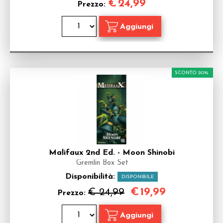
€
24,99
Prezzo:
SCONTO 20%
Malifaux 2nd Ed. - Moon Shinobi
Gremlin Box Set
Disponibilità:
DISPONIBILE
€
19,99
€ 24,99
Prezzo: