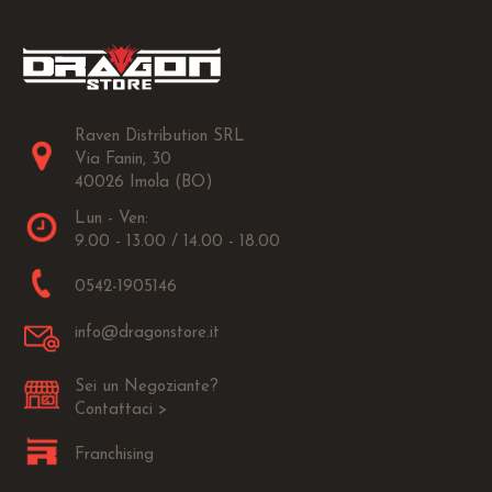
Raven Distribution SRL
Via Fanin, 30
40026 Imola (BO)
Lun - Ven:
9.00 - 13.00 / 14.00 - 18.00
0542-1905146
info@dragonstore.it
Sei un Negoziante?
Contattaci >
Franchising