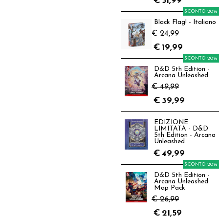
€
51,99
SCONTO 20%
Black Flag! - Italiano
€ 24,99
€
19,99
SCONTO 20%
D&D 5th Edition -
Arcana Unleashed
€ 49,99
€
39,99
EDIZIONE
LIMITATA - D&D
5th Edition - Arcana
Unleashed
€
49,99
SCONTO 20%
D&D 5th Edition -
Arcana Unleashed:
Map Pack
€ 26,99
€
21,59