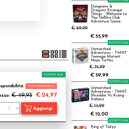
SCONTO 20%
Dungeons &
Dragons Stranger
Things - Welcome to
The Hellfire Club
Adventure Game
€ 69,99
€
55,99
SCONTO 20%
Unmatched
Adventures - TMNT
Teenage Mutant
Ninja Turtles
€ 74,99
€
59,99
SCONTO 50%
SCONTO 20%
sponibilità:
NON DISPONIBILE
Unmatched
Adventures - TMNT
€
24,97
€ 49,95
ezzo:
Shredder Vs Krang -
Italiano
€ 14,99
€
12,00
SCONTO 20%
King of Tokyo