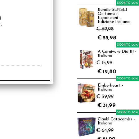
SCONTO 20%
Bundle SENSEI
Onitama +
a
Espansioni -
Edizione Italiana
.
€ 69,98
€
55,98
SCONTO 20%
A Carnivore Did It! -
Italiano
€ 15,99
€
12,80
SCONTO 20%
Emberheart -
Italiano
€ 39,99
€
31,99
SCONTO 20%
Clank! Catacombs -
Italiano
€ 64,99