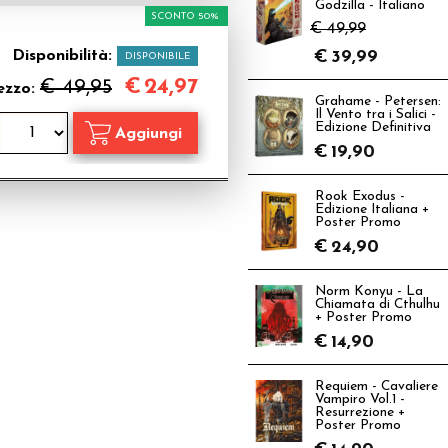
Godzilla - Italiano
SCONTO 50%
€ 49,99
Disponibilità:
€
39,99
DISPONIBILE
€
24,97
€ 49,95
ezzo:
Grahame - Petersen:
Il Vento tra i Salici -
Edizione Definitiva
€
19,90
Rook Exodus -
Edizione Italiana +
Poster Promo
€
24,90
Norm Konyu - La
Chiamata di Cthulhu
+ Poster Promo
€
14,90
Requiem - Cavaliere
Vampiro Vol.1 -
Resurrezione +
Poster Promo