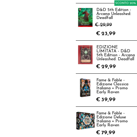
SCONTO 20%
D&D 5th Edition -
Arcana Unleashed:
Deadfall
€ 29,99
€
23,99
EDIZIONE
LIMITATA - D&D
5th Edition - Arcana
Unleashed: Deadfall
€
29,99
Fame & Fable -
Edizione Classica
Italiana + Promo
Early Raven
€
39,99
Fame & Fable -
Edizione Deluxe
Italiana + Promo
Early Raven
€
79,99