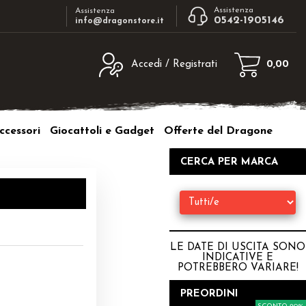
Assistenza
Assistenza
0542-1905146
info@dragonstore.it
Accedi / Registrati
0,00
egistrato
Sono un nuovo cliente
ne inserisci il nome
Se non sei ancora registrato sul nostro
ccessori
Giocattoli e Gadget
Offerte del Dragone
d e poi clicca sul
sito clicca sul pulsante "Registrati"
"Accedi"
CERCA PER MARCA
tente:
ord:
LE DATE DI USCITA SONO
INDICATIVE E
POTREBBERO VARIARE
!
a password?
PREORDINI