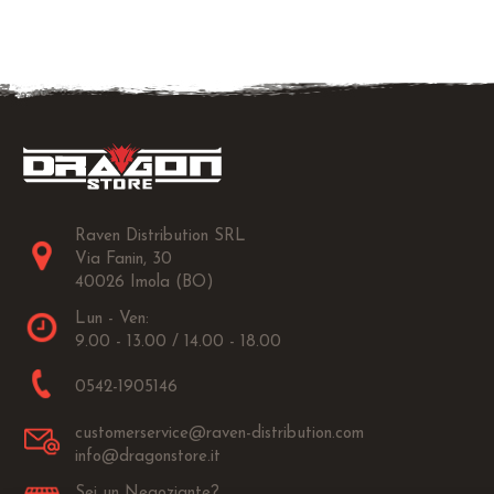
Raven Distribution SRL
Via Fanin, 30
40026 Imola (BO)
Lun - Ven:
9.00 - 13.00 / 14.00 - 18.00
0542-1905146
customerservice@raven-distribution.com
info@dragonstore.it
Sei un Negoziante?