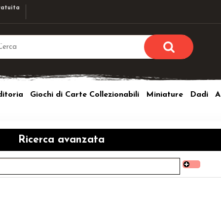
atuita
Sono già r
Per completare l'ordi
itoria
Giochi di Carte Collezionabili
Miniature
Dadi
A
utente e la passwor
pulsante 
Nome u
Ricerca avanzata
Passw
Hai perso l