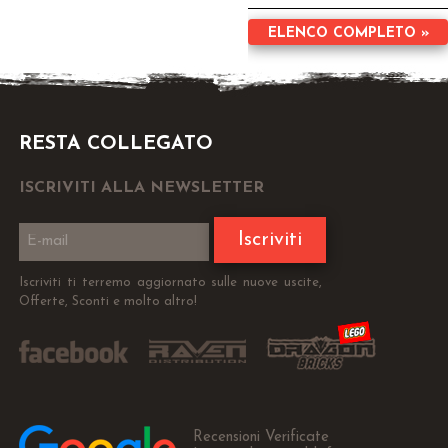
ELENCO COMPLETO »
RESTA COLLEGATO
ISCRIVITI ALLA NEWSLETTER
Iscriviti
Iscriviti ti terremo aggiornato sulle nuove uscite,
Offerte, Sconti e molto altro!
Recensioni Verificate