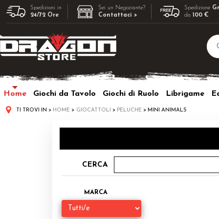
Spedizioni in
Sei un Negoziante?
Spedizione
Gr
24/72 Ore
Contattaci >
da
100 €
Home
Giochi da Tavolo
Giochi di Ruolo
Librigame
Ed
TI TROVI IN
HOME
GIOCATTOLI
PELUCHE
MINI ANIMALS
CERCA
MARCA