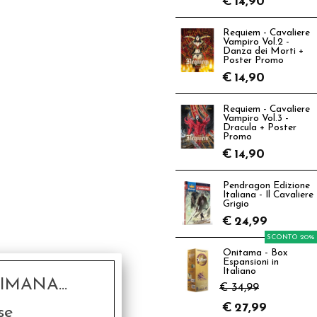
€
14,90
Requiem - Cavaliere
Vampiro Vol.2 -
Danza dei Morti +
Poster Promo
€
14,90
Requiem - Cavaliere
Vampiro Vol.3 -
Dracula + Poster
Promo
€
14,90
Pendragon Edizione
Italiana - Il Cavaliere
Grigio
€
24,99
SCONTO 20%
Onitama - Box
Espansioni in
Italiano
MANA...
€ 34,99
€
27,99
se