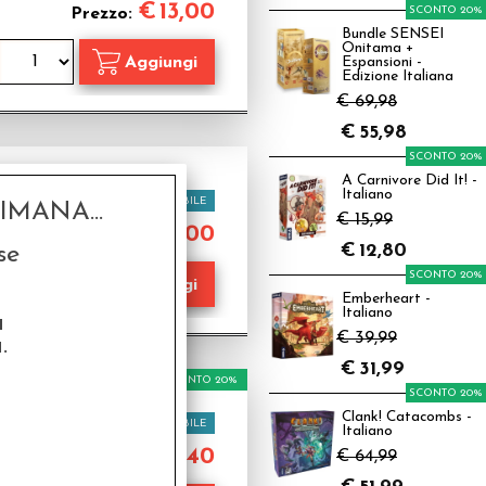
€
13,00
SCONTO 20%
Prezzo:
Bundle SENSEI
Onitama +
Espansioni -
Edizione Italiana
€ 69,98
€
55,98
SCONTO 20%
A Carnivore Did It! -
Italiano
Disponibilità:
DISPONIBILE
MANA...
€ 15,99
€
13,00
Prezzo:
€
12,80
se
SCONTO 20%
Emberheart -
Italiano
a
€ 39,99
.
€
31,99
SCONTO 20%
SCONTO 20%
Clank! Catacombs -
Disponibilità:
DISPONIBILE
Italiano
€
10,40
€ 13,00
€ 64,99
rezzo: