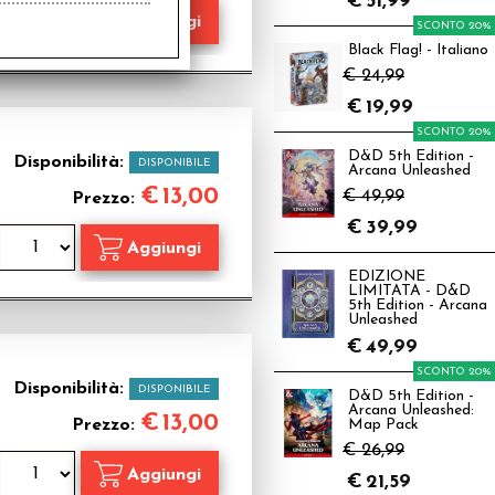
€
51,99
SCONTO 20%
Black Flag! - Italiano
€ 24,99
€
19,99
SCONTO 20%
D&D 5th Edition -
Disponibilità:
DISPONIBILE
Arcana Unleashed
€
13,00
€ 49,99
Prezzo:
€
39,99
EDIZIONE
LIMITATA - D&D
5th Edition - Arcana
Unleashed
€
49,99
SCONTO 20%
Disponibilità:
DISPONIBILE
D&D 5th Edition -
Arcana Unleashed:
€
13,00
Prezzo:
Map Pack
€ 26,99
€
21,59