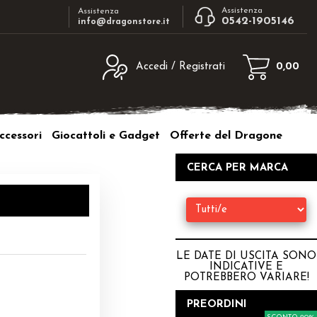
Assistenza
Assistenza
0542-1905146
info@dragonstore.it
Accedi / Registrati
0,00
egistrato
Sono un nuovo cliente
ne inserisci il nome
Se non sei ancora registrato sul nostro
ccessori
Giocattoli e Gadget
Offerte del Dragone
d e poi clicca sul
sito clicca sul pulsante "Registrati"
"Accedi"
CERCA PER MARCA
tente:
ord:
LE DATE DI USCITA SONO
INDICATIVE E
POTREBBERO VARIARE
!
a password?
PREORDINI