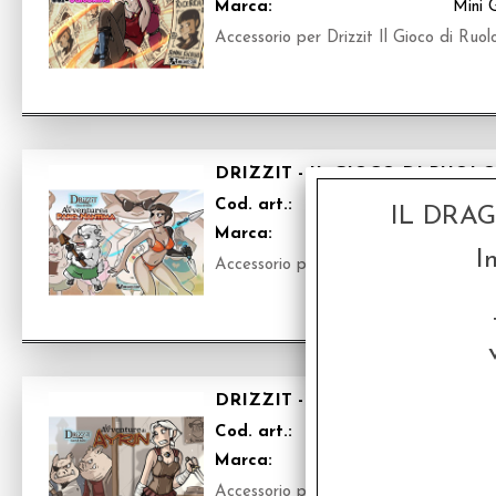
Marca:
Mini 
Accessorio per Drizzit Il Gioco di Ruolo
DRIZZIT - IL GIOCO DI RUOL
Cod. art.:
MGS
IL DRA
Marca:
Mini 
I
Accessorio per Drizzit Il Gioco di Ruolo
DRIZZIT - IL GIOCO DI RUOL
Cod. art.:
MGS
Marca:
Mini 
Accessorio per Drizzit Il Gioco di Ruolo