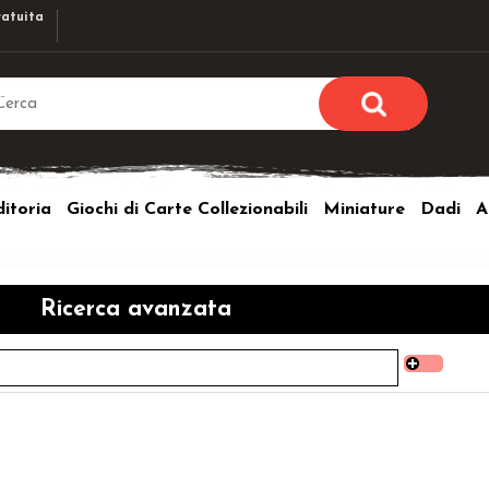
atuita
Sono già r
Per completare l'ordi
itoria
Giochi di Carte Collezionabili
Miniature
Dadi
A
utente e la passwor
pulsante 
Nome u
Ricerca avanzata
Passw
Hai perso l