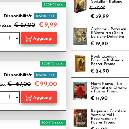
Godzilla - Italiano
SCONTO 63%
€ 49,99
Disponibilità:
€
39,99
DISPONIBILE
€
9,99
€ 27,00
rezzo:
Grahame - Petersen:
Il Vento tra i Salici -
Edizione Definitiva
€
19,90
Rook Exodus -
Edizione Italiana +
SCONTO 40.7%
Poster Promo
€
24,90
Disponibilità:
DISPONIBILE
€
99,00
€ 167,00
Norm Konyu - La
zo:
Chiamata di Cthulhu
+ Poster Promo
€
14,90
Requiem - Cavaliere
Vampiro Vol.1 -
Resurrezione +
Poster Promo
SCONTO 56.5%