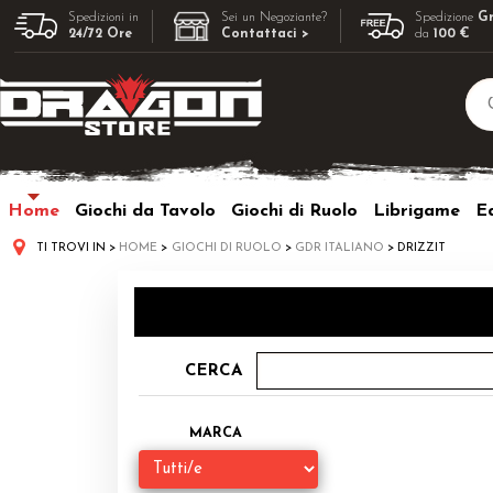
Spedizioni in
Sei un Negoziante?
Spedizione
Gr
24/72 Ore
Contattaci >
da
100 €
Home
Giochi da Tavolo
Giochi di Ruolo
Librigame
Ed
TI TROVI IN
HOME
GIOCHI DI RUOLO
GDR ITALIANO
DRIZZIT
CERCA
MARCA