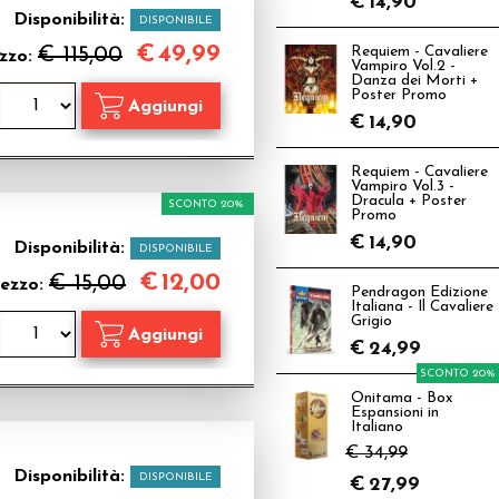
€
14,90
Disponibilità:
DISPONIBILE
€
49,99
€ 115,00
Requiem - Cavaliere
zzo:
Vampiro Vol.2 -
Danza dei Morti +
Poster Promo
€
14,90
Requiem - Cavaliere
Vampiro Vol.3 -
Dracula + Poster
SCONTO 20%
Promo
€
14,90
Disponibilità:
DISPONIBILE
€
12,00
€ 15,00
ezzo:
Pendragon Edizione
Italiana - Il Cavaliere
Grigio
€
24,99
SCONTO 20%
Onitama - Box
Espansioni in
Italiano
€ 34,99
Disponibilità:
DISPONIBILE
€
27,99