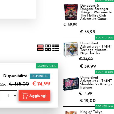
SCONTO 20%
Dungeons &
Dragons Stranger
Things - Welcome to
The Hellfire Club
Adventure Game
€ 69,99
€
55,99
SCONTO 20%
Unmatched
Adventures - TMNT
Teenage Mutant
Ninja Turtles
€ 74,99
€
59,99
SCONTO 51.6%
SCONTO 20%
Disponibilità:
DISPONIBILE
Unmatched
Adventures - TMNT
€
74,99
€ 155,00
zzo:
Shredder Vs Krang -
Italiano
€ 14,99
€
12,00
SCONTO 20%
King of Tokyo