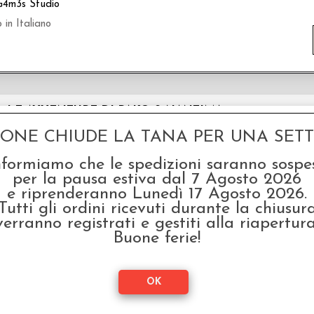
G4m3s Studio
 in Italiano
O: LE AVVENTURE DI PAKO & NANTIMA
007
GONE CHIUDE LA TANA PER UNA SETTI
G4m3s Studio
nformiamo che le spedizioni saranno sospe
 in Italiano
per la pausa estiva dal 7 Agosto 2026
e riprenderanno Lunedì 17 Agosto 2026.
Tutti gli ordini ricevuti durante la chiusur
verranno registrati e gestiti alla riapertura
Buone ferie!
O: LE AVVENTURE DI AYRIN
006
G4m3s Studio
P
 in Italiano