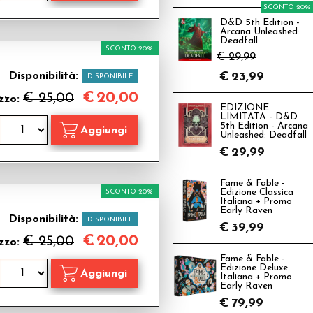
SCONTO 20%
D&D 5th Edition -
Arcana Unleashed:
Deadfall
SCONTO 20%
€ 29,99
Disponibilità:
€
23,99
DISPONIBILE
€
20,00
€ 25,00
zzo:
EDIZIONE
LIMITATA - D&D
5th Edition - Arcana
Unleashed: Deadfall
€
29,99
Fame & Fable -
SCONTO 20%
Edizione Classica
Italiana + Promo
Early Raven
Disponibilità:
DISPONIBILE
€
39,99
€
20,00
€ 25,00
zzo:
Fame & Fable -
Edizione Deluxe
Italiana + Promo
Early Raven
€
79,99