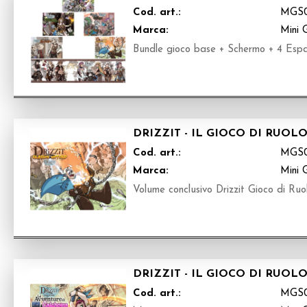
Cod. art.:
MGS
Marca:
Mini 
Bundle gioco base + Schermo + 4 Espans
DRIZZIT - IL GIOCO DI RUOL
Cod. art.:
MGS0
Marca:
Mini 
Volume conclusivo Drizzit Gioco di Ruo
DRIZZIT - IL GIOCO DI RUOL
Cod. art.:
MGS