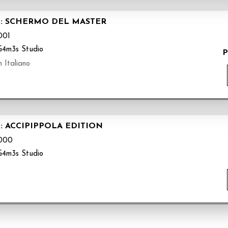
LO: SCHERMO DEL MASTER
001
G4m3s Studio
P
n Italiano
O: ACCIPIPPOLA EDITION
000
G4m3s Studio