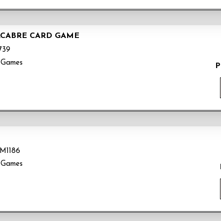
ACABRE CARD GAME
739
 Games
P
M1186
 Games