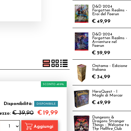
D&D 2024
Forgotten Realms -
Eroi del Faerun
€
49,99
D&D 2024
Forgotten Realms -
Avventure nel
Faerun
€
59,99
Onitama - Edizione
Italiana
€
34,99
SCONTO 49.9%
HeroQuest - I
Maghi di Morcar
€
49,99
Disponibilità:
DISPONIBILE
€
19,99
€ 39,90
ezzo:
Dungeons &
Dragons Stranger
Things - Welcome to
The Hellfire Club