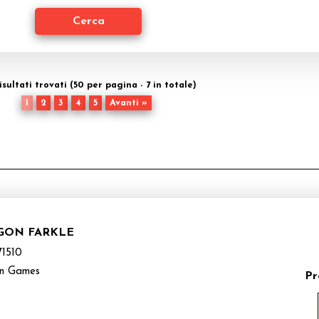
risultati trovati (50 per pagina - 7 in totale)
1
2
3
4
5
Avanti »
AGON FARKLE
1510
n Games
Pr