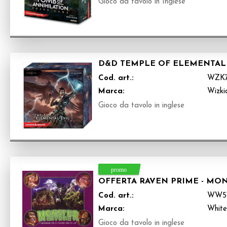
Gioco da tavolo in Inglese
D&D TEMPLE OF ELEMENTAL
Cod. art.:
WZK7
Marca:
Wizki
Gioco da tavolo in inglese
OFFERTA RAVEN PRIME - MO
Cod. art.:
WW5
Marca:
White
Gioco da tavolo in inglese