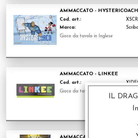
AMMACCATO - HYSTERICOAC
Cod. art.:
XSCR
Marca:
Scrib
Gioco da tavolo in Inglese
AMMACCATO - LINKEE
Cod. art.:
XIDE
Gioco da tavolo in inglese
IL DRA
I
AMMACCATO - GUILDS OF LO