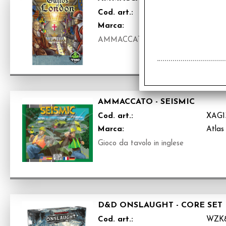
Cod. art.:
XGX1
Marca:
Gioch
AMMACCATO - Gioco da tavolo in in
AMMACCATO - SEISMIC
Cod. art.:
XAG1
Marca:
Atlas
Gioco da tavolo in inglese
D&D ONSLAUGHT - CORE SET
Cod. art.:
WZK