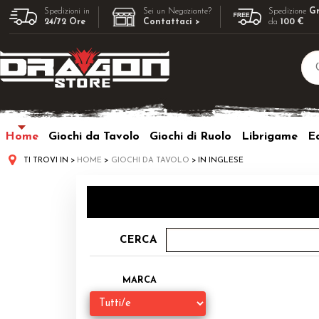
Spedizioni in
Sei un Negoziante?
Spedizione
Gr
24/72 Ore
Contattaci >
da
100 €
Home
Giochi da Tavolo
Giochi di Ruolo
Librigame
Ed
TI TROVI IN
HOME
GIOCHI DA TAVOLO
IN INGLESE
CERCA
MARCA