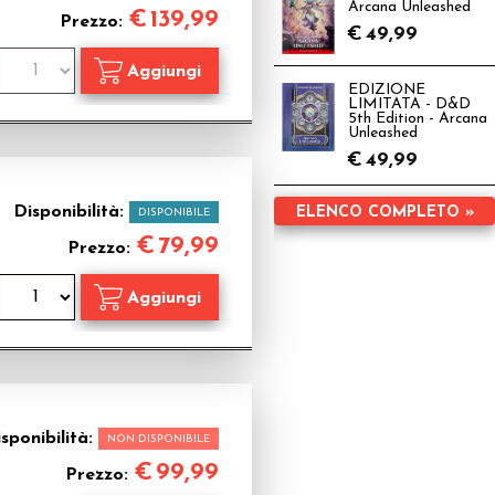
Arcana Unleashed
€
139,99
Prezzo:
€
49,99
EDIZIONE
LIMITATA - D&D
5th Edition - Arcana
Unleashed
€
49,99
Disponibilità:
ELENCO COMPLETO »
DISPONIBILE
€
79,99
Prezzo:
sponibilità:
NON DISPONIBILE
€
99,99
Prezzo: