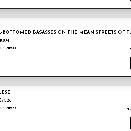
LL-BOTTOMED BASASSES ON THE MEAN STREETS OF 
4004
n Games
LESE
G7026
n Games
P