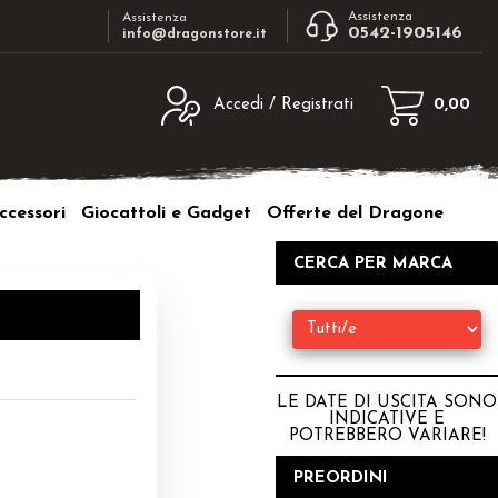
Assistenza
Assistenza
0542-1905146
info@dragonstore.it
Accedi / Registrati
0,00
egistrato
Sono un nuovo cliente
ne inserisci il nome
Se non sei ancora registrato sul nostro
ccessori
Giocattoli e Gadget
Offerte del Dragone
d e poi clicca sul
sito clicca sul pulsante "Registrati"
"Accedi"
CERCA PER MARCA
tente:
ord:
LE DATE DI USCITA SONO
INDICATIVE E
POTREBBERO VARIARE
!
a password?
PREORDINI