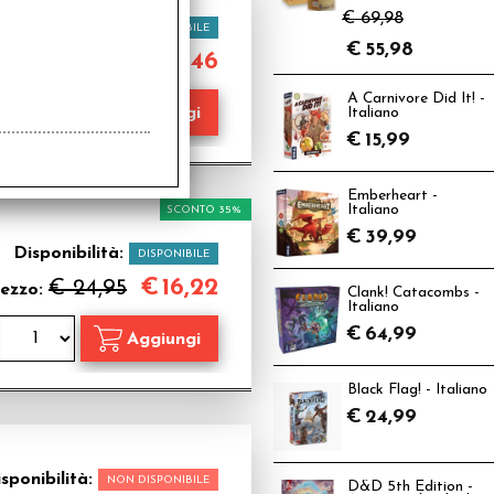
€ 69,98
Disponibilità:
DISPONIBILE
€
55,98
€
37,46
€ 49,95
ezzo:
A Carnivore Did It! -
Italiano
€
15,99
Emberheart -
Italiano
SCONTO 35%
€
39,99
Disponibilità:
DISPONIBILE
€
16,22
€ 24,95
ezzo:
Clank! Catacombs -
Italiano
€
64,99
Black Flag! - Italiano
€
24,99
sponibilità:
NON DISPONIBILE
D&D 5th Edition -