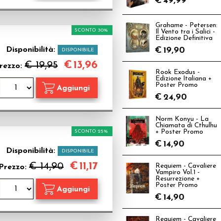
€
49,99
Grahame - Petersen:
SCONTO 30%
Il Vento tra i Salici -
Edizione Definitiva
Disponibilità:
€
19,90
DISPONIBILE
€
13,96
€ 19,95
rezzo:
Rook Exodus -
Edizione Italiana +
Poster Promo
€
24,90
Norm Konyu - La
Chiamata di Cthulhu
SCONTO 25%
+ Poster Promo
€
14,90
Disponibilità:
DISPONIBILE
€
11,17
€ 14,90
Requiem - Cavaliere
Prezzo:
Vampiro Vol.1 -
Resurrezione +
Poster Promo
€
14,90
Requiem - Cavaliere