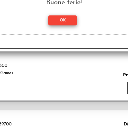
Buone ferie!
00
ix
Pr
glese
300
 Games
Pr
Di
89700