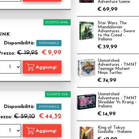
Adventure Game
€
69,99
SCONTO 49.9%
Star Wars: The
Mandalorian
Adventures - Sworn
FUNK
to the Creed -
Italiano
Disponibilità:
DISPONIBILE
€
39,99
€
9,99
€ 19,95
Prezzo:
Unmatched
Adventures - TMNT
Teenage Mutant
Ninja Turtles
€
74,99
Unmatched
SCONTO 25%
Adventures - TMNT
Shredder Vs Krang -
Disponibilità:
Italiano
DISPONIBILE
€
14,99
€
44,32
€ 59,10
rezzo:
King of Tokyo
Godzilla - Italiano