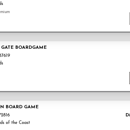
ds
remium
S GATE BOARDGAME
7619
ds
ON BOARD GAME
Di
2816
ds of the Coast