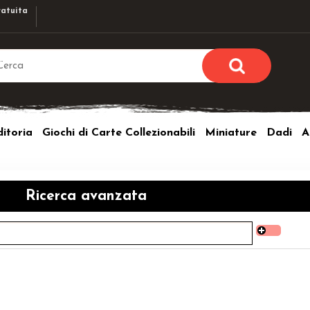
atuita
Sono già r
Per completare l'ordi
itoria
Giochi di Carte Collezionabili
Miniature
Dadi
A
utente e la passwor
pulsante 
Nome u
Ricerca avanzata
Passw
Hai perso l