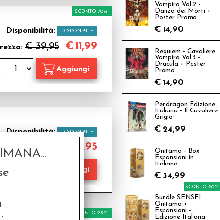
Vampiro Vol.2 -
Danza dei Morti +
SCONTO 70%
Poster Promo
€
14,90
Disponibilità:
DISPONIBILE
€
11,99
€ 39,95
rezzo:
Requiem - Cavaliere
Vampiro Vol.3 -
Dracula + Poster
Promo
€
14,90
Pendragon Edizione
Italiana - Il Cavaliere
Grigio
€
24,99
Disponibilità:
DISPONIBILE
€
4,95
Prezzo:
MANA...
Onitama - Box
Espansioni in
Italiano
se
€
34,99
SCONTO 20%
Bundle SENSEI
a
Onitama +
Espansioni -
.
SCONTO 25%
Edizione Italiana