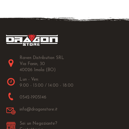
Raven Distribution SRL
Via Fanin, 30
40026 Imola (BO)
Lun - Ven:
9.00 - 13.00 / 14.00 - 18.00
0542-1905146
info@dragonstore.it
Sei un Negoziante?