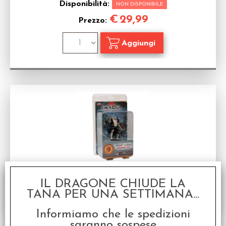
Disponibilità:
NON DISPONIBILE
€
29,99
Prezzo:
D&D Attack Wing Wave 1 - Frost Giant
Espansione in inglese per D&D Miniatures
IL DRAGONE CHIUDE LA
TANA PER UNA SETTIMANA...
Disponibilità:
NON DISPONIBILE
Informiamo che le spedizioni
saranno sospese