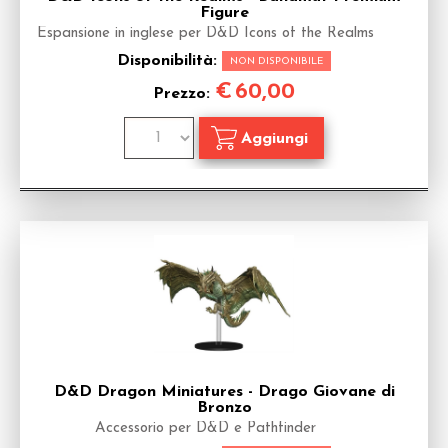
Figure
Espansione in inglese per D&D Icons of the Realms
Disponibilità:
NON DISPONIBILE
€
60,00
Prezzo:
D&D Dragon Miniatures - Drago Giovane di
Bronzo
Accessorio per D&D e Pathfinder