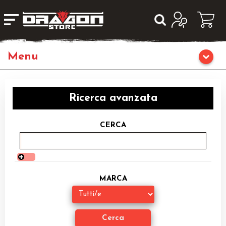
Giochi da Tavolo
Ricerca avanzata
Giochi di Ruolo
CERCA
Librigame
Editoria
MARCA
Giochi di Carte Collezionabili
Miniature