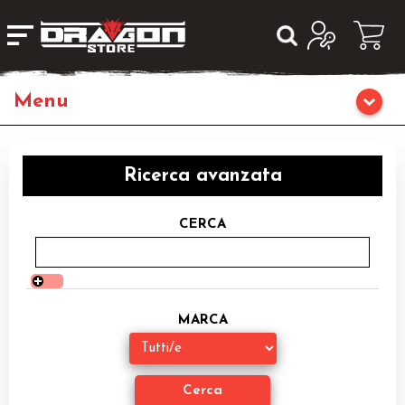
Giochi da Tavolo
Ricerca avanzata
Giochi di Ruolo
CERCA
Librigame
Editoria
MARCA
Giochi di Carte Collezionabili
Miniature