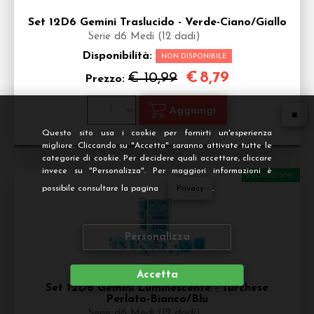
Set 12D6 Gemini Traslucido - Verde-Ciano/Giallo
Serie d6 Medi (12 dadi)
Disponibilità:
NON DISPONIBILE
€
8,79
€ 10,99
Prezzo:
Questo sito usa i cookie per fornirti un'esperienza
migliore. Cliccando su "Accetta" saranno attivate tutte le
categorie di cookie. Per decidere quali accettare, cliccare
invece su "Personalizza". Per maggiori informazioni è
SCONTO 20%
possibile consultare la pagina
Privacy
.
Personalizza
Accetta
Set 12D6 Gemini Luminescente - Turchese
Perlato-Bianco/Blu
Serie d6 Medi (12 dadi)