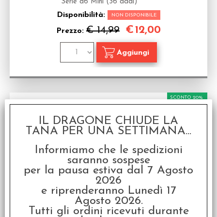
Serie d6 Mini (36 dadi)
Disponibilità:
NON DISPONIBILE
€
12,00
€ 14,99
Prezzo:
SCONTO 20%
IL DRAGONE CHIUDE LA
TANA PER UNA SETTIMANA...
Informiamo che le spedizioni
saranno sospese
per la pausa estiva dal 7 Agosto
Set 36D6 Gemini 5 - Nero-Ciano/Bianco
2026
Serie d6 Mini (36 dadi)
e riprenderanno Lunedì 17
Disponibilità:
Agosto 2026.
NON DISPONIBILE
Tutti gli ordini ricevuti durante
€
12,00
€ 14,99
Prezzo: