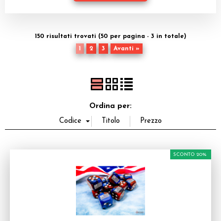
Dadi
Accessori
150 risultati trovati (50 per pagina - 3 in totale)
1
2
3
Avanti »
Giocattoli e Gadget
Offerte del Dragone
Ordina per:
SCONTO 20%