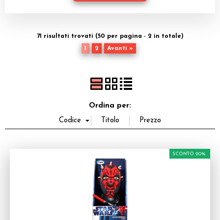
Dadi
Accessori
71 risultati trovati (50 per pagina - 2 in totale)
1
2
Avanti »
Giocattoli e Gadget
Offerte del Dragone
Ordina per:
SCONTO 20%