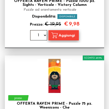
OFFERTA RAVEN PRIME - Puzzle 1000 pz.
Sights - Verticale - Victory Column
Puzzle ad orientamento verticale
Disponibilità:
DISPONIBILE
€
9,98
€ 19,95
Prezzo:
SCONTO 49.9%
OFFERTA RAVEN PRIME - Puzzle 75 pz.
Weenicons - Che