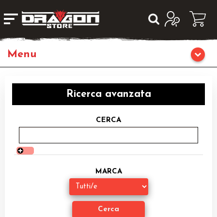
Giochi da Tavolo
Ricerca avanzata
Giochi di Ruolo
CERCA
Librigame
Editoria
MARCA
Giochi di Carte Collezionabili
Miniature