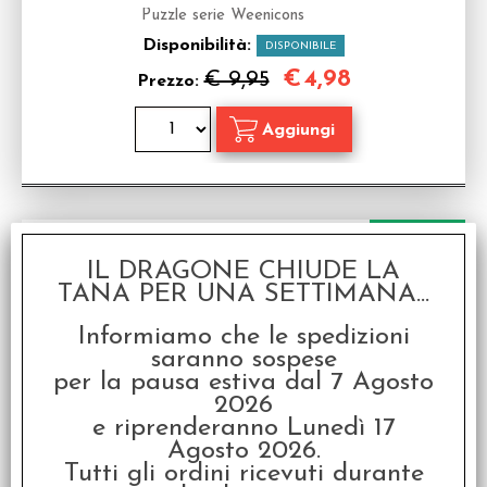
Puzzle serie Weenicons
Disponibilità:
DISPONIBILE
€
4,98
€ 9,95
Prezzo:
SCONTO 49.9%
IL DRAGONE CHIUDE LA
TANA PER UNA SETTIMANA...
Informiamo che le spedizioni
saranno sospese
per la pausa estiva dal 7 Agosto
2026
e riprenderanno Lunedì 17
OFFERTA RAVEN PRIME - Puzzle 75 pz.
Agosto 2026.
Weenicons - Maddy
Tutti gli ordini ricevuti durante
Puzzle serie Weenicons