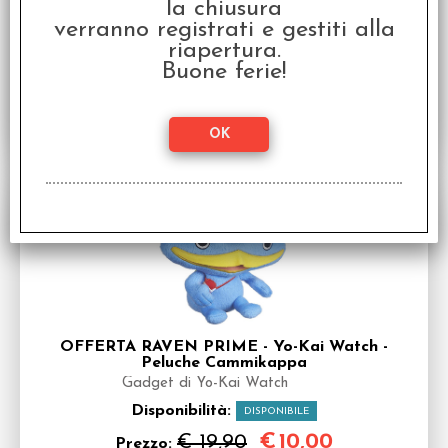
la chiusura
Disponibilità:
DISPONIBILE
verranno registrati e gestiti alla
€
4,98
€ 9,95
riapertura.
Prezzo:
Buone ferie!
SCONTO 49.7%
OFFERTA RAVEN PRIME - Yo-Kai Watch -
Peluche Cammikappa
Gadget di Yo-Kai Watch
Disponibilità:
DISPONIBILE
€
10,00
€ 19,90
Prezzo: