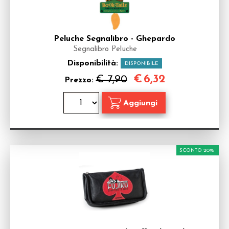
Peluche Segnalibro - Ghepardo
Segnalibro Peluche
Disponibilità:
DISPONIBILE
€
6,32
€ 7,90
Prezzo:
SCONTO 20%