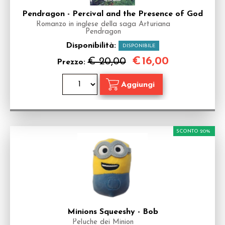
Pendragon - Percival and the Presence of God
Romanzo in inglese della saga Arturiana
Pendragon
Disponibilità:
DISPONIBILE
€
16,00
€ 20,00
Prezzo:
SCONTO 20%
Minions Squeeshy - Bob
Peluche dei Minion