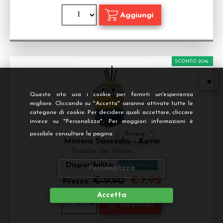
SCONTO 20%
Questo sito usa i cookie per fornirti un'esperienza
migliore. Cliccando su "Accetta" saranno attivate tutte le
categorie di cookie. Per decidere quali accettare, cliccare
invece su "Personalizza". Per maggiori informazioni è
possibile consultare la pagina
Privacy
.
Minions Squeeshy - Kevin
Peluche dei Minion
Disponibilità:
DISPONIBILE
Personalizza
€
7,92
€ 9,90
Prezzo:
Accetta