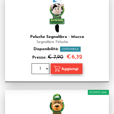
Peluche Segnalibro - Mucca
Segnalibro Peluche
Disponibilità:
DISPONIBILE
€
6,32
€ 7,90
Prezzo:
SCONTO 20%