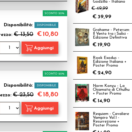
Godzilla - Italiano
€ 49,99
SCONTO 20%
€
39,99
Disponibilità:
DISPONIBILE
Grahame - Petersen:
€
10,80
€ 13,50
Il Vento tra i Salici -
rezzo:
Edizione Definitiva
€
19,90
Rook Exodus -
Edizione Italiana +
Poster Promo
€
24,90
SCONTO 20%
Disponibilità:
DISPONIBILE
Norm Konyu - La
Chiamata di Cthulhu
€
18,80
€ 23,50
+ Poster Promo
ezzo:
€
14,90
Requiem - Cavaliere
Vampiro Vol.1 -
Resurrezione +
Poster Promo