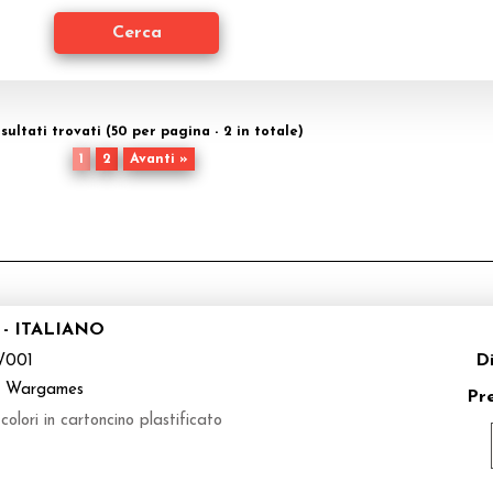
isultati trovati (50 per pagina - 2 in totale)
1
2
Avanti »
- ITALIANO
Di
W001
k Wargames
Pr
i in cartoncino plastificato