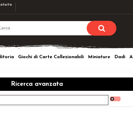
atuita
Sono già r
Per completare l'ordi
itoria
Giochi di Carte Collezionabili
Miniature
Dadi
A
utente e la passwor
pulsante 
Nome u
Ricerca avanzata
Passw
Hai perso l