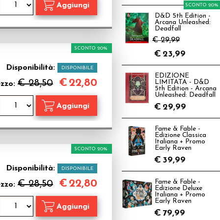
SCONTO 20%
D&D 5th Edition -
Arcana Unleashed:
Deadfall
€ 29,99
SCONTO 20%
€
23,99
Disponibilità:
DISPONIBILE
EDIZIONE
€
22,80
€ 28,50
LIMITATA - D&D
ezzo:
5th Edition - Arcana
Unleashed: Deadfall
€
29,99
Fame & Fable -
Edizione Classica
Italiana + Promo
Early Raven
SCONTO 20%
€
39,99
Disponibilità:
DISPONIBILE
€
22,80
€ 28,50
Fame & Fable -
ezzo:
Edizione Deluxe
Italiana + Promo
Early Raven
€
79,99