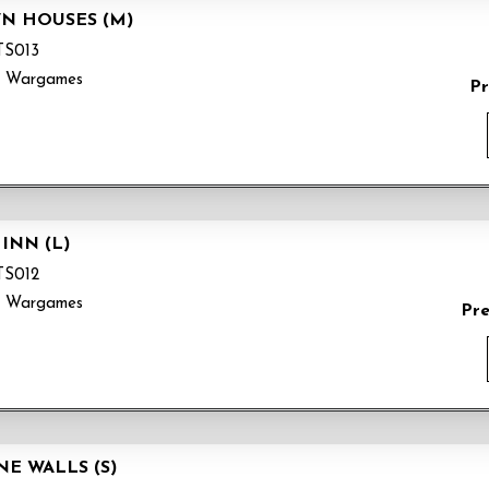
WN HOUSES (M)
S013
k Wargames
Pr
INN (L)
S012
k Wargames
Pr
E WALLS (S)