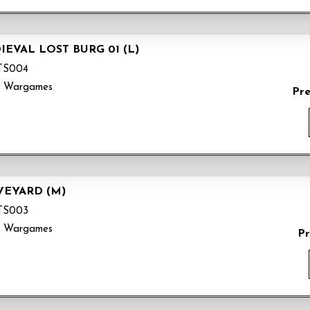
EVAL LOST BURG 01 (L)
TS004
k Wargames
Pr
VEYARD (M)
TS003
k Wargames
Pr