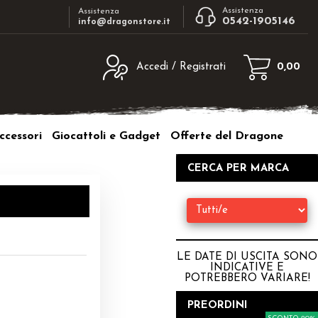
Assistenza
Assistenza
0542-1905146
info@dragonstore.it
Accedi / Registrati
0,00
egistrato
Sono un nuovo cliente
ne inserisci il nome
Se non sei ancora registrato sul nostro
ccessori
Giocattoli e Gadget
Offerte del Dragone
d e poi clicca sul
sito clicca sul pulsante "Registrati"
"Accedi"
CERCA PER MARCA
tente:
ord:
LE DATE DI USCITA SONO
INDICATIVE E
POTREBBERO VARIARE
!
a password?
PREORDINI