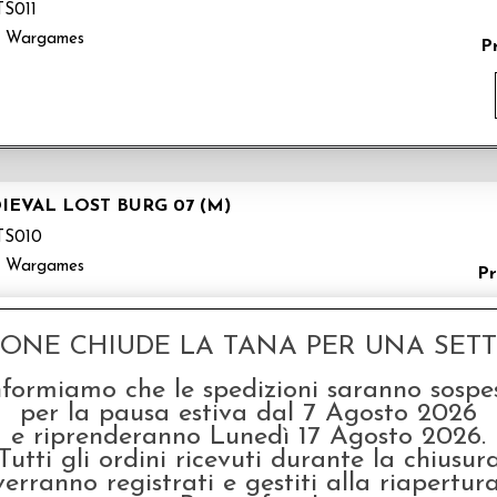
S011
k Wargames
P
IEVAL LOST BURG 07 (M)
S010
k Wargames
Pr
GONE CHIUDE LA TANA PER UNA SETTI
nformiamo che le spedizioni saranno sospe
per la pausa estiva dal 7 Agosto 2026
e riprenderanno Lunedì 17 Agosto 2026.
IEVAL LOST BURG 06 (M)
Tutti gli ordini ricevuti durante la chiusur
TS009
verranno registrati e gestiti alla riapertura
k Wargames