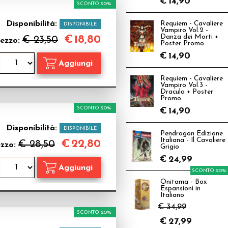
€
14,90
SCONTO 20%
Disponibilità:
Requiem - Cavaliere
DISPONIBILE
Vampiro Vol.2 -
Danza dei Morti +
€
18,80
€ 23,50
ezzo:
Poster Promo
€
14,90
Requiem - Cavaliere
Vampiro Vol.3 -
Dracula + Poster
Promo
SCONTO 20%
€
14,90
Disponibilità:
DISPONIBILE
Pendragon Edizione
Italiana - Il Cavaliere
€
22,80
€ 28,50
ezzo:
Grigio
€
24,99
SCONTO 20%
Onitama - Box
Espansioni in
Italiano
€ 34,99
SCONTO 20%
€
27,99