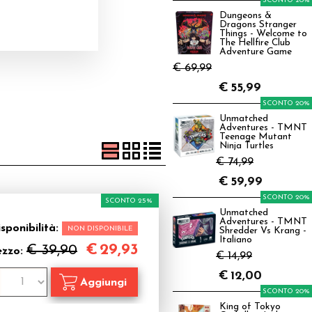
SCONTO 20%
Dungeons &
Dragons Stranger
Things - Welcome to
The Hellfire Club
Adventure Game
€ 69,99
€
55,99
SCONTO 20%
Unmatched
Adventures - TMNT
Teenage Mutant
Ninja Turtles
€ 74,99
€
59,99
SCONTO 20%
SCONTO 25%
Unmatched
Adventures - TMNT
sponibilità:
NON DISPONIBILE
Shredder Vs Krang -
Italiano
€
29,93
€ 39,90
ezzo:
€ 14,99
€
12,00
SCONTO 20%
King of Tokyo