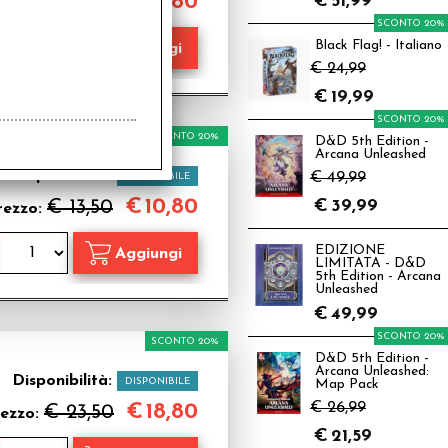
€
18,80
€ 23,50
€
51,99
ezzo:
SCONTO 20%
Black Flag! - Italiano
€ 24,99
€
19,99
SCONTO 20%
SCONTO 20%
D&D 5th Edition -
Arcana Unleashed
Disponibilità:
€ 49,99
DISPONIBILE
€
10,80
€ 13,50
€
39,99
rezzo:
EDIZIONE
LIMITATA - D&D
5th Edition - Arcana
Unleashed
€
49,99
SCONTO 20%
SCONTO 20%
D&D 5th Edition -
Arcana Unleashed:
Disponibilità:
DISPONIBILE
Map Pack
€ 26,99
€
18,80
€ 23,50
ezzo:
€
21,59