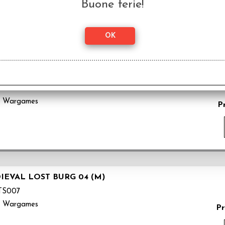
Pr
Buone ferie!
EVAL LOST BURG 05 (S)
TS008
k Wargames
P
IEVAL LOST BURG 04 (M)
TS007
k Wargames
Pr