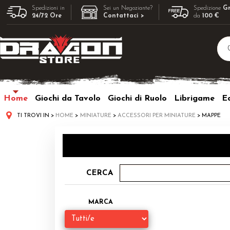
Spedizioni in
Sei un Negoziante?
Spedizione
Gr
24/72 Ore
Contattaci >
da
100 €
Home
Giochi da Tavolo
Giochi di Ruolo
Librigame
Ed
TI TROVI IN
HOME
MINIATURE
ACCESSORI PER MINIATURE
MAPPE
CERCA
MARCA