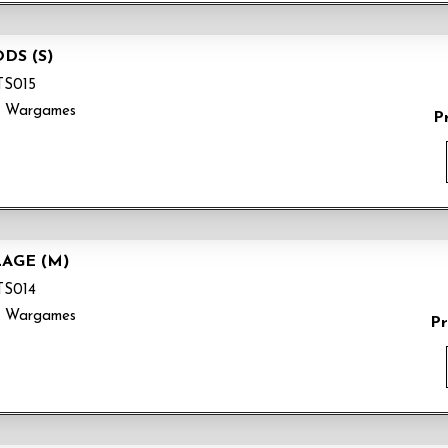
DS (S)
S015
k Wargames
P
LAGE (M)
S014
k Wargames
Pr