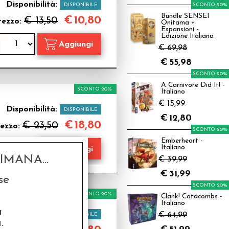
Disponibilità:
DISPONIBILE
SCONTO 20%
Bundle SENSEI
€
10,80
€ 13,50
rezzo:
Onitama +
Espansioni -
Edizione Italiana
€ 69,98
€
55,98
SCONTO 20%
A Carnivore Did It! -
SCONTO 20%
Italiano
€ 15,99
Disponibilità:
DISPONIBILE
€
12,80
€
18,80
€ 23,50
ezzo:
SCONTO 20%
Emberheart -
Italiano
MANA...
€ 39,99
€
31,99
se
SCONTO 20%
SCONTO 20%
Clank! Catacombs -
Italiano
a
Disponibilità:
€ 64,99
DISPONIBILE
.