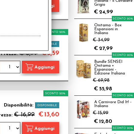
Italiana - Il Cavaliere
Grigio
€
24,99
SCONTO 20%
Onitama - Box
Espansioni in
SCONTO 20%
Italiano
€ 34,99
Disponibilità:
DISPONIBILE
€
27,99
€
5,59
€ 6,99
Prezzo:
SCONTO 20%
Bundle SENSEI
Onitama +
Espansioni -
Edizione Italiana
€ 69,98
€
55,98
SCONTO 20%
SCONTO 20%
A Carnivore Did It! -
Disponibilità:
DISPONIBILE
Italiano
€ 15,99
€
13,60
€ 16,99
rezzo:
€
12,80
SCONTO 20%