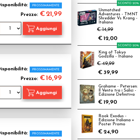
SCONTO 20%
isponibilità:
PROSSIMAMENTE
Unmatched
€
21,99
Prezzo:
Adventures - TMNT
Shredder Vs Krang -
Italiano
€ 14,99
€
12,00
SCONTO 20%
King of Tokyo
Godzilla - Italiano
€ 49,99
isponibilità:
PROSSIMAMENTE
€
39,99
€
16,99
Prezzo:
Grahame - Petersen:
Il Vento tra i Salici -
Edizione Definitiva
€
19,90
Rook Exodus -
Edizione Italiana +
Poster Promo
€
24,90
isponibilità:
PROSSIMAMENTE