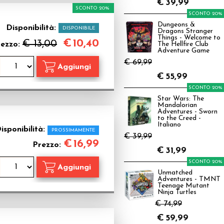
€
39,99
SCONTO 20%
SCONTO 20%
Dungeons &
Disponibilità:
DISPONIBILE
Dragons Stranger
Things - Welcome to
€
10,40
€ 13,00
rezzo:
The Hellfire Club
Adventure Game
€ 69,99
€
55,99
SCONTO 20%
Star Wars: The
Mandalorian
Adventures - Sworn
to the Creed -
Italiano
isponibilità:
PROSSIMAMENTE
€ 39,99
€
16,99
Prezzo:
€
31,99
SCONTO 20%
Unmatched
Adventures - TMNT
Teenage Mutant
Ninja Turtles
€ 74,99
€
59,99