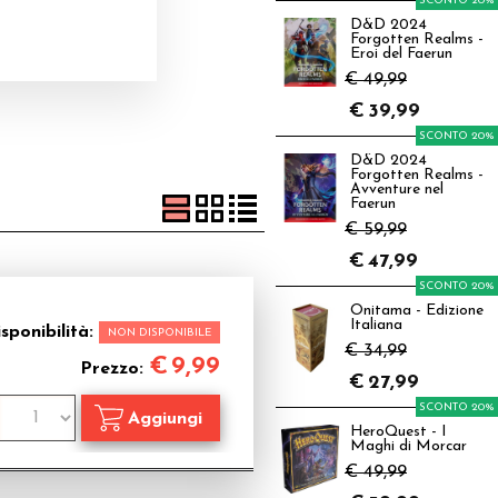
SCONTO 20%
D&D 2024
Forgotten Realms -
Eroi del Faerun
€ 49,99
€
39,99
SCONTO 20%
D&D 2024
Forgotten Realms -
Avventure nel
Faerun
€ 59,99
€
47,99
SCONTO 20%
Onitama - Edizione
Italiana
sponibilità:
NON DISPONIBILE
€ 34,99
€
9,99
Prezzo:
€
27,99
SCONTO 20%
HeroQuest - I
Maghi di Morcar
€ 49,99