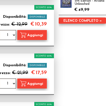
5th Edition - Arcana
Unleashed
SCONTO 20%
€
49,99
Disponibilità:
DISPONIBILE
ELENCO COMPLETO »
€
10,39
€ 12,99
rezzo:
SCONTO 20%
Disponibilità:
DISPONIBILE
€
17,59
€ 21,99
rezzo:
SCONTO 20%