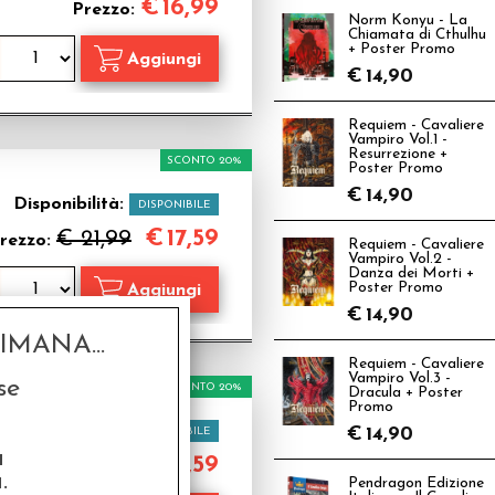
€
16,99
Prezzo:
Norm Konyu - La
Chiamata di Cthulhu
+ Poster Promo
€
14,90
Requiem - Cavaliere
Vampiro Vol.1 -
Resurrezione +
SCONTO 20%
Poster Promo
€
14,90
Disponibilità:
DISPONIBILE
€
17,59
€ 21,99
rezzo:
Requiem - Cavaliere
Vampiro Vol.2 -
Danza dei Morti +
Poster Promo
€
14,90
MANA...
Requiem - Cavaliere
Vampiro Vol.3 -
se
SCONTO 20%
Dracula + Poster
Promo
Disponibilità:
€
14,90
DISPONIBILE
a
€
17,59
€ 21,99
rezzo:
.
Pendragon Edizione