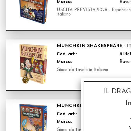
Marca:
Raven
USCITA PREVISTA 2026 - Espansione
italiano
MUNCHKIN SHAKESPEARE - I
Cod. art.:
RDM
Marca:
Raven
Gioco da tavolo in Italiano
IL DRA
I
MUNCHKIN WARHAMMER 40.00
Cod. art.:
RDM
Marca:
Raven
Gioco da tavolo in italiano