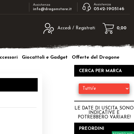
Assistenza
Assistenza
0542-1905146
info@dragonstore.it
Accedi / Registrati
0,00
egistrato
Sono un nuovo cliente
ne inserisci il nome
Se non sei ancora registrato sul nostro
ccessori
Giocattoli e Gadget
Offerte del Dragone
d e poi clicca sul
sito clicca sul pulsante "Registrati"
"Accedi"
CERCA PER MARCA
tente:
ord:
LE DATE DI USCITA SONO
INDICATIVE E
POTREBBERO VARIARE
!
a password?
PREORDINI