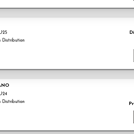
Di
U25
 Distribution
ANO
U24
 Distribution
Pr