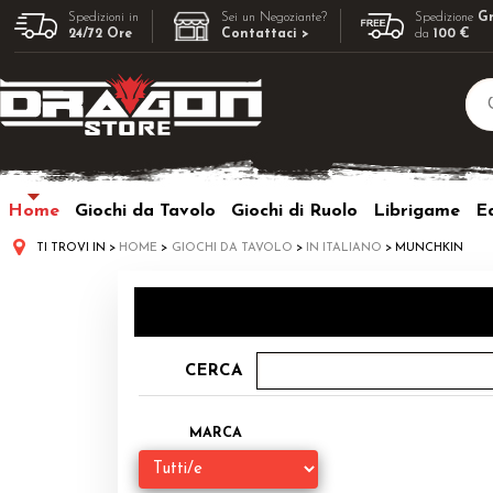
Spedizioni in
Sei un Negoziante?
Spedizione
Gr
24/72 Ore
Contattaci >
da
100 €
Home
Giochi da Tavolo
Giochi di Ruolo
Librigame
Ed
TI TROVI IN
HOME
GIOCHI DA TAVOLO
IN ITALIANO
MUNCHKIN
CERCA
MARCA