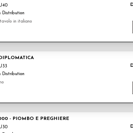
D
U40
 Distribution
olo in italiano
 DIPLOMATICA
D
U33
 Distribution
no
00 - PIOMBO E PREGHIERE
D
U30