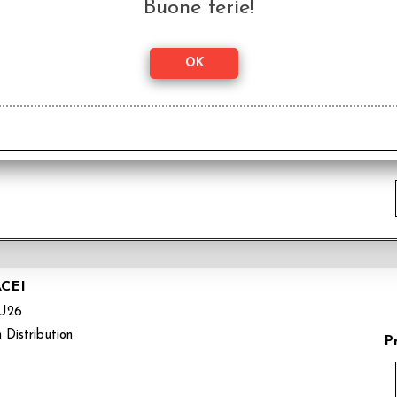
Buone ferie!
IANO I BAMBINI!
U27
 Distribution
CEI
U26
 Distribution
P