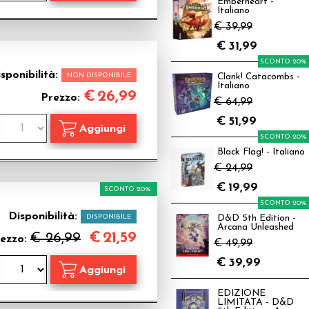
Emberheart -
Italiano
€ 39,99
€
31,99
SCONTO 20%
sponibilità:
NON DISPONIBILE
Clank! Catacombs -
Italiano
€
26,99
Prezzo:
€ 64,99
€
51,99
SCONTO 20%
Black Flag! - Italiano
€ 24,99
€
19,99
SCONTO 20%
SCONTO 20%
Disponibilità:
DISPONIBILE
D&D 5th Edition -
Arcana Unleashed
€
21,59
€ 26,99
ezzo:
€ 49,99
€
39,99
EDIZIONE
LIMITATA - D&D