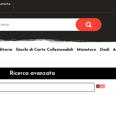
atuita
Sono già r
Per completare l'ordi
itoria
Giochi di Carte Collezionabili
Miniature
Dadi
A
utente e la passwor
pulsante 
Nome u
Ricerca avanzata
Passw
Hai perso l