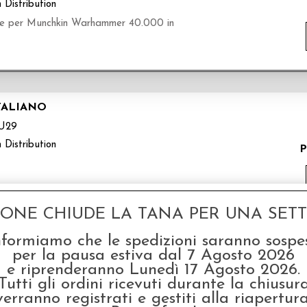
 Distribution
 per Munchkin Warhammer 40.000 in
TALIANO
U29
 Distribution
P
GONE CHIUDE LA TANA PER UNA SETTI
nformiamo che le spedizioni saranno sospe
0 - ITALIANO
per la pausa estiva dal 7 Agosto 2026
e riprenderanno Lunedì 17 Agosto 2026.
U28
Tutti gli ordini ricevuti durante la chiusur
 Distribution
P
verranno registrati e gestiti alla riapertura