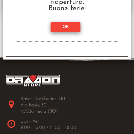
riapertura.
Buone ferie!
3 risultati trovati (50 per pagina - 1 in totale)
Raven Distribution SRL
Via Fanin, 30
40026 Imola (BO)
Lun - Ven:
9.00 - 13.00 / 14.00 - 18.00