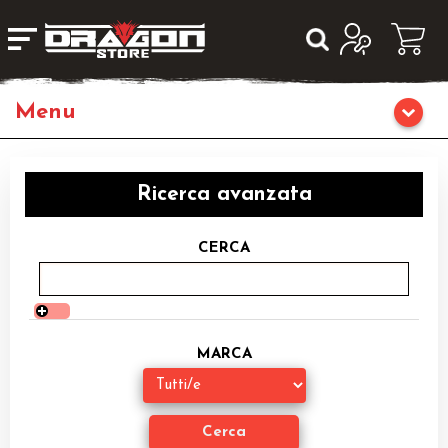
Giochi da Tavolo
Ricerca avanzata
Giochi di Ruolo
CERCA
Librigame
Editoria
MARCA
Giochi di Carte Collezionabili
Miniature