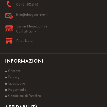
0542-1905146
info@dragonstore.it
Sei un Negoziante?
Contattaci >
Franchising
INFORMAZIONI
Contatti
Privacy
Spedizione
Pagamento
Condizioni di Vendita