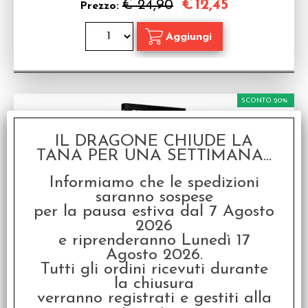
€
12,45
€ 24,90
Prezzo:
SCONTO 20%
IL DRAGONE CHIUDE LA
TANA PER UNA SETTIMANA...
Informiamo che le spedizioni
saranno sospese
per la pausa estiva dal 7 Agosto
Cinque Leghe dal Confine
2026
Gioco da tavolo in Italiano
e riprenderanno Lunedì 17
Disponibilità:
DISPONIBILE
Agosto 2026.
€
31,92
€ 39,90
Tutti gli ordini ricevuti durante
Prezzo:
la chiusura
verranno registrati e gestiti alla