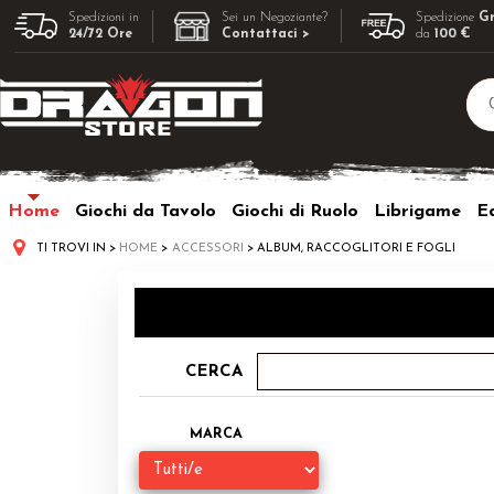
Spedizioni in
Sei un Negoziante?
Spedizione
Gr
24/72 Ore
Contattaci >
da
100 €
Home
Giochi da Tavolo
Giochi di Ruolo
Librigame
Ed
TI TROVI IN
HOME
ACCESSORI
ALBUM, RACCOGLITORI E FOGLI
CERCA
MARCA