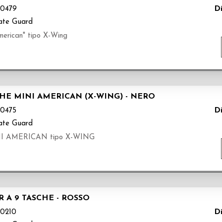
Di
0479
ate Guard
merican" tipo X-Wing
CHE MINI AMERICAN (X-WING) - NERO
Di
0475
ate Guard
 MINI AMERICAN tipo X-WING
 A 9 TASCHE - ROSSO
Di
0210