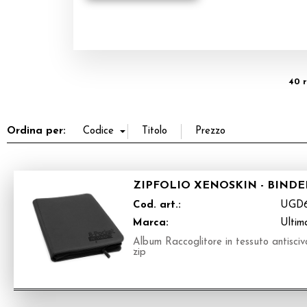
40 r
Ordina per:
ZIPFOLIO XENOSKIN - BINDER
Cod. art.:
UGD6
Marca:
Ultim
Album Raccoglitore in tessuto antisciv
zip