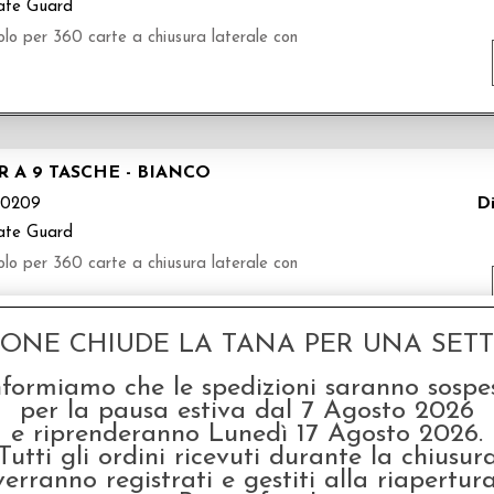
ate Guard
olo per 360 carte a chiusura laterale con
 A 9 TASCHE - BIANCO
Di
0209
ate Guard
olo per 360 carte a chiusura laterale con
GONE CHIUDE LA TANA PER UNA SETTI
nformiamo che le spedizioni saranno sospe
SCHE - TURCHESE
per la pausa estiva dal 7 Agosto 2026
e riprenderanno Lunedì 17 Agosto 2026.
Di
0166
Tutti gli ordini ricevuti durante la chiusur
ate Guard
verranno registrati e gestiti alla riapertura