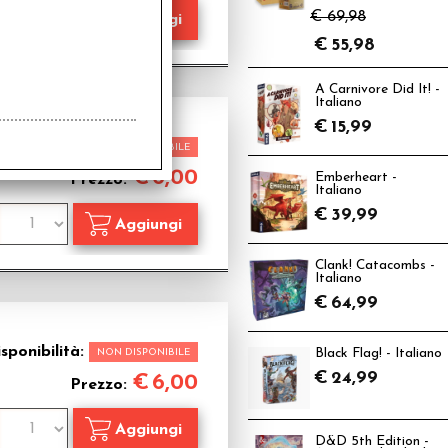
€ 69,98
€
55,98
A Carnivore Did It! -
Italiano
 NERO
€
15,99
sponibilità:
NON DISPONIBILE
€
6,00
Emberheart -
Prezzo:
Italiano
€
39,99
Clank! Catacombs -
Italiano
€
64,99
sponibilità:
NON DISPONIBILE
Black Flag! - Italiano
€
24,99
€
6,00
Prezzo:
D&D 5th Edition -