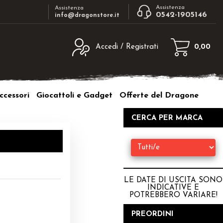
Assistenza
Assistenza
0542-1905146
info@dragonstore.it
Accedi / Registrati
0,00
egistrato
Sono un nuovo cliente
ne inserisci il nome
Se non sei ancora registrato sul nostro
ccessori
Giocattoli e Gadget
Offerte del Dragone
d e poi clicca sul
sito clicca sul pulsante "Registrati"
"Accedi"
CERCA PER MARCA
tente:
ord:
LE DATE DI USCITA SONO
INDICATIVE E
POTREBBERO VARIARE
!
a password?
PREORDINI