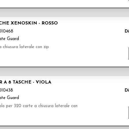
CHE XENOSKIN - ROSSO
Di
10468
ate Guard
 chiusura laterale con zip
 A 8 TASCHE - VIOLA
Di
10438
ate Guard
olo per 320 carte a chiusura laterale con