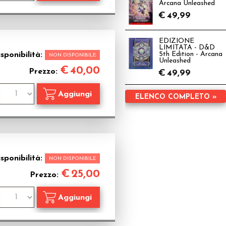
Arcana Unleashed
€
49,99
EDIZIONE
LIMITATA - D&D
sponibilità:
5th Edition - Arcana
NON DISPONIBILE
Unleashed
€
40,00
Prezzo:
€
49,99
ELENCO COMPLETO »
sponibilità:
NON DISPONIBILE
€
25,00
Prezzo: