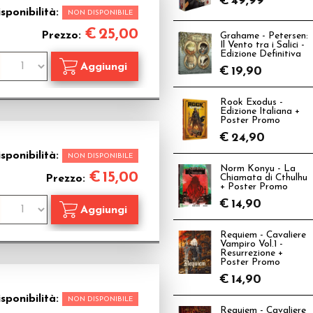
€
49,99
sponibilità:
NON DISPONIBILE
€
25,00
Prezzo:
Grahame - Petersen:
Il Vento tra i Salici -
Edizione Definitiva
€
19,90
Rook Exodus -
Edizione Italiana +
Poster Promo
€
24,90
sponibilità:
NON DISPONIBILE
Norm Konyu - La
€
15,00
Prezzo:
Chiamata di Cthulhu
+ Poster Promo
€
14,90
Requiem - Cavaliere
Vampiro Vol.1 -
Resurrezione +
Poster Promo
€
14,90
sponibilità:
NON DISPONIBILE
Requiem - Cavaliere