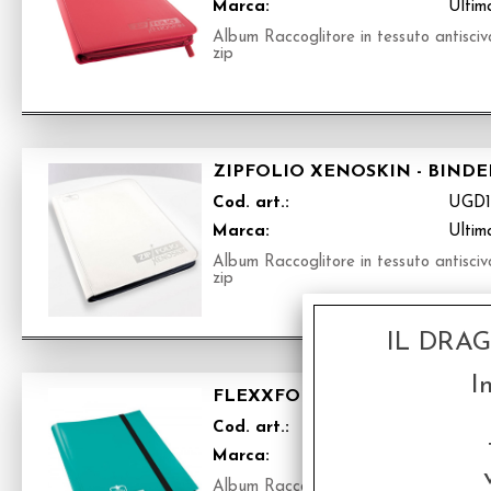
Marca:
Ultim
Album Raccoglitore in tessuto antisciv
zip
ZIPFOLIO XENOSKIN - BINDER
Cod. art.:
UGD1
Marca:
Ultim
Album Raccoglitore in tessuto antisciv
zip
IL DRA
I
FLEXXFOLIO - BINDER A 4 TA
Cod. art.:
UGD1
Marca:
Ultim
Album Raccoglitore per 160 carte