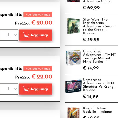
Adventure Game
€
69,99
sponibilità:
NON DISPONIBILE
Star Wars: The
€
20,00
Prezzo:
Mandalorian
Adventures - Sworn
to the Creed -
Italiano
€
39,99
Unmatched
Adventures - TMNT
Teenage Mutant
Ninja Turtles
€
74,99
sponibilità:
NON DISPONIBILE
€
22,00
Prezzo:
Unmatched
Adventures - TMNT
Shredder Vs Krang -
Italiano
€
14,99
King of Tokyo
Godzilla - Italiano