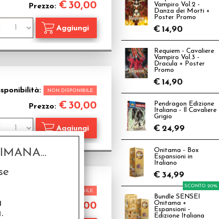
€
30,00
Vampiro Vol.2 -
Prezzo:
Danza dei Morti +
Poster Promo
€
14,90
Requiem - Cavaliere
Vampiro Vol.3 -
Dracula + Poster
Promo
€
14,90
sponibilità:
NON DISPONIBILE
€
30,00
Pendragon Edizione
Prezzo:
Italiana - Il Cavaliere
Grigio
€
24,99
MANA...
Onitama - Box
Espansioni in
Italiano
se
€
34,99
SCONTO 20%
sponibilità:
NON DISPONIBILE
Bundle SENSEI
a
Onitama +
€
10,00
Prezzo:
Espansioni -
.
Edizione Italiana