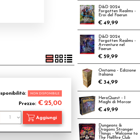
D&D 2024
Forgotten Realms -
Eroi del Faerun
€
49,99
D&D 2024
Forgotten Realms -
Avventure nel
Faerun
€
59,99
Onitama - Edizione
Italiana
€
34,99
sponibilità:
NON DISPONIBILE
HeroQuest - I
€
25,00
Maghi di Morcar
Prezzo:
€
49,99
Dungeons &
Dragons Stranger
Things - Welcome to
The Hellfire Club