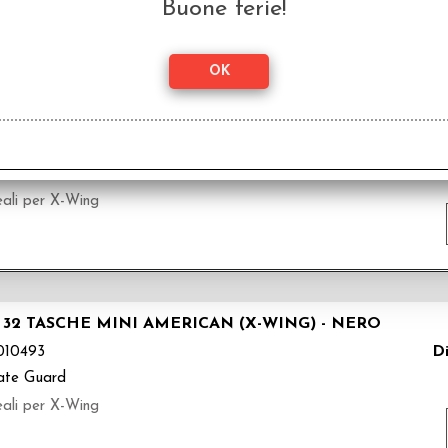
Buone ferie!
 32 TASCHE STANDARD E MINI AMERICAN (X-WING) -
Di
10495
ate Guard
eali per X-Wing
32 TASCHE MINI AMERICAN (X-WING) - NERO
Di
10493
ate Guard
eali per X-Wing