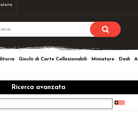
atuita
Sono già r
Per completare l'ordi
itoria
Giochi di Carte Collezionabili
Miniature
Dadi
A
utente e la passwor
pulsante 
Nome u
Ricerca avanzata
Passw
Hai perso l