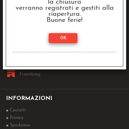
la chiusura
40026 Imola (BO)
verranno registrati e gestiti alla
Lun - Ven:
riapertura.
9.00 - 13.00 / 14.00 - 18.00
Buone ferie!
0542-1905146
info@dragonstore.it
Sei un Negoziante?
Contattaci >
Franchising
INFORMAZIONI
Contatti
Privacy
Spedizione