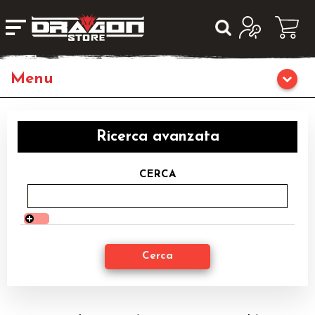
Giochi da Tavolo
Ricerca avanzata
Giochi di Ruolo
CERCA
Librigame
Editoria
Giochi di Carte Collezionabili
Miniature