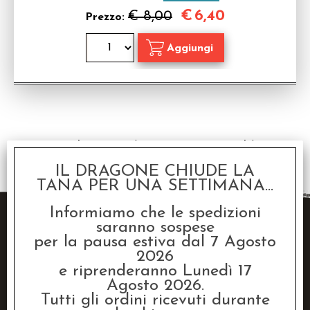
€
6,40
€ 8,00
Prezzo:
1 risultati trovati (50 per pagina - 1 in totale)
IL DRAGONE CHIUDE LA
TANA PER UNA SETTIMANA...
Informiamo che le spedizioni
saranno sospese
per la pausa estiva dal 7 Agosto
2026
e riprenderanno Lunedì 17
Agosto 2026.
Raven Distribution SRL
Tutti gli ordini ricevuti durante
Via Fanin, 30