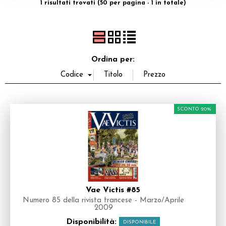
1 risultati trovati (50 per pagina - 1 in totale)
Dadi
Accessori
Ordina per:
Giocattoli e Gadget
Offerte del Dragone
SCONTO 20%
Vae Victis #85
Numero 85 della rivista francese - Marzo/Aprile
2009
Disponibilità:
DISPONIBILE