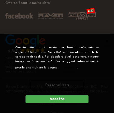
Offerte, Sconti e molto altro!
Questo sito usa i cookie per fornirti un'esperienza
migliore. Cliccando su "Accetta" saranno attivate tutte le
categorie di cookie. Per decidere quali accettare, cliccare
Recensioni Verificate
invece su "Personalizza". Per maggiori informazioni è
I nostri clienti soddisfatti
valgono più di mille parole
possibile consultare la pagina
Privacy
.
vedi le recensioni >
Personalizza
Raven Distribution SRL - Via Fanin 30, 40026 Imola (BO) - P.Iva
02360891200 - R.E.A. 540705 di Bologna - Cap.Soc. 10000 Euro
i.v
Accetta
DEVELOPER
CREATIVE WEB
Privacy