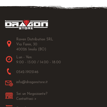
Raven Distribution SRL
Via Fanin, 30
40026 Imola (BO)
Lun - Ven:
9.00 - 13.00 / 14.00 - 18.00
0542-1905146
info@dragonstore.it
Sei un Negoziante?
Contattaci >