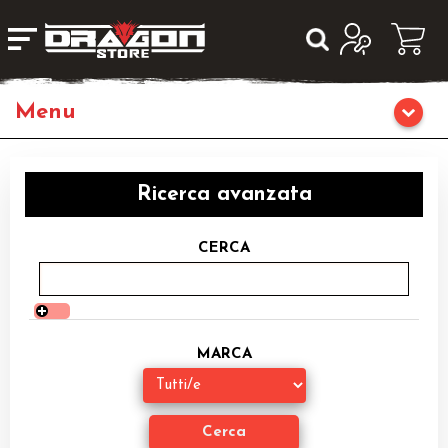
Giochi da Tavolo
Ricerca avanzata
Giochi di Ruolo
CERCA
Librigame
Editoria
MARCA
Giochi di Carte Collezionabili
Miniature