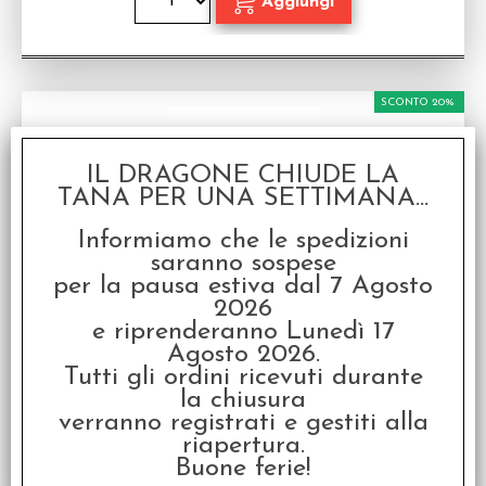
SCONTO 20%
IL DRAGONE CHIUDE LA
TANA PER UNA SETTIMANA...
Informiamo che le spedizioni
saranno sospese
Vampiri La Masquerade 20° Anniversario - Il
per la pausa estiva dal 7 Agosto
Libro delle Linee di Sangue & Schermo
2026
Accessorio per Vampiri la Masquerade 20°
e riprenderanno Lunedì 17
Anniversario
Agosto 2026.
Disponibilità:
DISPONIBILE
Tutti gli ordini ricevuti durante
€
31,99
€ 39,99
la chiusura
Prezzo:
verranno registrati e gestiti alla
riapertura.
Buone ferie!