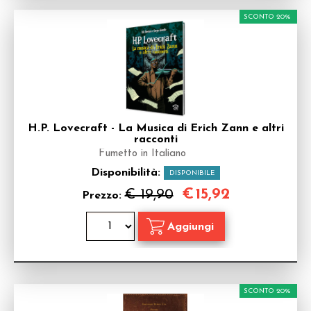
SCONTO 20%
H.P. Lovecraft - La Musica di Erich Zann e altri
racconti
Fumetto in Italiano
Disponibilità:
DISPONIBILE
€
15,92
€ 19,90
Prezzo:
SCONTO 20%