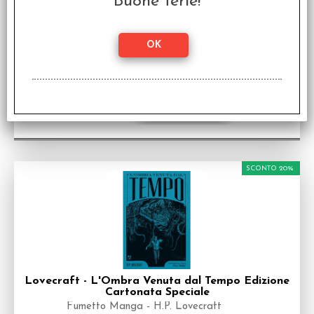
Buone ferie!
Lovecraft - La Maschera di Innsmouth
(Collector Box 2 Volumi)
Fumetto Manga - H.P. Lovecraft
Disponibilità:
DISPONIBILE
€
12,00
€ 15,00
Prezzo:
SCONTO 20%
Lovecraft - L'Ombra Venuta dal Tempo Edizione
Cartonata Speciale
Fumetto Manga - H.P. Lovecraft