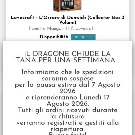
Lovecraft - L'Orrore di Dunwich (Collector Box 3
Volumi)
Fumetto Manga - H.P. Lovecraft
Disponibilità:
DISPONIBILE
€
18,00
€ 22,50
Prezzo:
IL DRAGONE CHIUDE LA
TANA PER UNA SETTIMANA...
Informiamo che le spedizioni
saranno sospese
per la pausa estiva dal 7 Agosto
SCONTO 20%
2026
e riprenderanno Lunedì 17
Agosto 2026.
Tutti gli ordini ricevuti durante
la chiusura
verranno registrati e gestiti alla
riapertura.