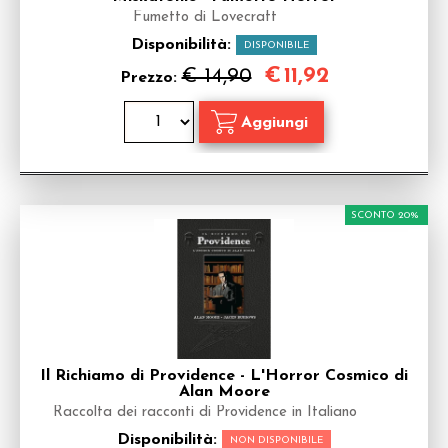
Fumetto di Lovecraft
Disponibilità:
DISPONIBILE
€
11,92
€ 14,90
Prezzo:
SCONTO 20%
Il Richiamo di Providence - L'Horror Cosmico di
Alan Moore
Raccolta dei racconti di Providence in Italiano
Disponibilità:
NON DISPONIBILE