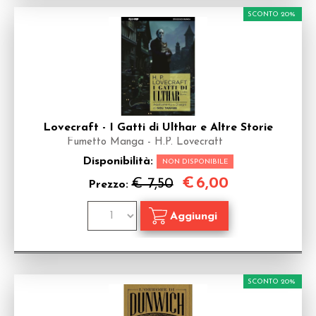
SCONTO 20%
Lovecraft - I Gatti di Ulthar e Altre Storie
Fumetto Manga - H.P. Lovecraft
Disponibilità:
NON DISPONIBILE
€
6,00
€ 7,50
Prezzo:
SCONTO 20%