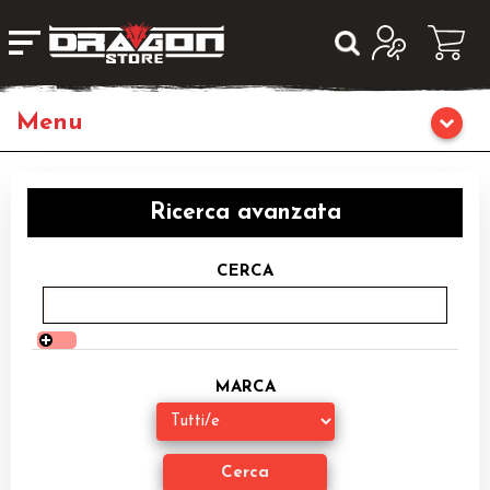
Giochi da Tavolo
Ricerca avanzata
Giochi di Ruolo
CERCA
Librigame
Editoria
MARCA
Giochi di Carte Collezionabili
Miniature