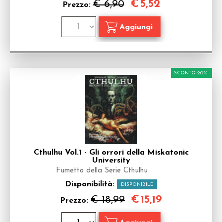
€
5,52
€ 6,90
Prezzo:
SCONTO 20%
Cthulhu Vol.1 - Gli orrori della Miskatonic
University
Fumetto della Serie Cthulhu
Disponibilità:
DISPONIBILE
€
15,19
€ 18,99
Prezzo: