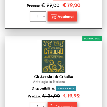
€
79,20
€ 99,00
Prezzo:
SCONTO 20%
Gli Accoliti di Cthulhu
Antologia in Italiano
Disponibilità:
DISPONIBILE
€
19,92
€ 24,90
Prezzo: