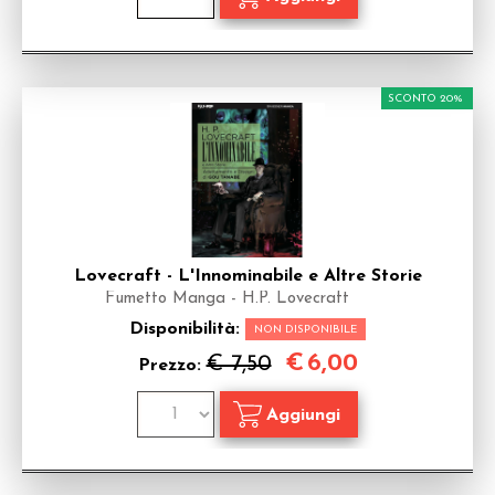
SCONTO 20%
Lovecraft - L'Innominabile e Altre Storie
Fumetto Manga - H.P. Lovecraft
Disponibilità:
NON DISPONIBILE
€
6,00
€ 7,50
Prezzo: