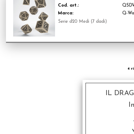
Cod. art.:
QSD
Marca:
Q-Wo
Serie d20 Medi (7 dadi)
4 r
IL DRA
I