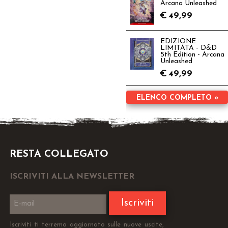
Arcana Unleashed
€
49,99
EDIZIONE
LIMITATA - D&D
5th Edition - Arcana
Unleashed
€
49,99
ELENCO COMPLETO »
RESTA COLLEGATO
ISCRIVITI ALLA NEWSLETTER
Iscriviti
Iscriviti ti terremo aggiornato sulle nuove uscite,