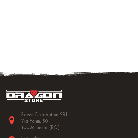
Raven Distribution SRL
Via Fanin, 30
40026 Imola (BO)