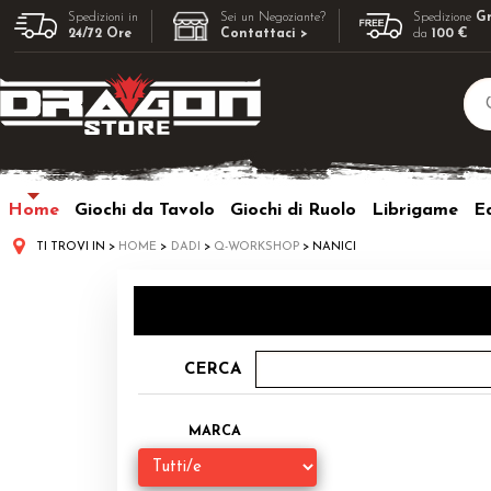
Spedizioni in
Sei un Negoziante?
Spedizione
Gr
24/72 Ore
Contattaci >
da
100 €
Home
Giochi da Tavolo
Giochi di Ruolo
Librigame
Ed
TI TROVI IN
HOME
DADI
Q-WORKSHOP
NANICI
CERCA
MARCA