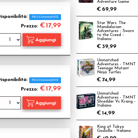
Adventure Game
€
69,99
isponibilità:
PROSSIMAMENTE
Star Wars: The
€
17,99
Prezzo:
Mandalorian
Adventures - Sworn
to the Creed -
Italiano
€
39,99
Unmatched
Adventures - TMNT
Teenage Mutant
Ninja Turtles
€
74,99
isponibilità:
PROSSIMAMENTE
€
17,99
Prezzo:
Unmatched
Adventures - TMNT
Shredder Vs Krang -
Italiano
€
14,99
King of Tokyo
Godzilla - Italiano