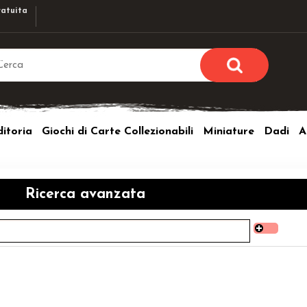
atuita
Sono già r
Per completare l'ordi
itoria
Giochi di Carte Collezionabili
Miniature
Dadi
A
utente e la passwor
pulsante 
Nome u
Ricerca avanzata
Passw
Hai perso l