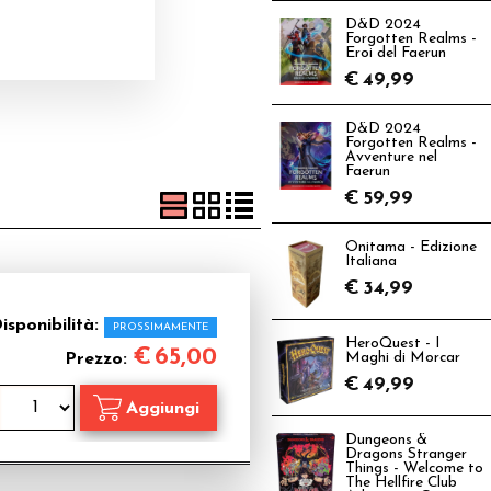
D&D 2024
Forgotten Realms -
Eroi del Faerun
€
49,99
D&D 2024
Forgotten Realms -
Avventure nel
Faerun
€
59,99
Onitama - Edizione
Italiana
€
34,99
isponibilità:
PROSSIMAMENTE
HeroQuest - I
€
65,00
Prezzo:
Maghi di Morcar
€
49,99
Dungeons &
Dragons Stranger
Things - Welcome to
The Hellfire Club