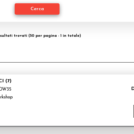
isultati trovati (50 per pagina - 1 in totale)
I (7)
D
DW35
rkshop