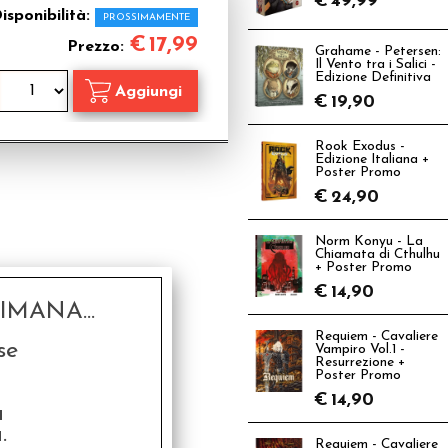
€
49,99
isponibilità:
PROSSIMAMENTE
€
17,99
Prezzo:
Grahame - Petersen:
Il Vento tra i Salici -
Edizione Definitiva
€
19,90
Rook Exodus -
Edizione Italiana +
Poster Promo
€
24,90
Norm Konyu - La
Chiamata di Cthulhu
+ Poster Promo
€
14,90
MANA...
Requiem - Cavaliere
se
Vampiro Vol.1 -
Resurrezione +
Poster Promo
€
14,90
a
.
Requiem - Cavaliere