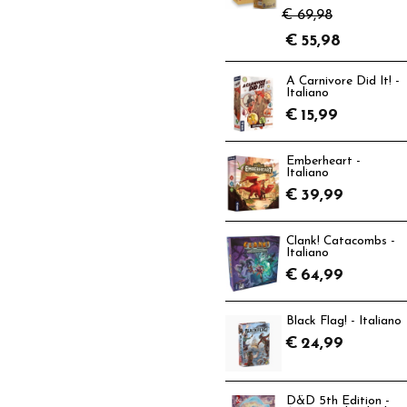
€ 69,98
€
55,98
A Carnivore Did It! -
Italiano
€
15,99
Emberheart -
Italiano
€
39,99
Clank! Catacombs -
Italiano
€
64,99
Black Flag! - Italiano
€
24,99
D&D 5th Edition -