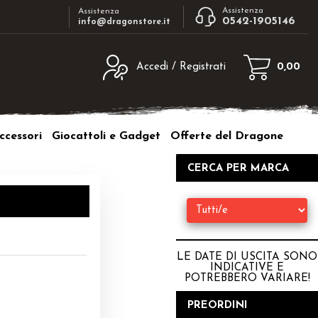
Assistenza
Assistenza
0542-1905146
info@dragonstore.it
Accedi / Registrati
0,00
egistrato
Sono un nuovo cliente
ne inserisci il nome
Se non sei ancora registrato sul nostro
ccessori
Giocattoli e Gadget
Offerte del Dragone
d e poi clicca sul
sito clicca sul pulsante "Registrati"
"Accedi"
CERCA PER MARCA
tente:
ord:
LE DATE DI USCITA SONO
INDICATIVE E
POTREBBERO VARIARE
!
a password?
PREORDINI