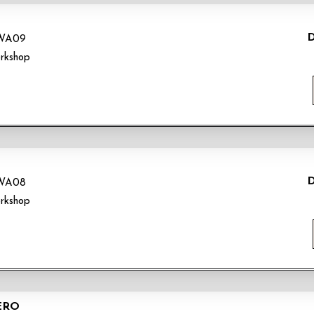
D
WA09
rkshop
D
WA08
rkshop
ERO