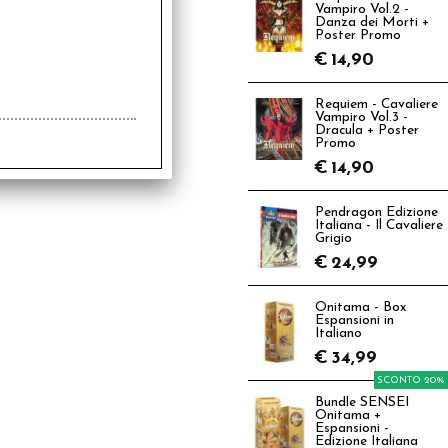
Vampiro Vol.2 -
Danza dei Morti +
Poster Promo
€
14,90
Requiem - Cavaliere
Vampiro Vol.3 -
Dracula + Poster
Promo
€
14,90
Pendragon Edizione
Italiana - Il Cavaliere
Grigio
€
24,99
Onitama - Box
Espansioni in
Italiano
€
34,99
SCONTO 20%
Bundle SENSEI
Onitama +
Espansioni -
Edizione Italiana