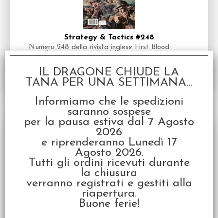
Strategy & Tactics #248
Numero 248 della rivista inglese First Blood:
Second Marne. 15 Luglio del 1918. Qui potrete
giocare la simulazione del fronte occidentale [...]
IL DRAGONE CHIUDE LA
Disponibilità:
DISPONIBILE
TANA PER UNA SETTIMANA...
Informiamo che le spedizioni
saranno sospese
per la pausa estiva dal 7 Agosto
2026
e riprenderanno Lunedì 17
Agosto 2026.
Tutti gli ordini ricevuti durante
la chiusura
verranno registrati e gestiti alla
Strategy & Tactics #246
riapertura.
Numero 246 della rivista inglese
Buone ferie!
Disponibilità:
DISPONIBILE