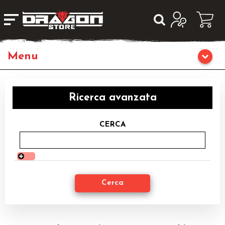
Giochi da Tavolo
Ricerca avanzata
Giochi di Ruolo
CERCA
Librigame
Editoria
Giochi di Carte Collezionabili
Miniature