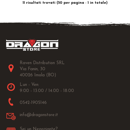
11 risultati trovati (50 per pagina - 1 in totale)
Raven Distribution SRL
Via Fanin, 30
40026 Imola (BO)
Lun - Ven:
9.00 - 13.00 / 14.00 - 18.00
0542-1905146
info@dragonstore.it
Sei un Negoziante?