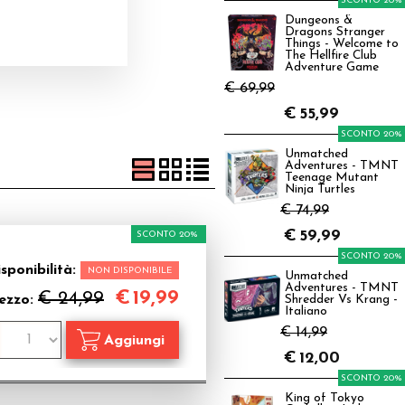
SCONTO 20%
Dungeons &
Dragons Stranger
Things - Welcome to
The Hellfire Club
Adventure Game
€ 69,99
€
55,99
SCONTO 20%
Unmatched
Adventures - TMNT
Teenage Mutant
Ninja Turtles
€ 74,99
€
59,99
SCONTO 20%
SCONTO 20%
sponibilità:
NON DISPONIBILE
Unmatched
Adventures - TMNT
€
19,99
€ 24,99
ezzo:
Shredder Vs Krang -
Italiano
€ 14,99
€
12,00
SCONTO 20%
King of Tokyo