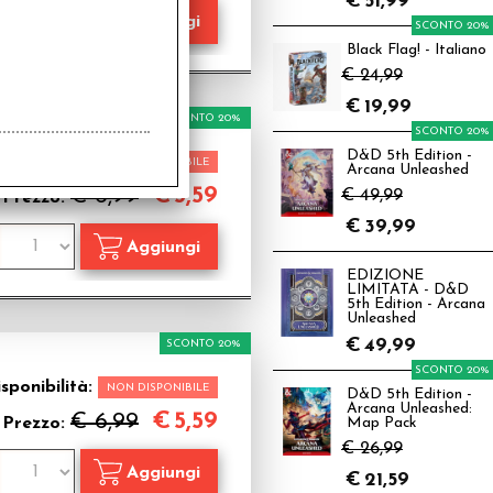
€
51,99
SCONTO 20%
Black Flag! - Italiano
€ 24,99
€
19,99
SCONTO 20%
SCONTO 20%
D&D 5th Edition -
sponibilità:
NON DISPONIBILE
Arcana Unleashed
€
5,59
€ 6,99
€ 49,99
Prezzo:
€
39,99
EDIZIONE
LIMITATA - D&D
5th Edition - Arcana
Unleashed
€
49,99
SCONTO 20%
SCONTO 20%
sponibilità:
NON DISPONIBILE
D&D 5th Edition -
Arcana Unleashed:
€
5,59
€ 6,99
Prezzo:
Map Pack
€ 26,99
€
21,59