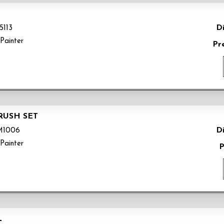
Di
5113
Painter
Pr
RUSH SET
Di
M1006
Painter
P
L