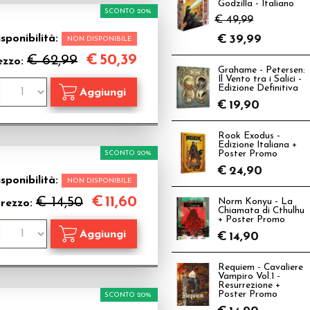
Godzilla - Italiano
SCONTO 20%
€ 49,99
sponibilità:
€
39,99
NON DISPONIBILE
€
50,39
€ 62,99
ezzo:
Grahame - Petersen:
Il Vento tra i Salici -
Edizione Definitiva
€
19,90
Rook Exodus -
Edizione Italiana +
SCONTO 20%
Poster Promo
€
24,90
sponibilità:
NON DISPONIBILE
€
11,60
€ 14,50
Norm Konyu - La
rezzo:
Chiamata di Cthulhu
+ Poster Promo
€
14,90
Requiem - Cavaliere
Vampiro Vol.1 -
Resurrezione +
Poster Promo
SCONTO 20%