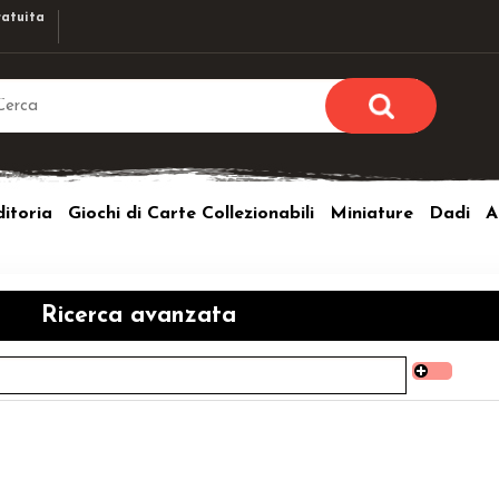
atuita
Sono già r
Per completare l'ordi
itoria
Giochi di Carte Collezionabili
Miniature
Dadi
A
utente e la passwor
pulsante 
I
Nome u
Ricerca avanzata
Passw
Hai perso l