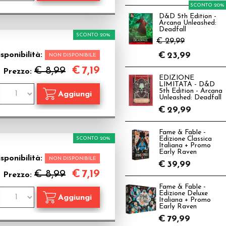
SCONTO 20%
D&D 5th Edition -
Arcana Unleashed:
Deadfall
SCONTO 20%
€ 29,99
sponibilità:
€
23,99
NON DISPONIBILE
€
7,19
€ 8,99
Prezzo:
EDIZIONE
LIMITATA - D&D
5th Edition - Arcana
Unleashed: Deadfall
€
29,99
Fame & Fable -
SCONTO 20%
Edizione Classica
Italiana + Promo
Early Raven
sponibilità:
NON DISPONIBILE
€
39,99
€
7,19
€ 8,99
Prezzo:
Fame & Fable -
Edizione Deluxe
Italiana + Promo
Early Raven
€
79,99