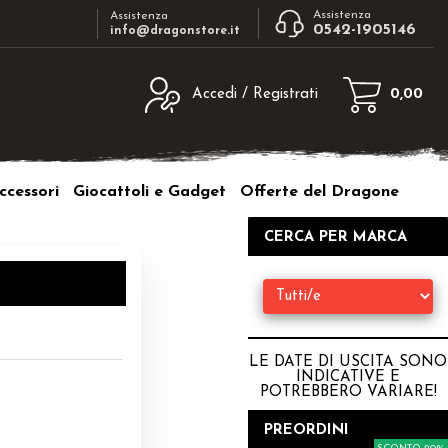
Assistenza
Assistenza
0542-1905146
info@dragonstore.it
Accedi / Registrati
0,00
egistrato
Sono un nuovo cliente
ne inserisci il nome
Se non sei ancora registrato sul nostro
ccessori
Giocattoli e Gadget
Offerte del Dragone
d e poi clicca sul
sito clicca sul pulsante "Registrati"
"Accedi"
CERCA PER MARCA
tente:
ord:
LE DATE DI USCITA SONO
INDICATIVE E
POTREBBERO VARIARE
!
a password?
PREORDINI