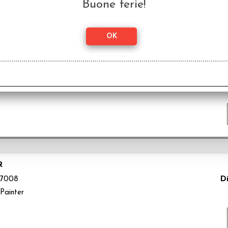
Buone ferie!
DRYBRUSH
Di
7009
Painter
R
Di
7008
Painter