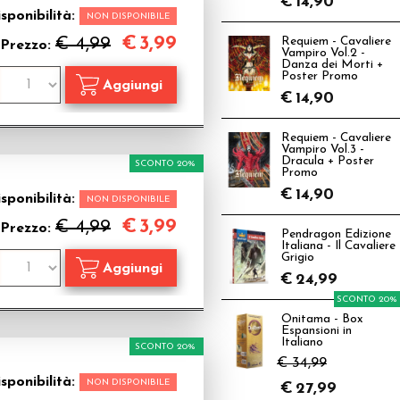
€
14,90
sponibilità:
NON DISPONIBILE
€
3,99
€ 4,99
Requiem - Cavaliere
Prezzo:
Vampiro Vol.2 -
Danza dei Morti +
Poster Promo
€
14,90
Requiem - Cavaliere
Vampiro Vol.3 -
Dracula + Poster
SCONTO 20%
Promo
€
14,90
sponibilità:
NON DISPONIBILE
€
3,99
€ 4,99
Prezzo:
Pendragon Edizione
Italiana - Il Cavaliere
Grigio
€
24,99
SCONTO 20%
Onitama - Box
Espansioni in
Italiano
SCONTO 20%
€ 34,99
sponibilità:
NON DISPONIBILE
€
27,99