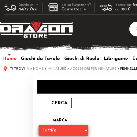
Spedizioni in
Sei un Negoziante?
Spedizione
Gr
24/72 Ore
Contattaci >
da
100 €
Home
Giochi da Tavolo
Giochi di Ruolo
Librigame
Ed
TI TROVI IN
HOME
MINIATURE
ACCESSORI PER MINIATURE
PENNELL
CERCA
MARCA