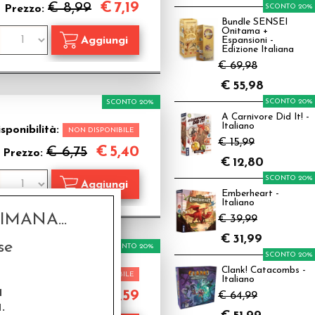
€
7,19
€ 8,99
SCONTO 20%
Prezzo:
Bundle SENSEI
Onitama +
Espansioni -
Edizione Italiana
€ 69,98
€
55,98
SCONTO 20%
SCONTO 20%
A Carnivore Did It! -
Italiano
sponibilità:
NON DISPONIBILE
€ 15,99
€
5,40
€ 6,75
Prezzo:
€
12,80
SCONTO 20%
Emberheart -
Italiano
MANA...
€ 39,99
€
31,99
se
SCONTO 20%
SCONTO 20%
Clank! Catacombs -
sponibilità:
NON DISPONIBILE
Italiano
a
€
5,59
€ 6,99
€ 64,99
Prezzo:
.