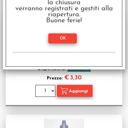
la chiusura
verranno registrati e gestiti alla
riapertura.
Buone ferie!
Vallejo Game Color - Inchiostro Nero Verde
Inchiostro acrilico Vallejo
Disponibilità:
DISPONIBILE
€
3,30
Prezzo: