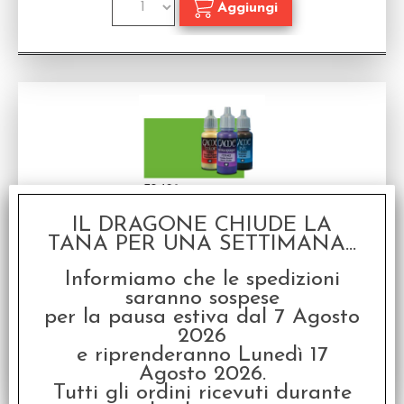
IL DRAGONE CHIUDE LA
Vallejo Game Color - Verde Fluo
TANA PER UNA SETTIMANA...
Colore acrilica Vallejo
Informiamo che le spedizioni
Disponibilità:
NON DISPONIBILE
saranno sospese
€
3,20
Prezzo:
per la pausa estiva dal 7 Agosto
2026
e riprenderanno Lunedì 17
Agosto 2026.
Tutti gli ordini ricevuti durante