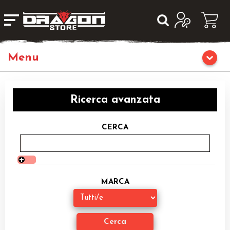
Giochi da Tavolo
Ricerca avanzata
Giochi di Ruolo
CERCA
Librigame
Editoria
MARCA
Giochi di Carte Collezionabili
Miniature