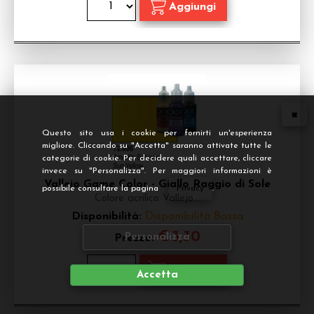
Questo sito usa i cookie per fornirti un'esperienza
migliore. Cliccando su "Accetta" saranno attivate tutte le
categorie di cookie. Per decidere quali accettare, cliccare
invece su "Personalizza". Per maggiori informazioni è
Vallejo Game Color - Giallo Raggio di Sole
possibile consultare la pagina
Privacy
.
Colore acrilico Vallejo
Disponibilità:
Disponibilità Bassa
€
3,30
Personalizza
Prezzo:
Accetta