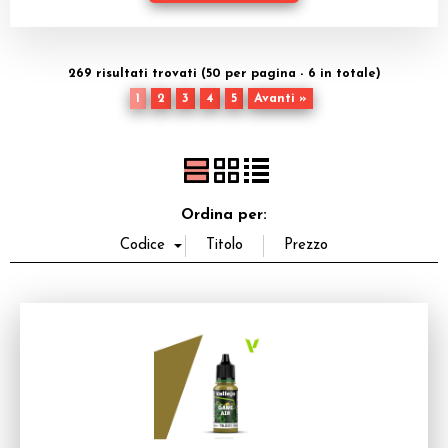
Dadi
Accessori
269 risultati trovati (50 per pagina - 6 in totale)
1
2
3
4
5
Avanti »
Giocattoli e Gadget
Offerte del Dragone
Ordina per: