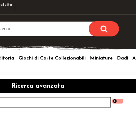
atuita
Sono già r
Per completare l'ordi
itoria
Giochi di Carte Collezionabili
Miniature
Dadi
A
utente e la passwor
pulsante 
Nome u
Ricerca avanzata
Passw
Hai perso l