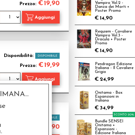
€
19,90
Vampiro Vol.2 -
Prezzo:
Danza dei Morti +
Poster Promo
€
14,90
Requiem - Cavaliere
Vampiro Vol.3 -
Dracula + Poster
Promo
€
14,90
Disponibilità:
DISPONIBILE
€
19,99
Pendragon Edizione
Prezzo:
Italiana - Il Cavaliere
Grigio
€
24,99
MANA...
Onitama - Box
Espansioni in
Italiano
se
€
34,99
SCONTO 20%
Disponibilità:
DISPONIBILE
Bundle SENSEI
a
Onitama +
€
29,90
Prezzo:
Espansioni -
.
Edizione Italiana