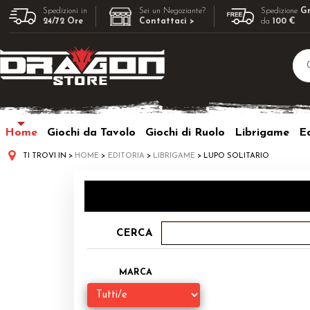
Spedizioni in
Sei un Negoziante?
Spedizione
Gr
24/72 Ore
Contattaci >
da
100 €
Home
Giochi da Tavolo
Giochi di Ruolo
Librigame
Ed
TI TROVI IN
HOME
EDITORIA
LIBRIGAME
LUPO SOLITARIO
CERCA
MARCA