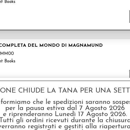
nt Books
PA COMPLETA DEL MONDO DI MAGNAMUND
SMM00
nt Books
GONE CHIUDE LA TANA PER UNA SETTI
nformiamo che le spedizioni saranno sospe
ME I - LA LUCE DEI KAI
per la pausa estiva dal 7 Agosto 2026
e riprenderanno Lunedì 17 Agosto 2026.
032I
Tutti gli ordini ricevuti durante la chiusur
nt Books
verranno registrati e gestiti alla riapertura
i Lupo Solitario Serie "Nuovo Ordine Kai"