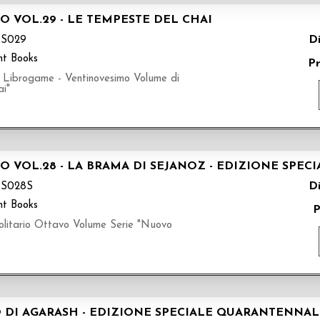
O VOL.29 - LE TEMPESTE DEL CHAI
Di
S029
nt Books
P
ogame - Ventinovesimo Volume di
ai"
O VOL.28 - LA BRAMA DI SEJANOZ - EDIZIONE SPE
Di
S028S
nt Books
P
tario Ottavo Volume Serie "Nuovo
IO DI AGARASH - EDIZIONE SPECIALE QUARANTENNA