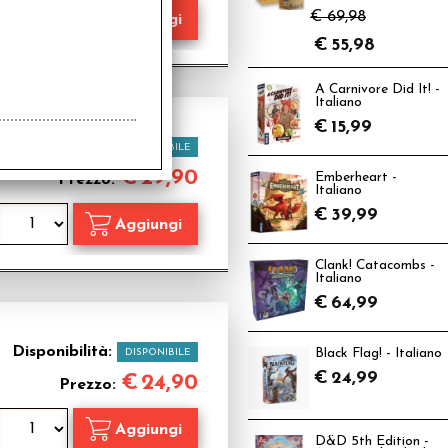
€ 69,98
€
55,98
A Carnivore Did It! -
Italiano
€
15,99
Disponibilità:
DISPONIBILE
€
29,90
Emberheart -
Prezzo:
Italiano
€
39,99
Clank! Catacombs -
Italiano
€
64,99
Disponibilità:
DISPONIBILE
Black Flag! - Italiano
€
24,99
€
24,90
Prezzo:
D&D 5th Edition -