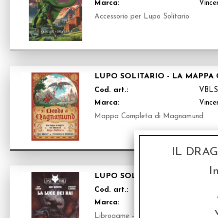
Marca:
Vince
Accessorio per Lupo Solitario
LUPO SOLITARIO - LA MAP
Cod. art.:
VBL
Marca:
Vince
Mappa Completa di Magnamund
IL DRA
I
LUPO SOLITARIO VOL.32 VOLU
Cod. art.:
VBLS
Marca:
Vince
Librogame - Trentaduesimo Volume I d