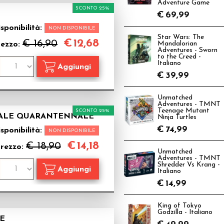
Adventure Game
SCONTO 25%
€
69,99
sponibilità:
NON DISPONIBILE
Star Wars: The
€
12,68
€ 16,90
rezzo:
Mandalorian
Adventures - Sworn
to the Creed -
Italiano
€
39,99
Unmatched
Adventures - TMNT
Teenage Mutant
SCONTO 25%
CIALE QUARANTENNALE
Ninja Turtles
€
74,99
sponibilità:
NON DISPONIBILE
€
14,18
€ 18,90
rezzo:
Unmatched
Adventures - TMNT
Shredder Vs Krang -
Italiano
€
14,99
King of Tokyo
Godzilla - Italiano
LE