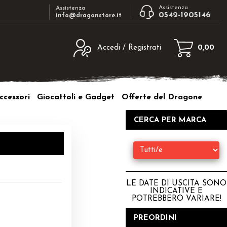
Assistenza
Assistenza
0542-1905146
info@dragonstore.it
Accedi / Registrati
0,00
egistrato
Sono un nuovo cliente
ne inserisci il nome
Se non sei ancora registrato sul nostro
ccessori
Giocattoli e Gadget
Offerte del Dragone
d e poi clicca sul
sito clicca sul pulsante "Registrati"
"Accedi"
CERCA PER MARCA
tente:
ord:
LE DATE DI USCITA SONO
INDICATIVE E
POTREBBERO VARIARE
!
a password?
PREORDINI