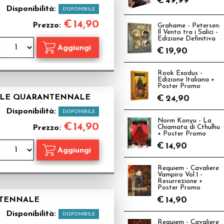
€
49,99
Disponibilità:
DISPONIBILE
€
14,90
Prezzo:
Grahame - Petersen:
Il Vento tra i Salici -
Edizione Definitiva
€
19,90
Rook Exodus -
Edizione Italiana +
Poster Promo
CIALE QUARANTENNALE
€
24,90
Disponibilità:
DISPONIBILE
Norm Konyu - La
€
14,90
Prezzo:
Chiamata di Cthulhu
+ Poster Promo
€
14,90
Requiem - Cavaliere
Vampiro Vol.1 -
Resurrezione +
Poster Promo
€
14,90
NTENNALE
Disponibilità:
DISPONIBILE
Requiem - Cavaliere