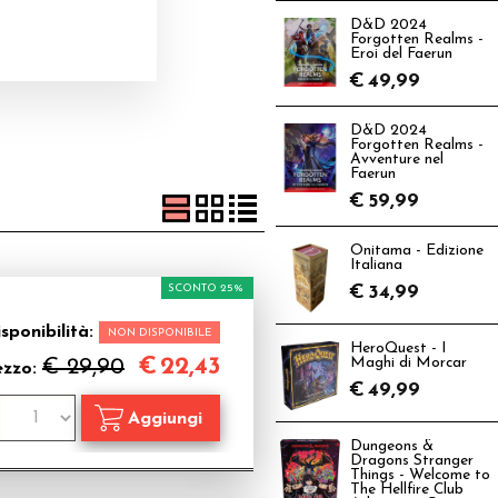
D&D 2024
Forgotten Realms -
Eroi del Faerun
€
49,99
D&D 2024
Forgotten Realms -
Avventure nel
Faerun
€
59,99
Onitama - Edizione
Italiana
SCONTO 25%
€
34,99
sponibilità:
NON DISPONIBILE
HeroQuest - I
€
22,43
€ 29,90
Maghi di Morcar
ezzo:
€
49,99
Dungeons &
Dragons Stranger
Things - Welcome to
The Hellfire Club