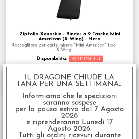
Zipfolio Xenoskin - Binder a 9 Tasche Mini
American (X-Wing) - Nero
Raccoglitore per carte misura "Mini American" tipo
X-Wing
Disponibilità:
NON DISPONIBILE
€
20,00
€ 25,00
Prezzo:
IL DRAGONE CHIUDE LA
TANA PER UNA SETTIMANA...
Informiamo che le spedizioni
saranno sospese
per la pausa estiva dal 7 Agosto
SCONTO 20%
2026
e riprenderanno Lunedì 17
Agosto 2026.
Tutti gli ordini ricevuti durante