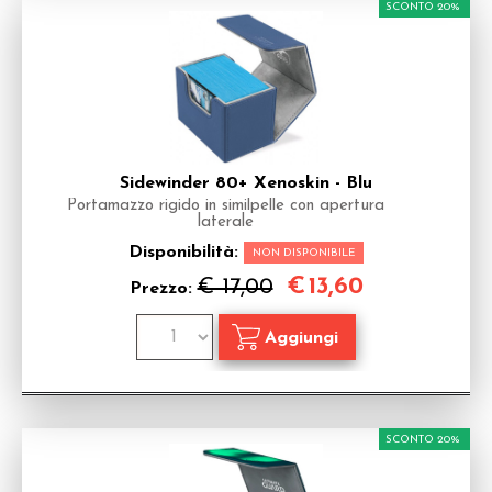
SCONTO 20%
Sidewinder 80+ Xenoskin - Blu
Portamazzo rigido in similpelle con apertura
laterale
Disponibilità:
NON DISPONIBILE
€
13,60
€ 17,00
Prezzo:
SCONTO 20%