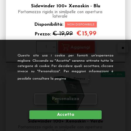
Sidewinder 100+ Xenoskin - Blu
Portamazzo rigido in similpelle con apertura
laterale
Disponibilità:
NON DISPONIBILE
€
15,99
€ 19,99
Prezzo:
Questo sito usa i cookie per fornirti un'esperienza
migliore. Cliccando su "Accetta" saranno attivate tutte le
categorie di cookie. Per decidere quali accettare, cliccare
invece su "Personalizza". Per maggiori informazioni è
SCONTO 20%
possibile consultare la pagina
Privacy
.
Personalizza
Accetta
Sidewinder 100+ Xenoskin - Verde
Portamazzo rigido in similpelle con apertura