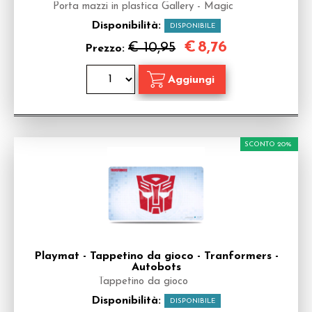
Porta mazzi in plastica Gallery - Magic
Disponibilità:
DISPONIBILE
€
8,76
€ 10,95
Prezzo:
SCONTO 20%
Playmat - Tappetino da gioco - Tranformers -
Autobots
Tappetino da gioco
Disponibilità:
DISPONIBILE