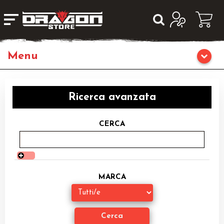
Giochi da Tavolo
Ricerca avanzata
Giochi di Ruolo
CERCA
Librigame
Editoria
MARCA
Giochi di Carte Collezionabili
Miniature