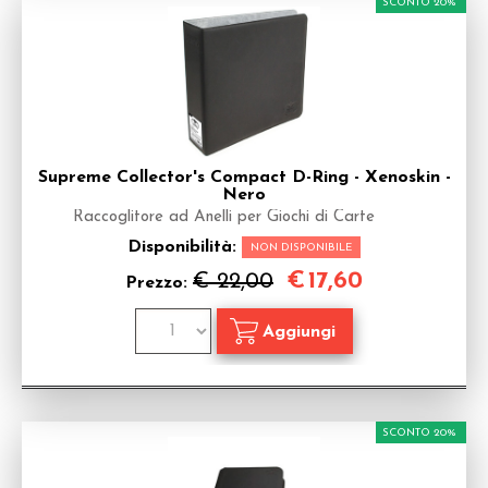
SCONTO 20%
Supreme Collector's Compact D-Ring - Xenoskin -
Nero
Raccoglitore ad Anelli per Giochi di Carte
Disponibilità:
NON DISPONIBILE
€
17,60
€ 22,00
Prezzo:
SCONTO 20%