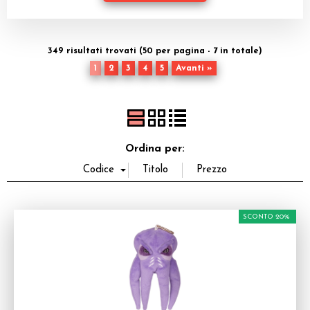
Dadi
Accessori
349 risultati trovati (50 per pagina - 7 in totale)
1
2
3
4
5
Avanti »
Giocattoli e Gadget
Offerte del Dragone
Ordina per:
SCONTO 20%