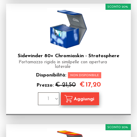
SCONTO 20%
Sidewinder 80+ Chromiaskin - Stratosphere
Portamazzo rigido in similpelle con apertura
laterale
Disponibilità:
NON DISPONIBILE
€
17,20
€ 21,50
Prezzo:
SCONTO 20%