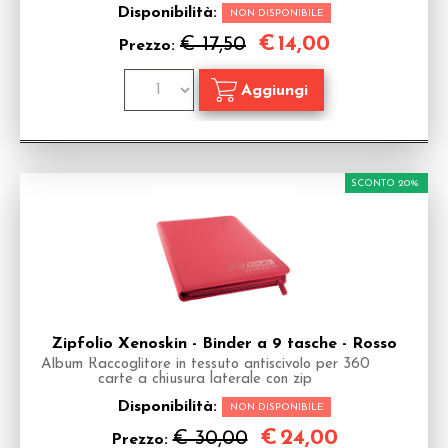
Disponibilità:
NON DISPONIBILE
€
14,00
€ 17,50
Prezzo:
SCONTO 20%
Zipfolio Xenoskin - Binder a 9 tasche - Rosso
Album Raccoglitore in tessuto antiscivolo per 360
carte a chiusura laterale con zip
Disponibilità:
NON DISPONIBILE
€
24,00
€ 30,00
Prezzo: