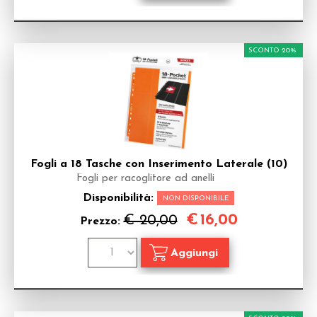
SCONTO 20%
Fogli a 18 Tasche con Inserimento Laterale (10)
Fogli per racoglitore ad anelli
Disponibilità:
NON DISPONIBILE
€
16,00
€ 20,00
Prezzo: