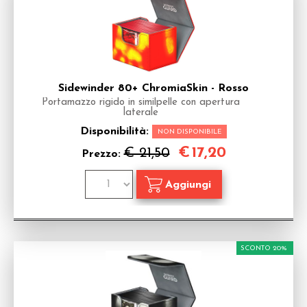
Sidewinder 80+ ChromiaSkin - Rosso
Portamazzo rigido in similpelle con apertura
laterale
Disponibilità:
NON DISPONIBILE
€
17,20
€ 21,50
Prezzo:
SCONTO 20%