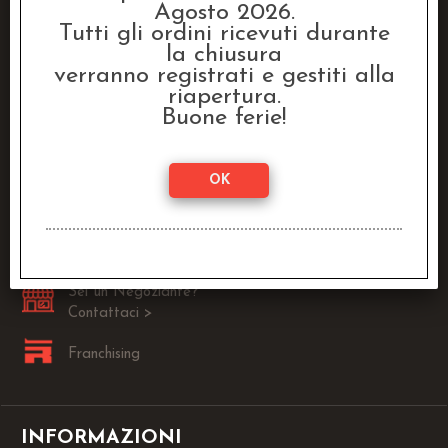
Agosto 2026.
Tutti gli ordini ricevuti durante
la chiusura
Raven Distribution SRL
verranno registrati e gestiti alla
Via Fanin, 30
riapertura.
40026 Imola (BO)
Buone ferie!
Lun - Ven:
9.00 - 13.00 / 14.00 - 18.00
0542-1905146
info@dragonstore.it
Sei un Negoziante?
Contattaci >
Franchising
INFORMAZIONI