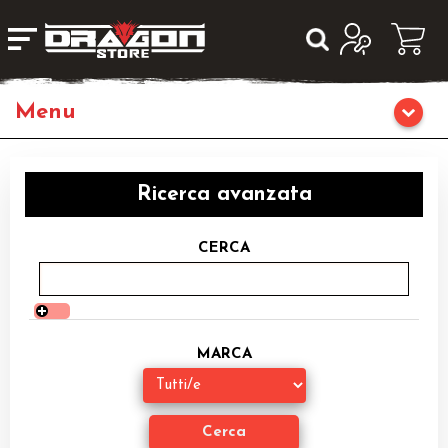
Giochi da Tavolo
Ricerca avanzata
Giochi di Ruolo
CERCA
Librigame
Editoria
MARCA
Giochi di Carte Collezionabili
Miniature