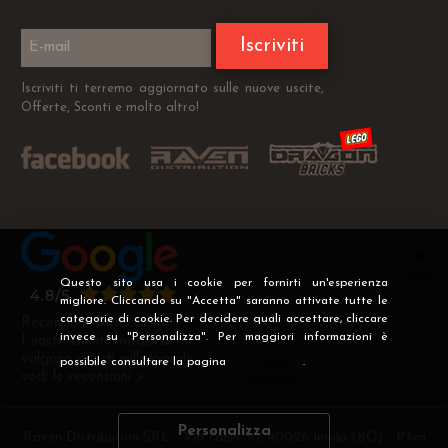
Iscriviti
Iscriviti ti terremo aggiornato sulle nuove uscite,
Offerte, Sconti e molto altro!
Questo sito usa i cookie per fornirti un'esperienza
migliore. Cliccando su "Accetta" saranno attivate tutte le
categorie di cookie. Per decidere quali accettare, cliccare
Recensioni Verificate
invece su "Personalizza". Per maggiori informazioni è
I nostri clienti soddisfatti
valgono più di mille parole
possibile consultare la pagina
Privacy
.
vedi le recensioni >
Personalizza
Raven Distribution SRL - Via Fanin 30, 40026 Imola (BO) - P.Iva