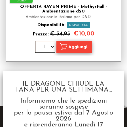
OFFERTA RAVEN PRIME - MethyrFall -
Ambientazione d20
Ambientazione in italiano per D&D
Disponibilità:
DISPONIBILE
€
10,00
€ 34,95
Prezzo:
IL DRAGONE CHIUDE LA
1 risultati trovati (50 per pagina - 1 in totale)
TANA PER UNA SETTIMANA...
Informiamo che le spedizioni
saranno sospese
per la pausa estiva dal 7 Agosto
2026
e riprenderanno Lunedì 17