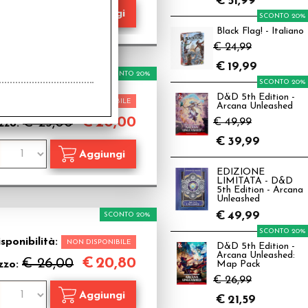
€
51,99
SCONTO 20%
Black Flag! - Italiano
€ 24,99
€
19,99
SCONTO 20%
SCONTO 20%
D&D 5th Edition -
sponibilità:
NON DISPONIBILE
Arcana Unleashed
€
20,00
€ 25,00
€ 49,99
zzo:
€
39,99
EDIZIONE
LIMITATA - D&D
5th Edition - Arcana
Unleashed
€
49,99
SCONTO 20%
SCONTO 20%
sponibilità:
NON DISPONIBILE
D&D 5th Edition -
Arcana Unleashed:
€
20,80
€ 26,00
zzo:
Map Pack
€ 26,99
€
21,59