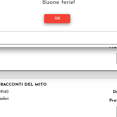
Buone ferie!
 CTHULHU - NUOVA EDIZIONE
Di
141
adori
Pre
I RACCONTI DEL MITO
Di
9140
adori
Pre