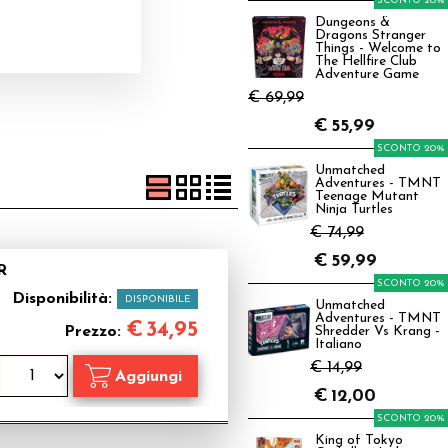
SCONTO 20%
Dungeons &
Dragons Stranger
Things - Welcome to
The Hellfire Club
Adventure Game
€ 69,99
€
55,99
SCONTO 20%
Unmatched
Adventures - TMNT
Teenage Mutant
Ninja Turtles
€ 74,99
€
59,99
R
SCONTO 20%
Disponibilità:
DISPONIBILE
Unmatched
Adventures - TMNT
€
34,95
Prezzo:
Shredder Vs Krang -
Italiano
€ 14,99
€
12,00
SCONTO 20%
King of Tokyo