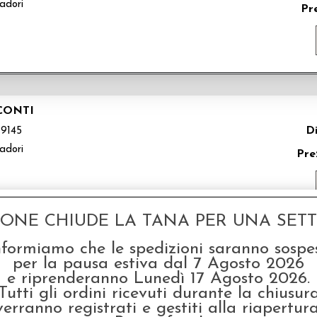
adori
Pr
CCONTI
Di
9145
adori
Pre
GONE CHIUDE LA TANA PER UNA SETTI
nformiamo che le spedizioni saranno sospe
NOMICON
per la pausa estiva dal 7 Agosto 2026
e riprenderanno Lunedì 17 Agosto 2026.
Di
9142
Tutti gli ordini ricevuti durante la chiusur
adori
Pre
verranno registrati e gestiti alla riapertura