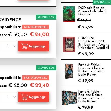
SCONTO 20%
D&D 5th Edition -
Arcana Unleashed:
Deadfall
SCONTO 20%
ROVIDENCE
€ 29,99
sponibilità:
€
23,99
NON DISPONIBILE
€
24,00
€ 30,00
zzo:
EDIZIONE
LIMITATA - D&D
5th Edition - Arcana
Unleashed: Deadfall
€
29,99
Fame & Fable -
SCONTO 20%
Edizione Classica
Italiana + Promo
Early Raven
sponibilità:
NON DISPONIBILE
€
39,99
€
22,40
€ 28,00
zzo:
Fame & Fable -
Edizione Deluxe
Italiana + Promo
Early Raven
€
79,99