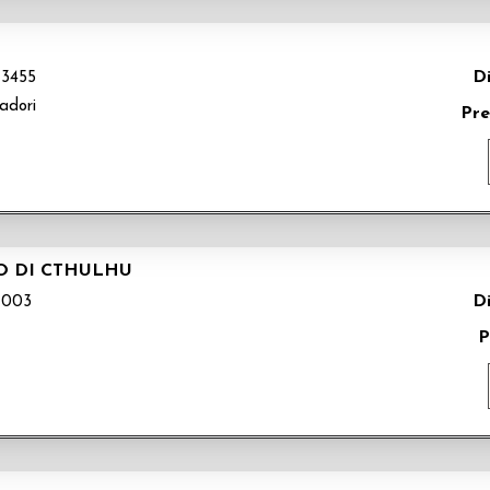
Di
3455
adori
Pre
MO DI CTHULHU
Di
003
P