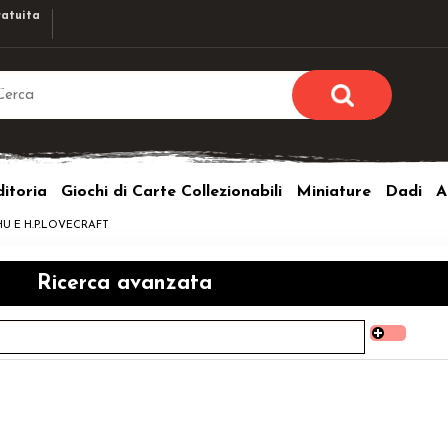
atuita
Sono già r
Per completare l'ordi
itoria
Giochi di Carte Collezionabili
Miniature
Dadi
A
utente e la passwor
pulsante 
U E H.P.LOVECRAFT
Nome u
Ricerca avanzata
Passw
Hai perso l