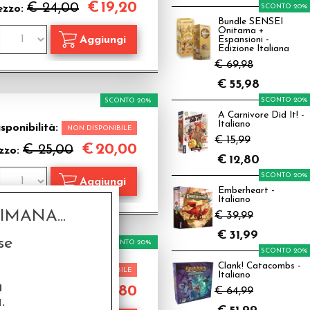
€
19,20
€ 24,00
SCONTO 20%
ezzo:
Bundle SENSEI
Onitama +
Espansioni -
Edizione Italiana
€ 69,98
€
55,98
SCONTO 20%
SCONTO 20%
A Carnivore Did It! -
Italiano
sponibilità:
NON DISPONIBILE
€ 15,99
€
20,00
€ 25,00
zzo:
€
12,80
SCONTO 20%
Emberheart -
Italiano
MANA...
€ 39,99
€
31,99
se
SCONTO 20%
SCONTO 20%
Clank! Catacombs -
sponibilità:
NON DISPONIBILE
Italiano
a
€
20,80
€ 26,00
€ 64,99
zzo:
.