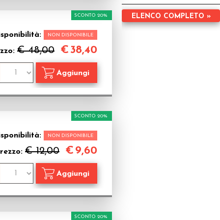
SCONTO 20%
ELENCO COMPLETO »
sponibilità:
NON DISPONIBILE
€
38,40
€ 48,00
zzo:
SCONTO 20%
sponibilità:
NON DISPONIBILE
€
9,60
€ 12,00
rezzo:
SCONTO 20%