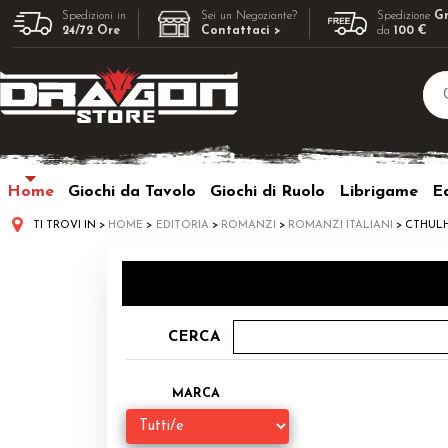
Spedizioni in
Sei un Negoziante?
Spedizione
Gr
24/72 Ore
Contattaci >
da
100 €
Home
Giochi da Tavolo
Giochi di Ruolo
Librigame
Ed
TI TROVI IN
HOME
EDITORIA
ROMANZI
ROMANZI ITALIANI
CTHULH
CERCA
MARCA