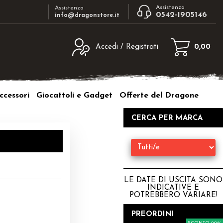
Assistenza
Assistenza
0542-1905146
info@dragonstore.it
Accedi / Registrati
0,00
egistrato
Sono un nuovo cliente
ne inserisci il nome
Se non sei ancora registrato sul nostro
ccessori
Giocattoli e Gadget
Offerte del Dragone
d e poi clicca sul
sito clicca sul pulsante "Registrati"
"Accedi"
CERCA PER MARCA
tente:
ord:
LE DATE DI USCITA SONO
INDICATIVE E
POTREBBERO VARIARE
!
a password?
PREORDINI