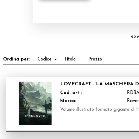
22 r
Ordina per:
LOVECRAFT - LA MASCHERA D
Cod. art.:
RDB
Marca:
Raven
Volume illustrato formato gigante di H.