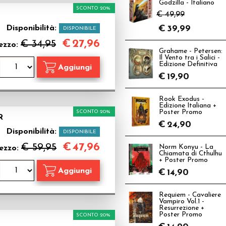
Godzilla - Italiano
SCONTO 20%
€ 49,99
Disponibilità:
€
39,99
DISPONIBILE
€
27,96
€ 34,95
ezzo:
Grahame - Petersen:
Il Vento tra i Salici -
Edizione Definitiva
€
19,90
Rook Exodus -
Edizione Italiana +
SCONTO 20%
Poster Promo
R
€
24,90
Disponibilità:
DISPONIBILE
€
47,96
€ 59,95
Norm Konyu - La
ezzo:
Chiamata di Cthulhu
+ Poster Promo
€
14,90
Requiem - Cavaliere
Vampiro Vol.1 -
Resurrezione +
Poster Promo
SCONTO 20%