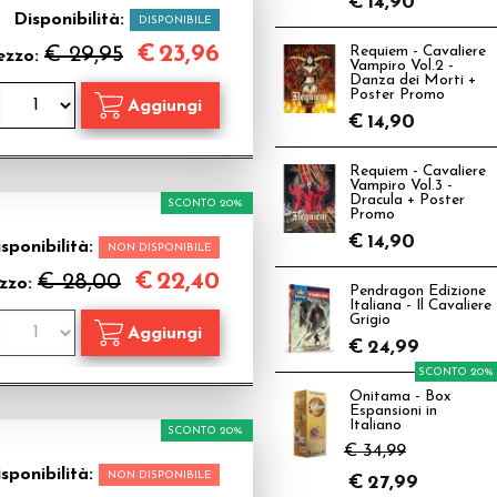
€
14,90
Disponibilità:
DISPONIBILE
€
23,96
€ 29,95
Requiem - Cavaliere
ezzo:
Vampiro Vol.2 -
Danza dei Morti +
Poster Promo
€
14,90
Requiem - Cavaliere
Vampiro Vol.3 -
Dracula + Poster
SCONTO 20%
Promo
€
14,90
sponibilità:
NON DISPONIBILE
€
22,40
€ 28,00
zzo:
Pendragon Edizione
Italiana - Il Cavaliere
Grigio
€
24,99
SCONTO 20%
Onitama - Box
Espansioni in
Italiano
SCONTO 20%
€ 34,99
sponibilità:
NON DISPONIBILE
€
27,99