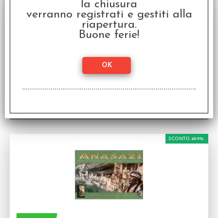
la chiusura
verranno registrati e gestiti alla
riapertura.
Buone ferie!
Armageddon
Gioco da tavolo in inglese
Disponibilità:
DISPONIBILE
SCONTO 49.9%