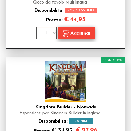
Gioco da tavolo Multilingua
Disponibilità:
NON DISPONIBILE
€
44,95
Prezzo:
SCONTO 20%
Kingdom Builder - Nomads
Espansione per Kingdom Builder in inglese
Disponibilità:
DISPONIBILE
€
27,96
€ 34,95