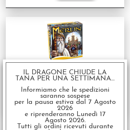
Merlin
IL DRAGONE CHIUDE LA
Gioco da tavolo in inglese
TANA PER UNA SETTIMANA...
Disponibilità:
NON DISPONIBILE
€
49,95
Informiamo che le spedizioni
Prezzo:
saranno sospese
per la pausa estiva dal 7 Agosto
2026
e riprenderanno Lunedì 17
Agosto 2026.
Tutti gli ordini ricevuti durante