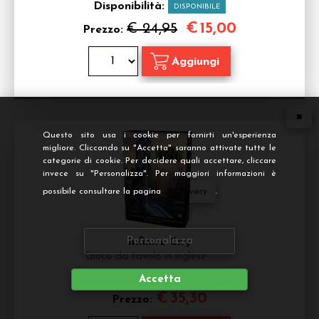
Disponibilità:
DISPONIBILE
€
15,00
€ 24,95
Prezzo:
Questo sito usa i cookie per fornirti un'esperienza
migliore. Cliccando su "Accetta" saranno attivate tutte le
categorie di cookie. Per decidere quali accettare, cliccare
invece su "Personalizza". Per maggiori informazioni è
possibile consultare la pagina
Privacy
.
Personalizza
Infinite City
Gioco da tavolo in inglese
Disponibilità:
DISPONIBILE
Accetta
€
35,30
Prezzo: