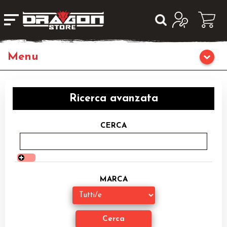
Giochi da Tavolo
Ricerca avanzata
Giochi di Ruolo
CERCA
Librigame
Editoria
MARCA
Giochi di Carte Collezionabili
Miniature