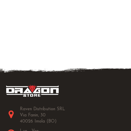
Raven Distribution SRL
Via Fanin, 30
40026 Imola (BO)