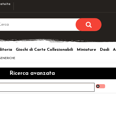
atuita
Sono già r
Per completare l'ordi
itoria
Giochi di Carte Collezionabili
Miniature
Dadi
A
utente e la passwor
pulsante 
GENERICHE
Nome u
Ricerca avanzata
Passw
Hai perso l