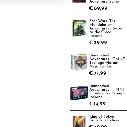
Adventure Game
€
69,99
Star Wars: The
Mandalorian
Adventures - Sworn
to the Creed -
Italiano
€
39,99
Unmatched
Adventures - TMNT
Teenage Mutant
Ninja Turtles
€
74,99
Unmatched
Adventures - TMNT
Shredder Vs Krang -
Italiano
€
14,99
King of Tokyo
Godzilla - Italiano