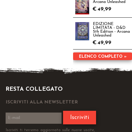
Arcana Unleashed
€
49,99
EDIZIONE
LIMITATA - D&D
5th Edition - Arcana
Unleashed
€
49,99
ELENCO COMPLETO »
RESTA COLLEGATO
ISCRIVITI ALLA NEWSLETTER
Iscriviti
Iscriviti ti terremo aggiornato sulle nuove uscite,