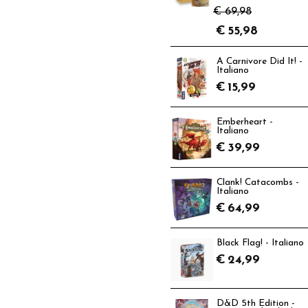
€ 69,98
€
55,98
A Carnivore Did It! -
Italiano
€
15,99
Emberheart -
Italiano
€
39,99
Clank! Catacombs -
Italiano
€
64,99
Black Flag! - Italiano
€
24,99
D&D 5th Edition -