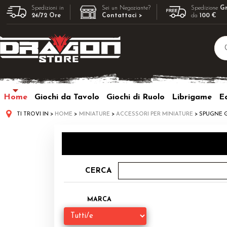
Spedizioni in
Sei un Negoziante?
Spedizione
Gr
24/72 Ore
Contattaci >
da
100 €
Home
Giochi da Tavolo
Giochi di Ruolo
Librigame
Ed
TI TROVI IN
HOME
MINIATURE
ACCESSORI PER MINIATURE
SPUGNE 
CERCA
MARCA