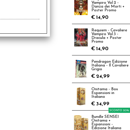
Vampiro Vol.2 -
Danza dei Morti +
Poster Promo
€
14,90
Requiem - Cavaliere
Vampiro Vol.3 -
Dracula + Poster
Promo
€
14,90
Pendragon Edizione
Italiana - Il Cavaliere
Grigio
€
24,99
Onitama - Box
Espansioni in
Italiano
€
34,99
SCONTO 20%
Bundle SENSEI
Onitama +
Espansioni -
Edizione Italiana