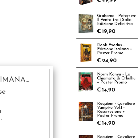
€
49,99
Grahame - Petersen:
Il Vento tra i Salici -
Edizione Definitiva
€
19,90
Rook Exodus -
Edizione Italiana +
Poster Promo
€
24,90
Norm Konyu - La
MANA...
Chiamata di Cthulhu
+ Poster Promo
€
14,90
se
Requiem - Cavaliere
Vampiro Vol.1 -
a
Resurrezione +
Poster Promo
.
€
14,90
Requiem - Cavaliere