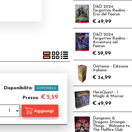
D&D 2024
Forgotten Realms -
Eroi del Faerun
€
49,99
D&D 2024
Forgotten Realms -
Avventure nel
Faerun
€
59,99
Onitama - Edizione
Italiana
€
34,99
Disponibilità:
DISPONIBILE
HeroQuest - I
€
5,59
Maghi di Morcar
Prezzo:
€
49,99
Dungeons &
Dragons Stranger
Things - Welcome to
The Hellfire Club