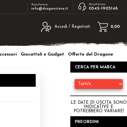
Assistenza
Assistenza
0542-1905146
info@dragonstore.it
Accedi / Registrati
0,00
egistrato
Sono un nuovo cliente
ne inserisci il nome
Se non sei ancora registrato sul nostro
ccessori
Giocattoli e Gadget
Offerte del Dragone
d e poi clicca sul
sito clicca sul pulsante "Registrati"
"Accedi"
CERCA PER MARCA
tente:
ord:
LE DATE DI USCITA SONO
INDICATIVE E
POTREBBERO VARIARE
!
a password?
PREORDINI