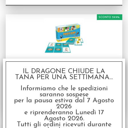
SCONTO 59.9%
AMMACCATO - Trovami - Looney Tunes
Gioco da tavolo in italiano
IL DRAGONE CHIUDE LA
TANA PER UNA SETTIMANA...
Disponibilità:
DISPONIBILE
€
10,00
€ 24,95
Prezzo:
Informiamo che le spedizioni
saranno sospese
per la pausa estiva dal 7 Agosto
2026
e riprenderanno Lunedì 17
Agosto 2026.
Tutti gli ordini ricevuti durante
SCONTO 30%