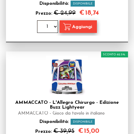
Disponibilità:
DISPONIBILE
€
18,74
€ 24,99
Prezzo:
SCONTO 62.5%
AMMACCATO - L'Allegro Chirurgo - Edizione
Buzz Lightyear
AMMACCATO - Gioco da tavolo in italiano
Disponibilità:
DISPONIBILE
€
15,00
€ 39,95
Prezzo: