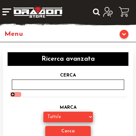
Giochi da Tavolo
Ricerca avanzata
Giochi di Ruolo
CERCA
Librigame
Editoria
MARCA
Giochi di Carte Collezionabili
Miniature