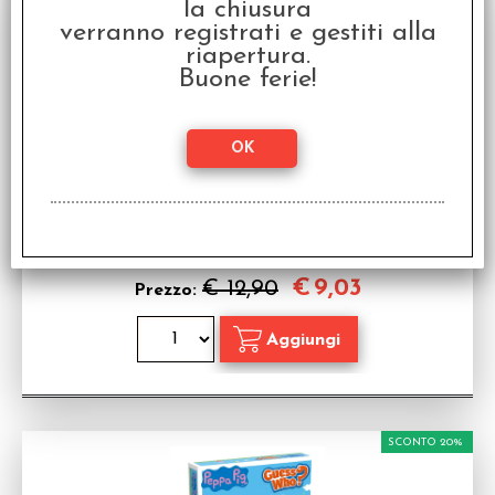
la chiusura
verranno registrati e gestiti alla
riapertura.
Buone ferie!
AMMACCATO - Dark Tales - Cenerentola
Espansione in italiano per Dark Tales - SCATOLA
AMMACCATA SUL RETRO, GIOCO
ALL'INTERNO INTEGRO
Disponibilità:
DISPONIBILE
€
9,03
€ 12,90
Prezzo:
SCONTO 20%