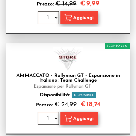
€
9,99
€ 14,99
Prezzo:
SCONTO 25%
AMMACCATO - Rallyman GT - Espansione in
Italiano: Team Challenge
Espansione per Rallyman GT
Disponibilità:
DISPONIBILE
€
18,74
€ 24,99
Prezzo: