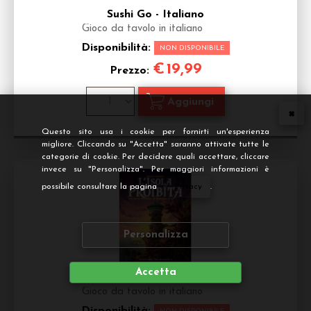
Sushi Go - Italiano
Gioco da tavolo in italiano
Disponibilità:
NON DISPONIBILE
€
19,99
Prezzo:
Questo sito usa i cookie per fornirti un'esperienza
migliore. Cliccando su "Accetta" saranno attivate tutte le
categorie di cookie. Per decidere quali accettare, cliccare
invece su "Personalizza". Per maggiori informazioni è
possibile consultare la pagina
Privacy
.
Personalizza
Accetta
L'Isola Proibita
Gioco da tavolo in italiano