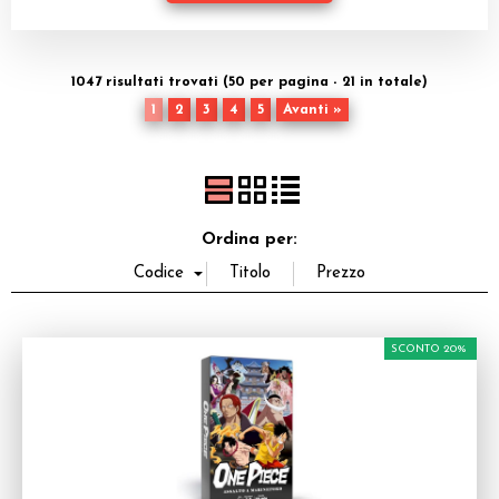
Dadi
Accessori
1047 risultati trovati (50 per pagina - 21 in totale)
1
2
3
4
5
Avanti »
Giocattoli e Gadget
Offerte del Dragone
Ordina per:
SCONTO 20%