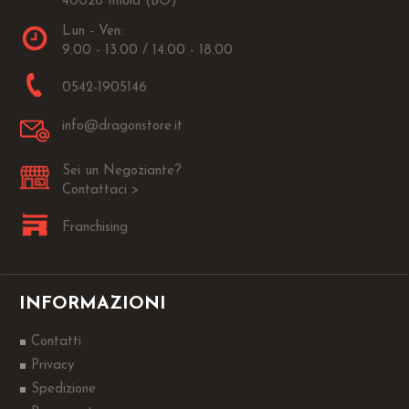
40026 Imola (BO)
Lun - Ven:
9.00 - 13.00 / 14.00 - 18.00
0542-1905146
info@dragonstore.it
Sei un Negoziante?
Contattaci >
Franchising
INFORMAZIONI
Contatti
Privacy
Spedizione