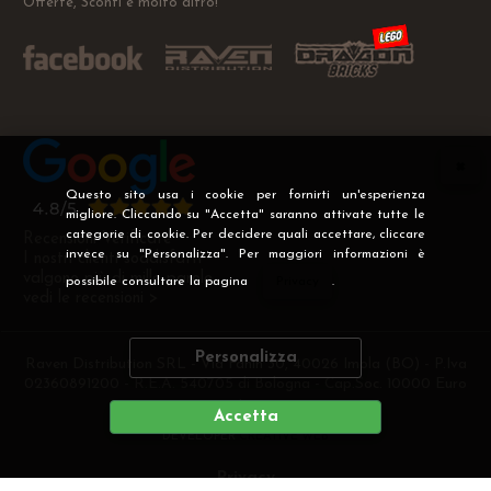
Offerte, Sconti e molto altro!
Questo sito usa i cookie per fornirti un'esperienza
migliore. Cliccando su "Accetta" saranno attivate tutte le
categorie di cookie. Per decidere quali accettare, cliccare
Recensioni Verificate
invece su "Personalizza". Per maggiori informazioni è
I nostri clienti soddisfatti
valgono più di mille parole
possibile consultare la pagina
Privacy
.
vedi le recensioni >
Personalizza
Raven Distribution SRL - Via Fanin 30, 40026 Imola (BO) - P.Iva
02360891200 - R.E.A. 540705 di Bologna - Cap.Soc. 10000 Euro
i.v
Accetta
DEVELOPER
CREATIVE WEB
Privacy