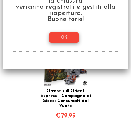
la chiusura
verranno registrati e gestiti alla
Orrore sull'Orient
Express - Il Gioco da
riapertura.
Tavolo
Buone ferie!
€
169,99
Orrore sull'Orient
Express - Campagna di
Gioco: Consumati dal
Vuoto
€
79,99