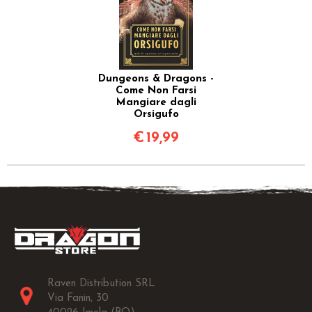
Dungeons & Dragons -
Come Non Farsi
Mangiare dagli
Orsigufo
€
19,99
Raven Distribution SRL
Via Fanin, 30