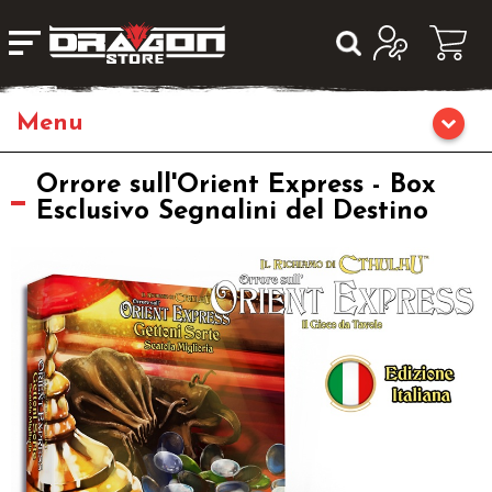
Giochi da Tavolo
Orrore sull'Orient Express - Box
Esclusivo Segnalini del Destino
Giochi di Ruolo
Librigame
Editoria
Giochi di Carte Collezionabili
Miniature