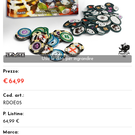
Dadi
Accessori
Giocattoli e Gadget
Offerte del Dragone
Prezzo:
€
64,99
Cod. art.:
RDOE05
P. Listino:
64,99 €
Marca: