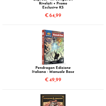
Rivelati + Promo
Esclusive KS
€
64,99
Pendragon Edizione
Italiana - Manuale Base
€
49,99