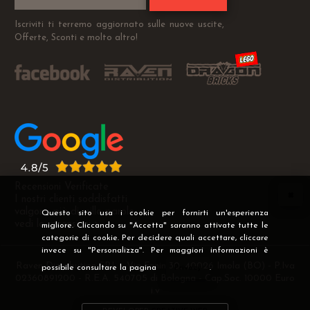
Iscriviti ti terremo aggiornato sulle nuove uscite,
Offerte, Sconti e molto altro!
Recensioni Verificate
I nostri clienti soddisfatti
valgono più di mille parole
Questo sito usa i cookie per fornirti un'esperienza
vedi le recensioni >
migliore. Cliccando su "Accetta" saranno attivate tutte le
categorie di cookie. Per decidere quali accettare, cliccare
invece su "Personalizza". Per maggiori informazioni è
Raven Distribution SRL - Via Fanin 30, 40026 Imola (BO) - P.Iva
possibile consultare la pagina
Privacy
.
02360891200 - R.E.A. 540705 di Bologna - Cap.Soc. 10000 Euro
i.v