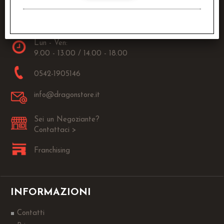
Raven Distribution SRL
Via Fanin, 30
40026 Imola (BO)
Lun - Ven:
9.00 - 13.00 / 14.00 - 18.00
0542-1905146
info@dragonstore.it
Sei un Negoziante?
Contattaci >
Franchising
INFORMAZIONI
Contatti