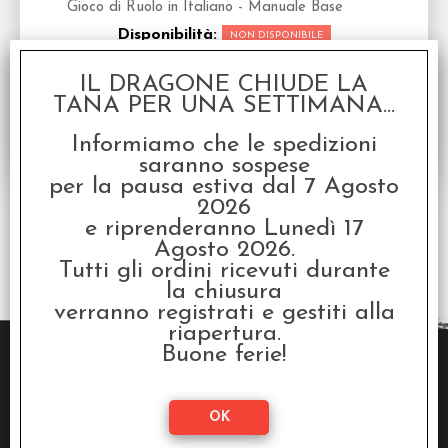
Gioco di Ruolo in Italiano - Manuale Base
Disponibilità:
NON DISPONIBILE
€
39,92
€ 49,90
Prezzo:
IL DRAGONE CHIUDE LA
TANA PER UNA SETTIMANA...
Informiamo che le spedizioni
saranno sospese
per la pausa estiva dal 7 Agosto
2026
e riprenderanno Lunedì 17
Agosto 2026.
2 risultati trovati (50 per pagina - 1 in totale)
Tutti gli ordini ricevuti durante
la chiusura
verranno registrati e gestiti alla
riapertura.
Buone ferie!