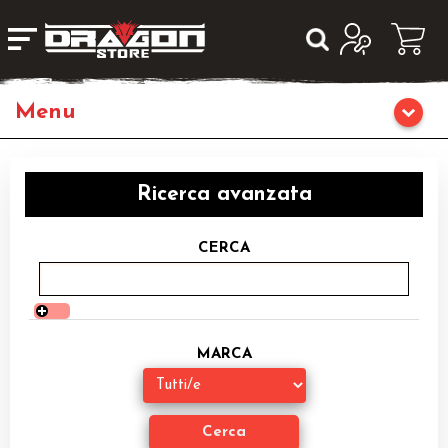
Giochi da Tavolo
Ricerca avanzata
Giochi di Ruolo
CERCA
Librigame
Editoria
MARCA
Giochi di Carte Collezionabili
Miniature