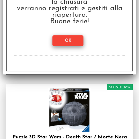
la chiusura
verranno registrati e gestiti alla
riapertura.
Puzzle 1000 pz. Star Wars - Cabina TIE Fighter
Cockpit
Buone ferie!
Puzzle serie Star Wars - 1000 Pezzi
Disponibilità:
DISPONIBILE
€
15,92
€ 19,90
Prezzo:
SCONTO 20%
Puzzle 3D Star Wars - Death Star / Morte Nera