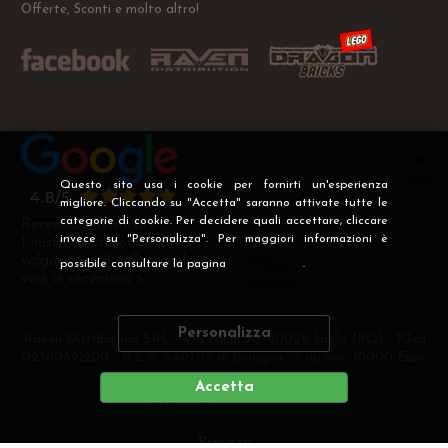
Offerte, Sconti e molto altro!
Questo sito usa i cookie per fornirti un'esperienza
migliore. Cliccando su "Accetta" saranno attivate tutte le
categorie di cookie. Per decidere quali accettare, cliccare
Recensioni Verificate
invece su "Personalizza". Per maggiori informazioni è
I nostri clienti soddisfatti
valgono più di mille parole
possibile consultare la pagina
Privacy
.
vedi le recensioni >
Personalizza
Raven Distribution SRL - Via Fanin 30, 40026 Imola (BO) - P.Iva
02360891200 - R.E.A. 540705 di Bologna - Cap.Soc. 10000 Euro
i.v
Accetta
DEVELOPER
CREATIVE WEB
Privacy