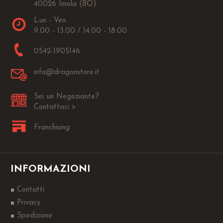
40026 Imola (BO)
Lun - Ven:
9.00 - 13.00 / 14.00 - 18.00
0542-1905146
info@dragonstore.it
Sei un Negoziante?
Contattaci >
Franchising
INFORMAZIONI
Contatti
Privacy
Spedizione