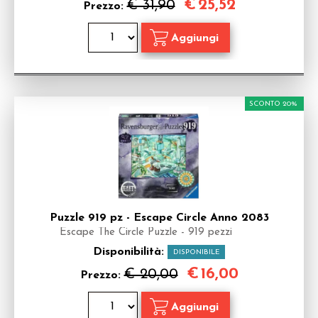
€
25,52
€ 31,90
Prezzo:
SCONTO 20%
Puzzle 919 pz - Escape Circle Anno 2083
Escape The Circle Puzzle - 919 pezzi
Disponibilità:
DISPONIBILE
€
16,00
€ 20,00
Prezzo: