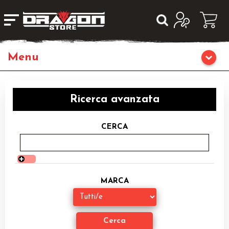
Giochi da Tavolo
Ricerca avanzata
Giochi di Ruolo
CERCA
Librigame
Editoria
MARCA
Giochi di Carte Collezionabili
Miniature