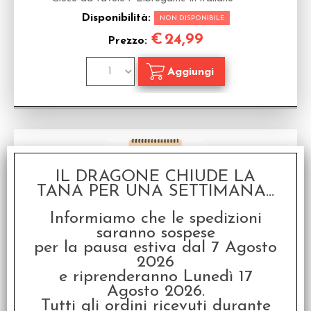
Disponibilità:
NON DISPONIBILE
€
24,99
Prezzo:
IL DRAGONE CHIUDE LA
TANA PER UNA SETTIMANA...
Informiamo che le spedizioni
saranno sospese
per la pausa estiva dal 7 Agosto
SherBlock Holmes - Spettro di Londra
2026
Librogame - Terzo Block serie Liblock
e riprenderanno Lunedì 17
Disponibilità:
NON DISPONIBILE
Agosto 2026.
€
9,90
Tutti gli ordini ricevuti durante
Prezzo: