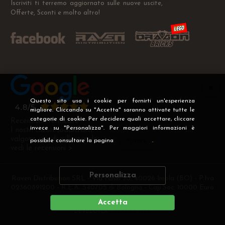
Iscriviti ti terremo aggiornato sulle nuove uscite,
Offerte, Sconti e molto altro!
Questo sito usa i cookie per fornirti un'esperienza
migliore. Cliccando su "Accetta" saranno attivate tutte le
categorie di cookie. Per decidere quali accettare, cliccare
Recensioni Verificate
invece su "Personalizza". Per maggiori informazioni è
I nostri clienti soddisfatti
valgono più di mille parole
possibile consultare la pagina
Privacy
.
vedi le recensioni >
Personalizza
Raven Distribution SRL - Via Fanin 30, 40026 Imola (BO) - P.Iva
02360891200 - R.E.A. 540705 di Bologna - Cap.Soc. 10000 Euro
i.v
Accetta
DEVELOPER
CREATIVE WEB