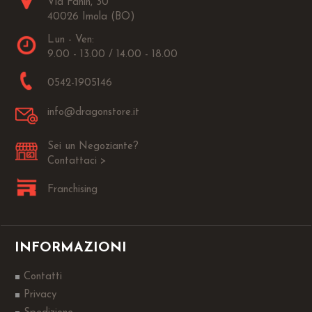
Via Fanin, 30
40026 Imola (BO)
Lun - Ven:
9.00 - 13.00 / 14.00 - 18.00
0542-1905146
info@dragonstore.it
Sei un Negoziante?
Contattaci >
Franchising
INFORMAZIONI
Contatti
Privacy