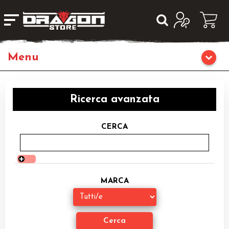
Giochi da Tavolo
Ricerca avanzata
Giochi di Ruolo
CERCA
Librigame
Editoria
MARCA
Giochi di Carte Collezionabili
Miniature