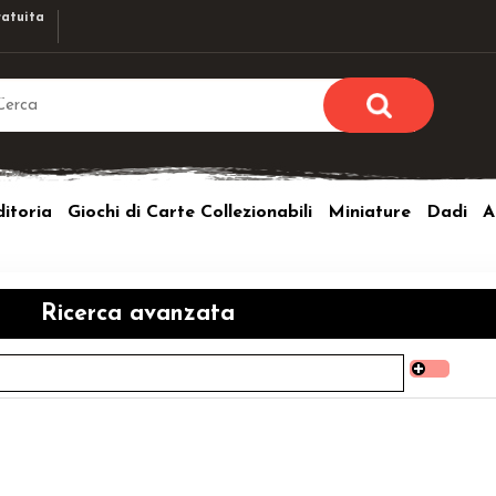
atuita
Sono già r
Per completare l'ordi
itoria
Giochi di Carte Collezionabili
Miniature
Dadi
A
utente e la passwor
pulsante 
Nome u
Ricerca avanzata
Passw
Hai perso l