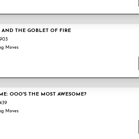
 AND THE GOBLET OF FIRE
903
ng Moves
IME: OOO'S THE MOST AWESOME?
439
ng Moves