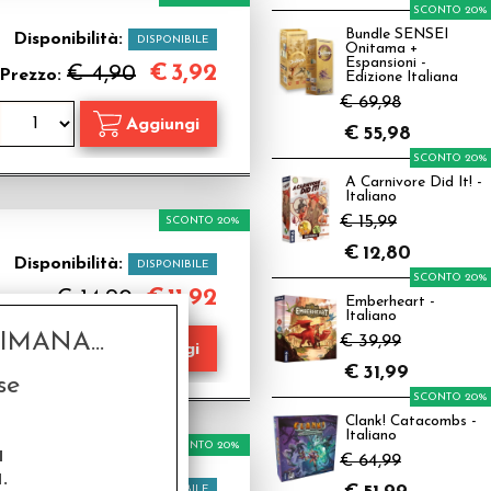
SCONTO 20%
Bundle SENSEI
Disponibilità:
DISPONIBILE
Onitama +
Espansioni -
€
3,92
€ 4,90
Prezzo:
Edizione Italiana
€ 69,98
€
55,98
SCONTO 20%
A Carnivore Did It! -
Italiano
€ 15,99
SCONTO 20%
€
12,80
Disponibilità:
DISPONIBILE
SCONTO 20%
€
11,92
€ 14,90
rezzo:
Emberheart -
Italiano
MANA...
€ 39,99
€
31,99
se
SCONTO 20%
Clank! Catacombs -
Italiano
SCONTO 20%
a
€ 64,99
.
Disponibilità:
DISPONIBILE