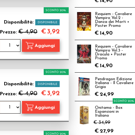
€
14,90
SCONTO 20%
Requiem - Cavaliere
Vampiro Vol.2 -
Disponibilità:
Danza dei Morti +
DISPONIBILE
Poster Promo
€
3,92
€ 4,90
Prezzo:
€
14,90
Requiem - Cavaliere
Vampiro Vol.3 -
Dracula + Poster
Promo
€
14,90
SCONTO 20%
Pendragon Edizione
Italiana - Il Cavaliere
Disponibilità:
DISPONIBILE
Grigio
€
3,92
€ 4,90
Prezzo:
€
24,99
SCONTO 20%
Onitama - Box
Espansioni in
Italiano
€ 34,99
€
27,99
SCONTO 20%