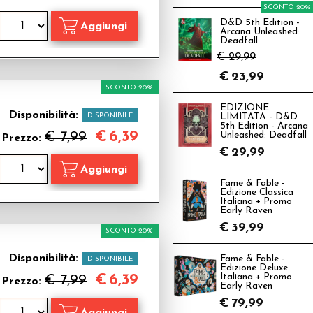
SCONTO 20%
D&D 5th Edition -
Arcana Unleashed:
Deadfall
€ 29,99
€
23,99
SCONTO 20%
EDIZIONE
Disponibilità:
DISPONIBILE
LIMITATA - D&D
5th Edition - Arcana
€
6,39
€ 7,99
Unleashed: Deadfall
Prezzo:
€
29,99
Fame & Fable -
Edizione Classica
Italiana + Promo
Early Raven
€
39,99
SCONTO 20%
Disponibilità:
Fame & Fable -
DISPONIBILE
Edizione Deluxe
€
6,39
Italiana + Promo
€ 7,99
Prezzo:
Early Raven
€
79,99