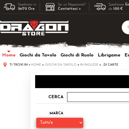
Spedizioni in
Sei un Negoziante?
Spedizione
Gr
24/72 Ore
Contattaci >
da
100 €
Home
Giochi da Tavolo
Giochi di Ruolo
Librigame
Ed
TI TROVI IN
HOME
GIOCHI DA TAVOLO
IN INGLESE
...DI CARTE
CERCA
MARCA