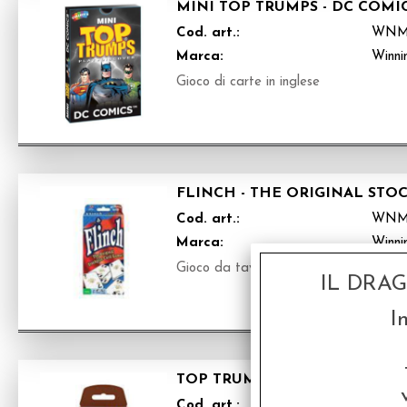
MINI TOP TRUMPS - DC COMI
Cod. art.:
WNM
Marca:
Winni
Gioco di carte in inglese
FLINCH - THE ORIGINAL STO
Cod. art.:
WNM
Marca:
Winni
Gioco da tavolo in inglese
IL DRA
I
TOP TRUMPS - FARM ANIMALS
Cod. art.:
WM6