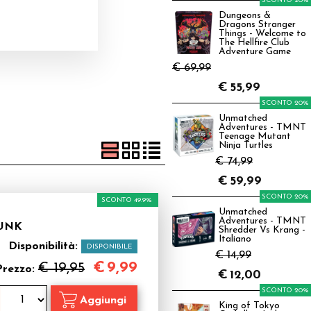
SCONTO 20%
Dungeons &
Dragons Stranger
Things - Welcome to
The Hellfire Club
Adventure Game
€ 69,99
€
55,99
SCONTO 20%
Unmatched
Adventures - TMNT
Teenage Mutant
Ninja Turtles
€ 74,99
€
59,99
SCONTO 20%
SCONTO 49.9%
Unmatched
Adventures - TMNT
FUNK
Shredder Vs Krang -
Italiano
Disponibilità:
DISPONIBILE
€ 14,99
€
9,99
€ 19,95
Prezzo:
€
12,00
SCONTO 20%
King of Tokyo