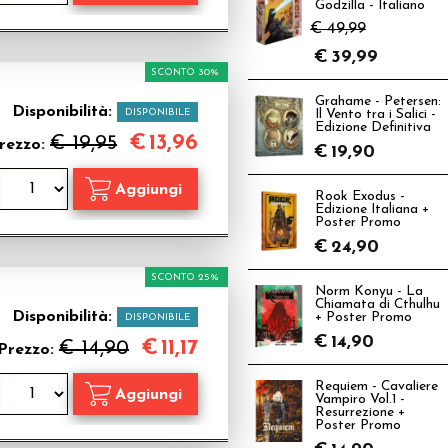
Godzilla - Italiano
€ 49,99
€
39,99
SCONTO 30%
Grahame - Petersen:
Disponibilità:
DISPONIBILE
Il Vento tra i Salici -
Edizione Definitiva
€
13,96
€ 19,95
rezzo:
€
19,90
Rook Exodus -
Edizione Italiana +
Poster Promo
€
24,90
SCONTO 25%
Norm Konyu - La
Chiamata di Cthulhu
Disponibilità:
+ Poster Promo
DISPONIBILE
€
14,90
€
11,17
€ 14,90
Prezzo:
Requiem - Cavaliere
Vampiro Vol.1 -
Resurrezione +
Poster Promo