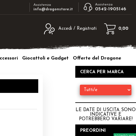
Assistenza
Assistenza
0542-1905146
info@dragonstore.it
Accedi / Registrati
0,00
egistrato
Sono un nuovo cliente
ne inserisci il nome
Se non sei ancora registrato sul nostro
ccessori
Giocattoli e Gadget
Offerte del Dragone
d e poi clicca sul
sito clicca sul pulsante "Registrati"
"Accedi"
CERCA PER MARCA
tente:
ord:
LE DATE DI USCITA SONO
INDICATIVE E
POTREBBERO VARIARE
!
a password?
PREORDINI