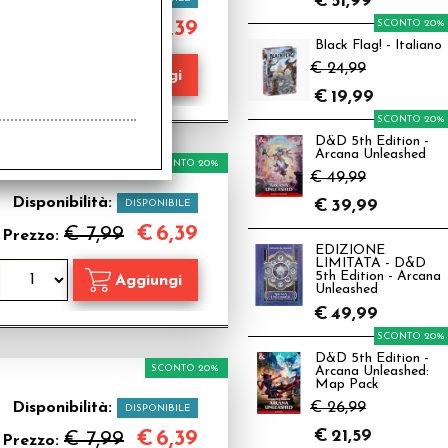
€
51,99
€
6,39
SCONTO 20%
€ 7,99
Prezzo:
Black Flag! - Italiano
€ 24,99
€
19,99
SCONTO 20%
D&D 5th Edition -
Arcana Unleashed
SCONTO 20%
€ 49,99
Disponibilità:
€
39,99
DISPONIBILE
€
6,39
€ 7,99
Prezzo:
EDIZIONE
LIMITATA - D&D
5th Edition - Arcana
Unleashed
€
49,99
SCONTO 20%
D&D 5th Edition -
SCONTO 20%
Arcana Unleashed:
Map Pack
Disponibilità:
€ 26,99
DISPONIBILE
€
21,59
€
6,39
€ 7,99
Prezzo: