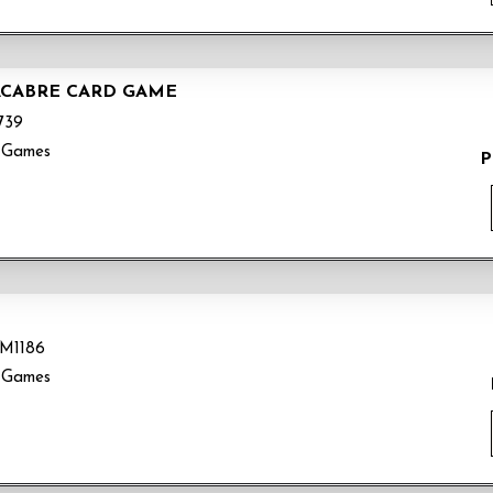
ACABRE CARD GAME
739
 Games
P
M1186
 Games