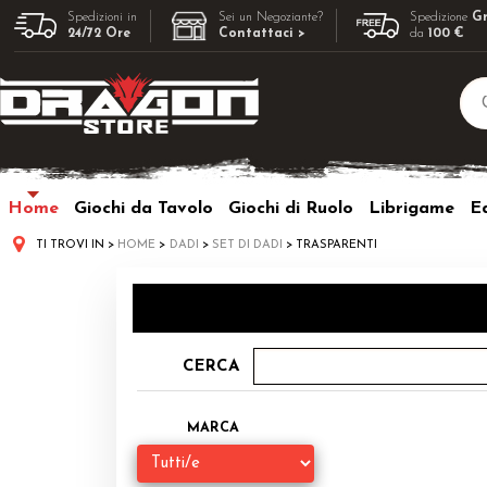
Spedizioni in
Sei un Negoziante?
Spedizione
Gr
24/72 Ore
Contattaci >
da
100 €
Home
Giochi da Tavolo
Giochi di Ruolo
Librigame
Ed
TI TROVI IN
HOME
DADI
SET DI DADI
TRASPARENTI
CERCA
MARCA