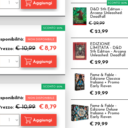
SCONTO 20%
D&D 5th Edition -
Arcana Unleashed:
Deadfall
€ 29,99
SCONTO 20%
€
23,99
sponibilità:
NON DISPONIBILE
EDIZIONE
€
8,79
€ 10,99
LIMITATA - D&D
Prezzo:
5th Edition - Arcana
Unleashed: Deadfall
€
29,99
Fame & Fable -
Edizione Classica
Italiana + Promo
Early Raven
SCONTO 20%
€
39,99
sponibilità:
NON DISPONIBILE
€
8,79
€ 10,99
Fame & Fable -
Prezzo:
Edizione Deluxe
Italiana + Promo
Early Raven
€
79,99