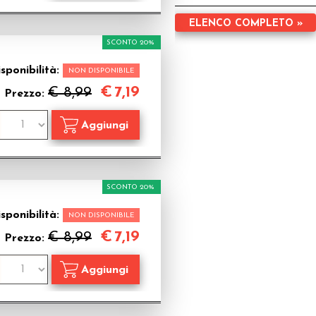
ELENCO COMPLETO »
SCONTO 20%
sponibilità:
NON DISPONIBILE
€
7,19
€ 8,99
Prezzo:
SCONTO 20%
sponibilità:
NON DISPONIBILE
€
7,19
€ 8,99
Prezzo: