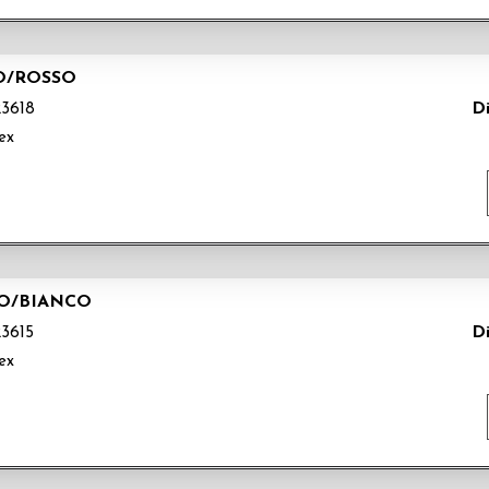
MO/ROSSO
Di
3618
ex
NO/BIANCO
Di
3615
ex