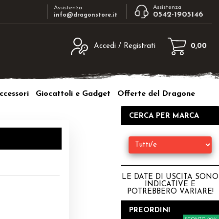
Assistenza
Assistenza
0542-1905146
info@dragonstore.it
Accedi / Registrati
0,00
egistrato
Sono un nuovo cliente
ne inserisci il nome
Se non sei ancora registrato sul nostro
ccessori
Giocattoli e Gadget
Offerte del Dragone
d e poi clicca sul
sito clicca sul pulsante "Registrati"
"Accedi"
CERCA PER MARCA
tente:
ord:
LE DATE DI USCITA SONO
INDICATIVE E
POTREBBERO VARIARE
!
a password?
PREORDINI