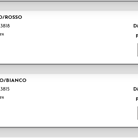
MO/ROSSO
Di
3818
ex
NO/BIANCO
Di
3815
ex