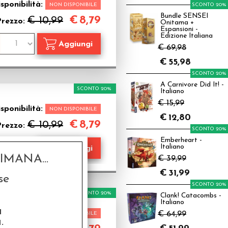
sponibilità:
NON DISPONIBILE
SCONTO 20%
Bundle SENSEI
€
8,79
€ 10,99
Prezzo:
Onitama +
Espansioni -
Edizione Italiana
€ 69,98
€
55,98
SCONTO 20%
A Carnivore Did It! -
SCONTO 20%
Italiano
€ 15,99
sponibilità:
NON DISPONIBILE
€
12,80
€
8,79
€ 10,99
Prezzo:
SCONTO 20%
Emberheart -
Italiano
MANA...
€ 39,99
€
31,99
se
SCONTO 20%
SCONTO 20%
Clank! Catacombs -
Italiano
a
sponibilità:
€ 64,99
NON DISPONIBILE
.