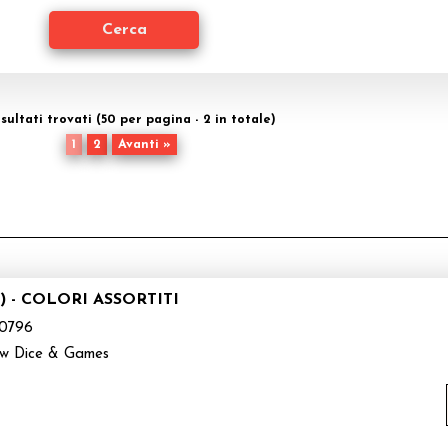
isultati trovati (50 per pagina - 2 in totale)
1
2
Avanti »
) - COLORI ASSORTITI
0796
ow Dice & Games