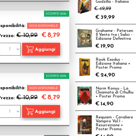
Godzilla - Italiano
€ 49,99
SCONTO 20%
€
39,99
sponibilità:
NON DISPONIBILE
Grahame - Petersen:
€
8,79
€ 10,99
Il Vento tra i Salici -
Prezzo:
Edizione Definitiva
€
19,90
Rook Exodus -
Edizione Italiana +
Poster Promo
€
24,90
SCONTO 20%
sponibilità:
NON DISPONIBILE
Norm Konyu - La
Chiamata di Cthulhu
€
8,79
€ 10,99
+ Poster Promo
Prezzo:
€
14,90
Requiem - Cavaliere
Vampiro Vol.1 -
Resurrezione +
Poster Promo