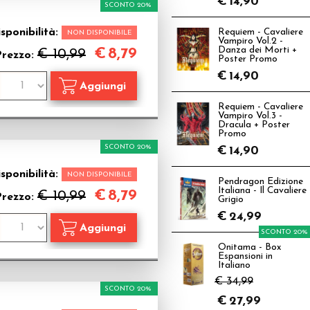
€
14,90
SCONTO 20%
sponibilità:
Requiem - Cavaliere
NON DISPONIBILE
Vampiro Vol.2 -
Danza dei Morti +
€
8,79
€ 10,99
Prezzo:
Poster Promo
€
14,90
Requiem - Cavaliere
Vampiro Vol.3 -
Dracula + Poster
Promo
SCONTO 20%
€
14,90
sponibilità:
NON DISPONIBILE
Pendragon Edizione
Italiana - Il Cavaliere
€
8,79
€ 10,99
Prezzo:
Grigio
€
24,99
SCONTO 20%
Onitama - Box
Espansioni in
Italiano
€ 34,99
SCONTO 20%
€
27,99