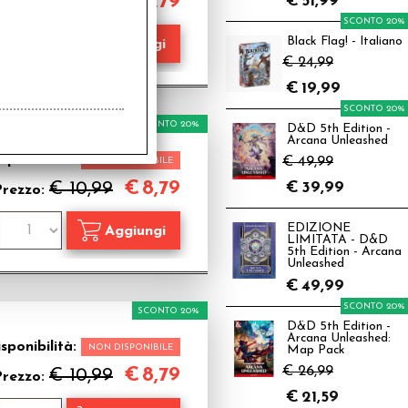
€
8,79
€ 10,99
€
51,99
Prezzo:
SCONTO 20%
Black Flag! - Italiano
€ 24,99
€
19,99
SCONTO 20%
SCONTO 20%
D&D 5th Edition -
Arcana Unleashed
sponibilità:
€ 49,99
NON DISPONIBILE
€
8,79
€ 10,99
€
39,99
Prezzo:
EDIZIONE
LIMITATA - D&D
5th Edition - Arcana
Unleashed
€
49,99
SCONTO 20%
SCONTO 20%
D&D 5th Edition -
Arcana Unleashed:
sponibilità:
NON DISPONIBILE
Map Pack
€ 26,99
€
8,79
€ 10,99
Prezzo:
€
21,59