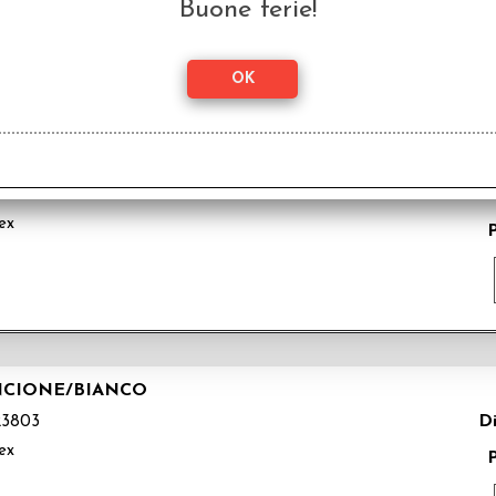
Buone ferie!
SO/BIANCO
Di
3804
ex
ANCIONE/BIANCO
Di
3803
ex