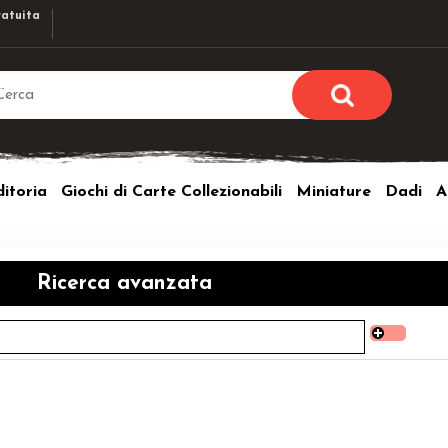
atuita
Sono già r
Per completare l'ordi
itoria
Giochi di Carte Collezionabili
Miniature
Dadi
A
utente e la passwor
pulsante 
Nome u
Ricerca avanzata
Passw
Hai perso l