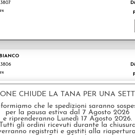
Di
3807
ex
/BIANCO
Di
3806
ex
GONE CHIUDE LA TANA PER UNA SETTI
nformiamo che le spedizioni saranno sospe
per la pausa estiva dal 7 Agosto 2026
e riprenderanno Lunedì 17 Agosto 2026.
RDE/BIANCO
Tutti gli ordini ricevuti durante la chiusur
Di
3805
verranno registrati e gestiti alla riapertura
ex