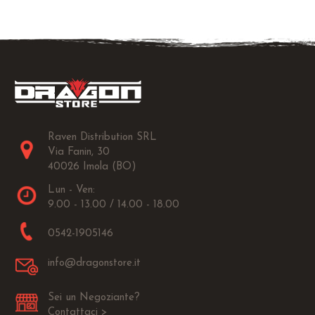
Raven Distribution SRL
Via Fanin, 30
40026 Imola (BO)
Lun - Ven:
9.00 - 13.00 / 14.00 - 18.00
0542-1905146
info@dragonstore.it
Sei un Negoziante?
Contattaci >