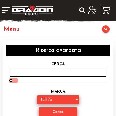
Giochi da Tavolo
Ricerca avanzata
Giochi di Ruolo
CERCA
Librigame
Fumetti & Romanzi
MARCA
Giochi di Carte Collezionabili
Miniature