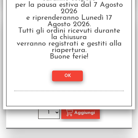
per la pausa estiva dal 7 Agosto
2026
e riprenderanno Lunedì 17
SCONTO 20%
Agosto 2026.
Tutti gli ordini ricevuti durante
la chiusura
verranno registrati e gestiti alla
riapertura.
Buone ferie!
The Witcher - Signori e Feudi
Accessorio per The Witcher Gioco di Ruolo in
Italiano
Disponibilità:
DISPONIBILE
€
19,92
€ 24,90
Prezzo: