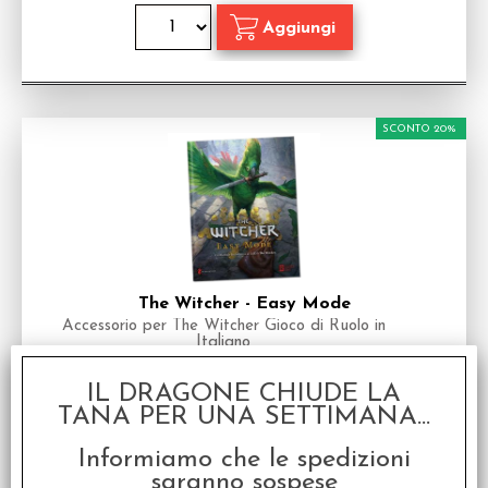
SCONTO 20%
The Witcher - Easy Mode
Accessorio per The Witcher Gioco di Ruolo in
Italiano
Disponibilità:
NON DISPONIBILE
IL DRAGONE CHIUDE LA
€
3,92
€ 4,90
Prezzo:
TANA PER UNA SETTIMANA...
Informiamo che le spedizioni
saranno sospese