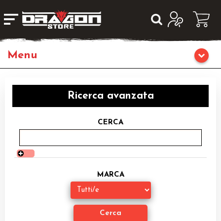
Home
Ricerca avanzata
Giochi da Tavolo
CERCA
Giochi di Ruolo
Librigame
MARCA
Editoria
Giochi di Carte Collezionabili