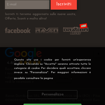
Iscriviti
Iscriviti ti terremo aggiornato sulle nuove uscite,
Offerte, Sconti e molto altro!
Questo sito usa i cookie per fornirti un'esperienza
migliore. Cliccando su "Accetta" saranno attivate tutte le
categorie di cookie. Per decidere quali accettare, cliccare
Recensioni Verificate
invece su "Personalizza". Per maggiori informazioni è
I nostri clienti soddisfatti
valgono più di mille parole
possibile consultare la pagina
Privacy
.
vedi le recensioni >
Personalizza
Raven Distribution SRL - Via Fanin 30, 40026 Imola (BO) - P.Iva
02360891200 - R.E.A. 540705 di Bologna - Cap.Soc. 10000 Euro
i.v