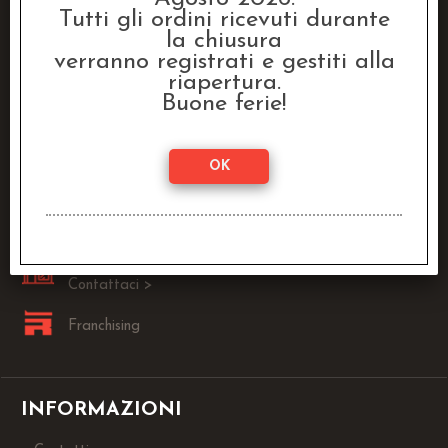
Tutti gli ordini ricevuti durante
la chiusura
Raven Distribution SRL
verranno registrati e gestiti alla
Via Fanin, 30
riapertura.
40026 Imola (BO)
Buone ferie!
Lun - Ven:
9.00 - 13.00 / 14.00 - 18.00
0542-1905146
info@dragonstore.it
Sei un Negoziante?
Contattaci >
Franchising
INFORMAZIONI