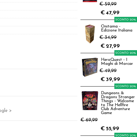
€ 59,99
€
47,99
SCONTO 20%
Onitama -
Edizione Italiana
€ 34,99
€
27,99
SCONTO 20%
HeroQuest - I
Maghi di Morcar
€ 49,99
€
39,99
SCONTO 20%
Dungeons &
Dragons Stranger
Things - Welcome
to The Hellfire
Club Adventure
ogle >
Game
€ 69,99
€
55,99
SCONTO 20%