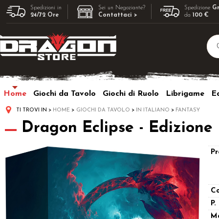
Spedizioni in
Sei un Negoziante?
Spedizione
Gr
24/72 Ore
Contattaci >
da
100 €
Home
Giochi da Tavolo
Giochi di Ruolo
Librigame
Ed
TI TROVI IN
HOME
GIOCHI DA TAVOLO
IN ITALIANO
FANTASY
Dragon Eclipse - Edizione 
Pr
Co
P.
M