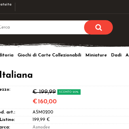
atuita
Sono già r
Per completare l'ordi
itoria
Giochi di Carte Collezionabili
Miniature
Dadi
A
utente e la passwor
pulsante 
Nome u
Italiana
Passw
ezzo:
€ 199,99
SCONTO 20%
€
160,00
d. art.:
ASM0200
Hai perso l
 Listino:
199,99 €
arca:
Asmodee