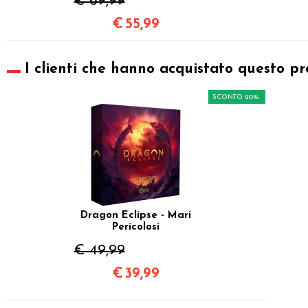
€ 69,99
€
55,99
I clienti che hanno acquistato questo pr
SCONTO 20%
Dragon Eclipse - Mari
Pericolosi
€ 49,99
€
39,99