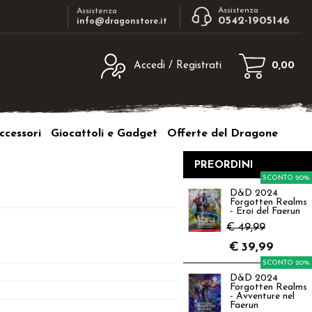
Assistenza
Assistenza
0542-1905146
info@dragonstore.it
Accedi / Registrati
0,00
egistrato
Sono un nuovo cliente
ne inserisci il nome
Se non sei ancora registrato sul nostro
ccessori
Giocattoli e Gadget
Offerte del Dragone
d e poi clicca sul
sito clicca sul pulsante "Registrati"
"Accedi"
PREORDINI
tente:
SCONTO 20%
D&D 2024
Forgotten Realms
ord:
- Eroi del Faerun
€ 49,99
€
39,99
SCONTO 20%
D&D 2024
a password?
Forgotten Realms
- Avventure nel
Faerun