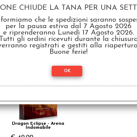
GONE CHIUDE LA TANA PER UNA SETTI
nformiamo che le spedizioni saranno sospe
per la pausa estiva dal 7 Agosto 2026
e riprenderanno Lunedì 17 Agosto 2026.
Tutti gli ordini ricevuti durante la chiusur
Dra
verranno registrati e gestiti alla riapertura
Raven King Sleeves -
Buone ferie!
Bustine Protettive
€ 4
45x68 mm (100) - Mini
Euro
€
2,80
SCONTO 20%
Dragon Eclipse - Arena
Indomabile