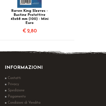
Raven King Sleeves -
Bustine Protettive
45x68 mm (100) - Mini
Euro
€
2,80
INFORMAZIONI
Contatti
Privacy
Spedizione
Pagamento
Condizioni di Vendita