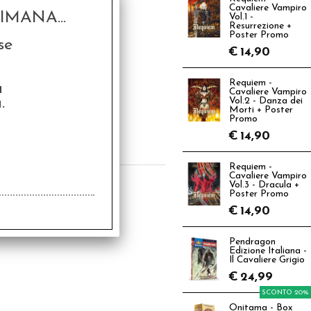
Cavaliere Vampiro
MANA...
Vol.1 -
Resurrezione +
Poster Promo
se
€
14,90
Requiem -
a
Cavaliere Vampiro
gon Eclipse - Mari
.
Vol.2 - Danza dei
Pericolosi
Morti + Poster
Promo
9,99
€
14,90
€
39,99
Requiem -
Cavaliere Vampiro
Vol.3 - Dracula +
Poster Promo
€
14,90
Pendragon
Edizione Italiana -
Il Cavaliere Grigio
€
24,99
SCONTO 20%
Onitama - Box