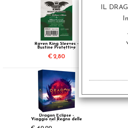
IL DRA
I
Raven King Sleeves -
Bustine Protettive
63,5x88 mm (100)
€
2,80
SCONTO 20%
Dragon Eclipse -
Viaggio nel Regno delle
Ombre