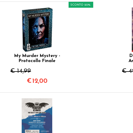
SCONTO 20%
My Murder Mystery -
D
Protocollo Finale
A
€ 14,99
€ 4
€
12,00