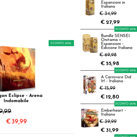
Espansioni in
Italiano
€ 34,99
€
27,99
SCONTO 20%
Bundle SENSEI
Onitama +
SCONTO 20%
Espansioni -
Edizione Italiana
€ 69,98
€
55,98
SCONTO 20%
A Carnivore Did
It! - Italiano
€ 15,99
on Eclipse - Arena
€
12,80
Indomabile
SCONTO 20%
9,99
Emberheart -
Italiano
€
39,99
€ 39,99
€
31,99