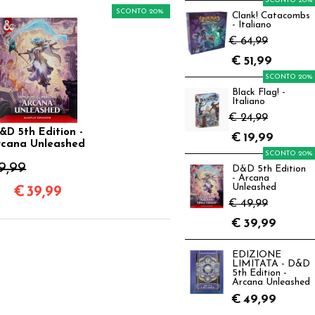
SCONTO 20%
SCONTO 20%
Clank! Catacombs
- Italiano
€ 64,99
€
51,99
SCONTO 20%
Black Flag! -
Italiano
€ 24,99
&D 5th Edition -
€
19,99
rcana Unleashed
SCONTO 20%
9,99
D&D 5th Edition
- Arcana
Unleashed
€
39,99
€ 49,99
€
39,99
EDIZIONE
LIMITATA - D&D
5th Edition -
Arcana Unleashed
€
49,99