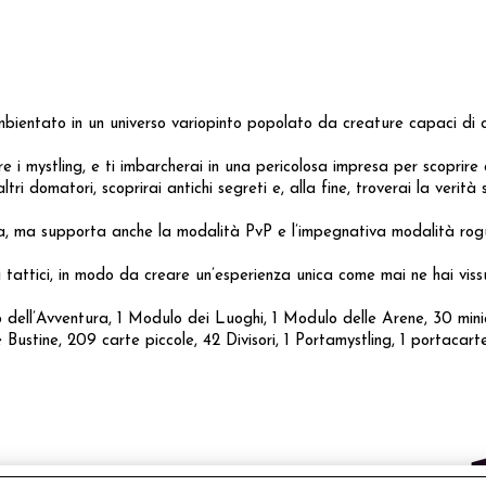
ntato in un universo variopinto popolato da creature capaci di cont
 mystling, e ti imbarcherai in una pericolosa impresa per scoprire cos
tri domatori, scoprirai antichi segreti e, alla fine, troverai la verità 
a, ma supporta anche la modalità PvP e l’impegnativa modalità rogu
 tattici, in modo da creare un’esperienza unica come mai ne hai viss
rio dell’Avventura, 1 Modulo dei Luoghi, 1 Modulo delle Arene, 30 mini
 Bustine, 209 carte piccole, 42 Divisori, 1 Portamystling, 1 porta