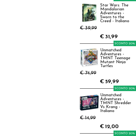
Star Wars: The
Mandalorian
Adventures -
Sworn to the
Creed - Italiano
€ 39,99
€
31,99
SCONTO 20%
Unmatched
Adventures -
TMNT Teenage
Mutant Ninja
Turtles
€ 74,99
€
59,99
SCONTO 20%
Unmatched
Adventures -
TMNT Shredder
Vs Krang -
Italiano
€ 14,99
€
12,00
SCONTO 20%