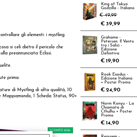
King of Tokyo
Godzilla - Italiano
€ 49,99
€
39,99
rollare gli elementi: i mystling.
Grahame -
Petersen: Il Vento
tra i Salici -
a si celi dietro il pericolo che
Edizione
sulla preannunciata Eclissi.
Definitiva
€
19,90
elite.
Rook Exodus -
ute prima.
Edizione Italiana
+ Poster Promo
€
24,90
ature di Mystling di alta qualità, 10
carte Mappamondo, 1 Scheda Status, 90+
Norm Konyu - La
Chiamata di
Cthulhu + Poster
Promo
€
14,90
SCONTO 20%
Requiem -