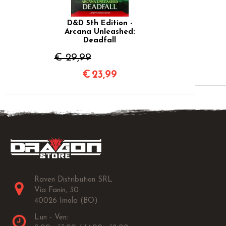
D&D 5th Edition -
Arcana Unleashed:
Deadfall
€ 29,99
€
23,99
Raven Distribution SRL
Via Fanin, 30
40026 Imola (BO)
Lun - Ven: