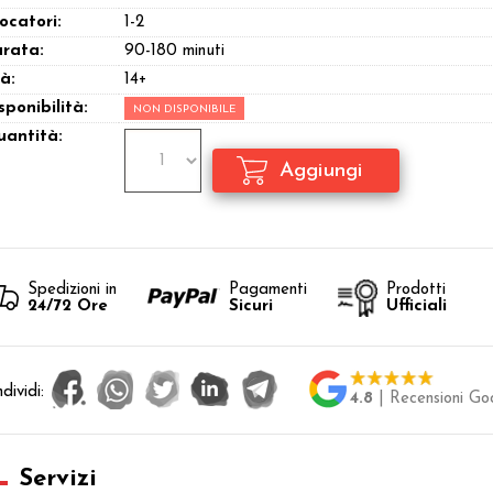
ocatori:
1-2
rata:
90-180 minuti
à:
14+
sponibilità:
NON DISPONIBILE
antità:
Spedizioni in
Pagamenti
Prodotti
24/72 Ore
Sicuri
Ufficiali
dividi:
4.8
| Recensioni Go
Servizi