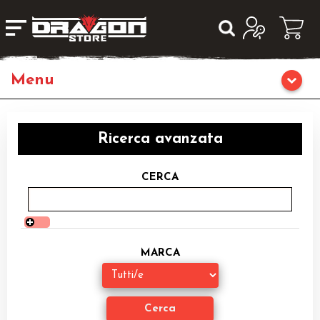
Giochi da Tavolo
Ricerca avanzata
Giochi di Ruolo
CERCA
Librigame
Editoria
MARCA
Giochi di Carte Collezionabili
Miniature