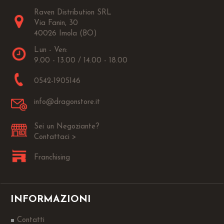
Raven Distribution SRL
Via Fanin, 30
40026 Imola (BO)
Lun - Ven:
9.00 - 13.00 / 14.00 - 18.00
0542-1905146
info@dragonstore.it
Sei un Negoziante?
Contattaci >
Franchising
INFORMAZIONI
Contatti