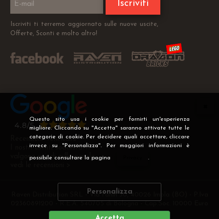
Iscriviti
Iscriviti ti terremo aggiornato sulle nuove uscite,
Offerte, Sconti e molto altro!
Questo sito usa i cookie per fornirti un'esperienza
migliore. Cliccando su "Accetta" saranno attivate tutte le
categorie di cookie. Per decidere quali accettare, cliccare
Recensioni Verificate
invece su "Personalizza". Per maggiori informazioni è
I nostri clienti soddisfatti
valgono più di mille parole
possibile consultare la pagina
Privacy
.
vedi le recensioni >
Personalizza
Raven Distribution SRL - Via Fanin 30, 40026 Imola (BO) - P.Iva
02360891200 - R.E.A. 540705 di Bologna - Cap.Soc. 10000 Euro
i.v
Accetta