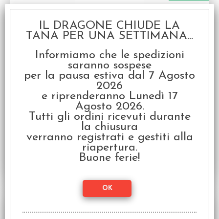
IL DRAGONE CHIUDE LA
TANA PER UNA SETTIMANA...
Informiamo che le spedizioni
saranno sospese
per la pausa estiva dal 7 Agosto
Organizer per Giochi da Tavolo - Space
Dashboard Pack Mercs
2026
Organizer da tavolo compatibile con Star Wars X-
e riprenderanno Lunedì 17
Wing (3 pezzi)
Agosto 2026.
Disponibilità:
DISPONIBILE
Tutti gli ordini ricevuti durante
la chiusura
€
35,60
€ 44,50
Prezzo:
verranno registrati e gestiti alla
riapertura.
Buone ferie!
SCONTO 20%