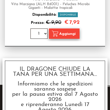
Vita Marziana (ALH 84001) - Peluches Microbi
Giganti - Malattie tropicali
Disponibilità:
DISPONIBILE
€
7,92
€ 9,90
Prezzo:
1 risultati trovati (50 per pagina - 1 in totale)
IL DRAGONE CHIUDE LA
TANA PER UNA SETTIMANA...
Informiamo che le spedizioni
saranno sospese
per la pausa estiva dal 7 Agosto
2026
e riprenderanno Lunedì 17
Agosto 2026.