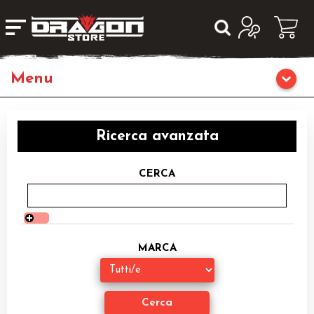
Giochi da Tavolo
Ricerca avanzata
Giochi di Ruolo
CERCA
Librigame
Fumetti & Romanzi
MARCA
Giochi di Carte Collezionabili
Miniature