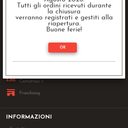
Tutti gli ordini ricevuti durante
la chiusura
Raven Distribution SRL
verranno registrati e gestiti alla
Via Fanin, 30
riapertura.
40026 Imola (BO)
Buone ferie!
Lun - Ven:
9.00 - 13.00 / 14.00 - 18.00
0542-1905146
info@dragonstore.it
Sei un Negoziante?
Contattaci >
Franchising
INFORMAZIONI