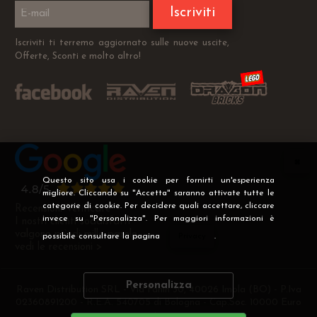
Iscriviti
Iscriviti ti terremo aggiornato sulle nuove uscite,
Offerte, Sconti e molto altro!
Questo sito usa i cookie per fornirti un'esperienza
migliore. Cliccando su "Accetta" saranno attivate tutte le
categorie di cookie. Per decidere quali accettare, cliccare
Recensioni Verificate
invece su "Personalizza". Per maggiori informazioni è
I nostri clienti soddisfatti
valgono più di mille parole
possibile consultare la pagina
Privacy
.
vedi le recensioni >
Personalizza
Raven Distribution SRL - Via Fanin 30, 40026 Imola (BO) - P.Iva
02360891200 - R.E.A. 540705 di Bologna - Cap.Soc. 10000 Euro
i.v