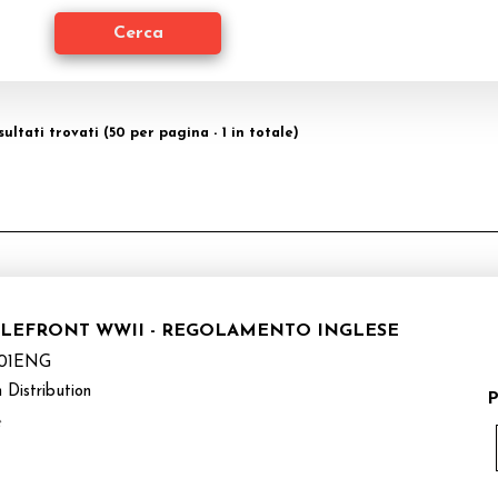
isultati trovati (50 per pagina - 1 in totale)
TTLEFRONT WWII - REGOLAMENTO INGLESE
01ENG
 Distribution
P
e