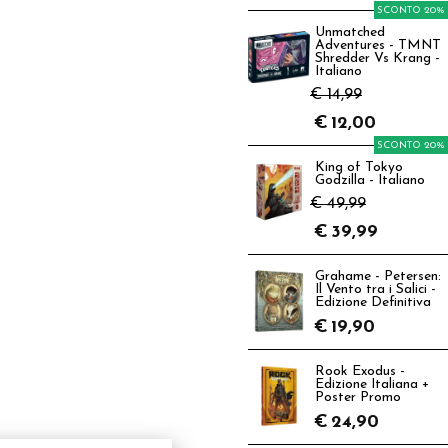
SCONTO 20%
Unmatched
Adventures - TMNT
Shredder Vs Krang -
Italiano
€ 14,99
€
12,00
SCONTO 20%
King of Tokyo
Godzilla - Italiano
€ 49,99
€
39,99
Grahame - Petersen:
Il Vento tra i Salici -
Edizione Definitiva
€
19,90
Rook Exodus -
Edizione Italiana +
Poster Promo
€
24,90