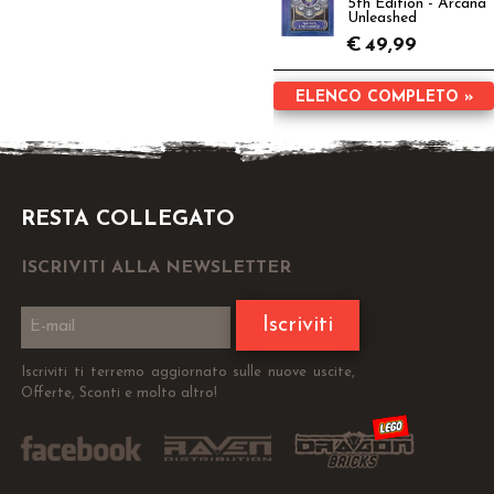
5th Edition - Arcana
Unleashed
€
49,99
ELENCO COMPLETO »
RESTA COLLEGATO
ISCRIVITI ALLA NEWSLETTER
Iscriviti
Iscriviti ti terremo aggiornato sulle nuove uscite,
Offerte, Sconti e molto altro!