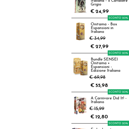
Italiana - Il Cavaliere
Grigio
€
24,99
SCONTO 20%
Onitama - Box
Espansioni in
Italiano
€ 34,99
€
27,99
SCONTO 20%
Bundle SENSEI
Onitama +
Espansioni -
Edizione Italiana
€ 69,98
€
55,98
SCONTO 20%
A Carnivore Did It! -
Italiano
€ 15,99
€
12,80
SCONTO 20%