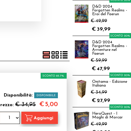
SCONTO 20%
D&D 2024
Forgotten Realms -
Eroi del Faerun
€ 49,99
€
39,99
SCONTO 20%
D&D 2024
Forgotten Realms -
Avventure nel
Faerun
€ 59,99
€
47,99
SCONTO 20%
SCONTO 85.7%
Onitama - Edizione
Italiana
€ 34,99
Disponibilità:
DISPONIBILE
€
27,99
€
5,00
€ 34,95
rezzo:
SCONTO 20%
HeroQuest - I
Maghi di Morcar
€ 49,99