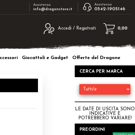
Assistenza
Assistenza
0542-1905146
info@dragonstore.it
Accedi / Registrati
0,00
egistrato
Sono un nuovo cliente
ne inserisci il nome
Se non sei ancora registrato sul nostro
ccessori
Giocattoli e Gadget
Offerte del Dragone
d e poi clicca sul
sito clicca sul pulsante "Registrati"
"Accedi"
CERCA PER MARCA
tente:
ord:
LE DATE DI USCITA SONO
INDICATIVE E
POTREBBERO VARIARE
!
a password?
PREORDINI