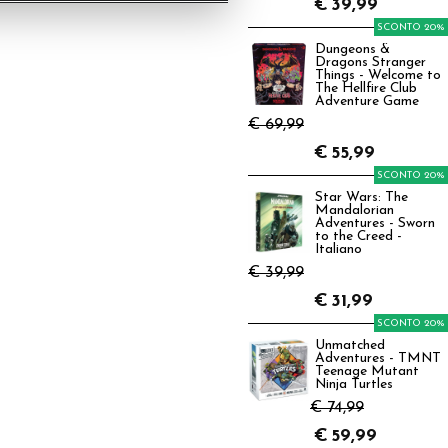
€
39,99
SCONTO 20%
Dungeons &
Dragons Stranger
Things - Welcome to
The Hellfire Club
Adventure Game
€ 69,99
€
55,99
SCONTO 20%
Star Wars: The
Mandalorian
Adventures - Sworn
to the Creed -
Italiano
€ 39,99
€
31,99
SCONTO 20%
Unmatched
Adventures - TMNT
Teenage Mutant
Ninja Turtles
€ 74,99
€
59,99