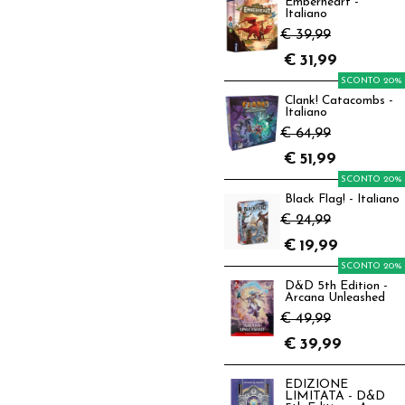
Emberheart -
Italiano
€ 39,99
€
31,99
SCONTO 20%
Clank! Catacombs -
Italiano
€ 64,99
€
51,99
SCONTO 20%
Black Flag! - Italiano
€ 24,99
€
19,99
SCONTO 20%
D&D 5th Edition -
Arcana Unleashed
€ 49,99
€
39,99
EDIZIONE
LIMITATA - D&D