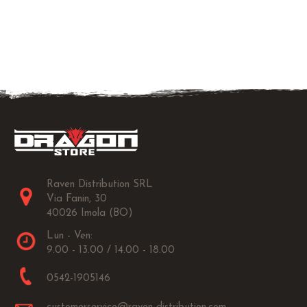
Raven Distribution SRL
Via Fanin, 30
40026 Imola (BO)
Lun - Ven:
9.00 - 13.00 / 14.00 - 18.00
0542-1905146