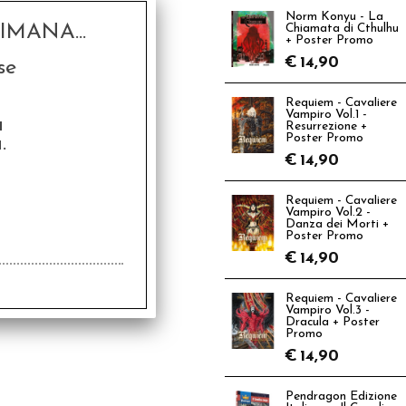
Norm Konyu - La
MANA...
Chiamata di Cthulhu
+ Poster Promo
€
14,90
se
Requiem - Cavaliere
Vampiro Vol.1 -
a
Resurrezione +
Poster Promo
.
€
14,90
Requiem - Cavaliere
Vampiro Vol.2 -
Danza dei Morti +
Poster Promo
€
14,90
Requiem - Cavaliere
Vampiro Vol.3 -
Dracula + Poster
Promo
€
14,90
Pendragon Edizione