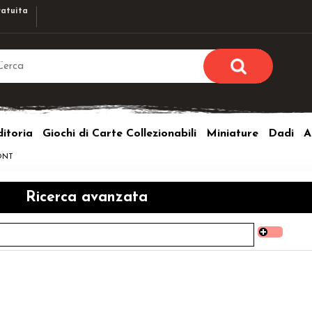
atuita
Sono già r
Per completare l'ordi
itoria
Giochi di Carte Collezionabili
Miniature
Dadi
A
utente e la passwor
pulsante 
ONT
Nome u
Ricerca avanzata
Passw
Hai perso l