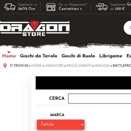
Spedizioni in
Sei un Negoziante?
Spedizione
Gr
24/72 Ore
Contattaci >
da
100 €
Home
Giochi da Tavolo
Giochi di Ruolo
Librigame
Ed
TI TROVI IN
HOME
MINIATURE
REGOLAMENTI
INGLESE
BATTLEFR
CERCA
MARCA