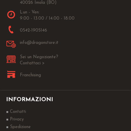
40026 Imola (BO)
Lun - Ven:
9.00 - 13.00 / 14.00 - 18.00
0542-1905146
info@dragonstore.it
Sei un Negoziante?
Contattaci >
Franchising
INFORMAZIONI
Contatti
Privacy
Spedizione