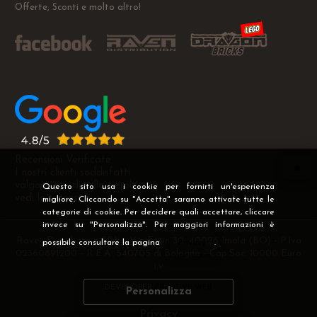
Offerte, Sconti e molto altro!
Recensioni Verificate
I nostri clienti soddisfatti
valgono più di mille parole
Questo sito usa i cookie per fornirti un'esperienza
vedi le recensioni >
migliore. Cliccando su "Accetta" saranno attivate tutte le
categorie di cookie. Per decidere quali accettare, cliccare
invece su "Personalizza". Per maggiori informazioni è
Raven Distribution SRL - Via Fanin 30, 40026 Imola (BO) - P.Iva
possibile consultare la pagina
Privacy
.
02360891200 - R.E.A. 540705 di Bologna - Cap.Soc. 10000 Euro
i.v
DEVELOPER
CREATIVE WEB
Personalizza
Privacy