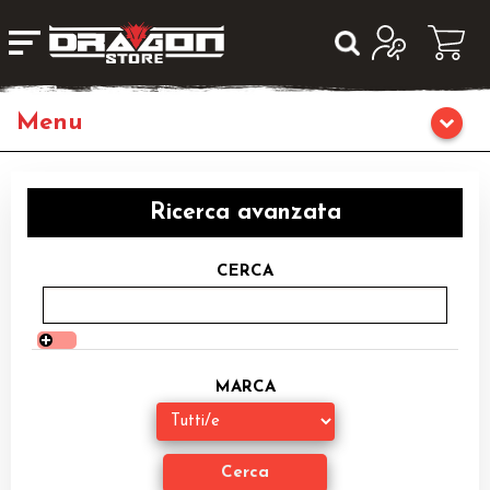
Giochi da Tavolo
Ricerca avanzata
Giochi di Ruolo
CERCA
Librigame
Editoria
MARCA
Giochi di Carte Collezionabili
Miniature