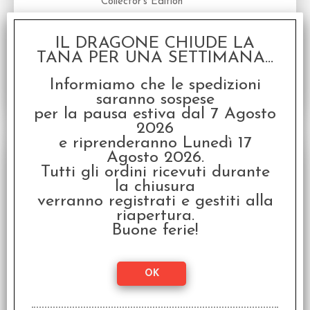
Collector's Edition
Disponibilità:
DISPONIBILE
€
16,99
IL DRAGONE CHIUDE LA
Prezzo:
TANA PER UNA SETTIMANA...
Informiamo che le spedizioni
saranno sospese
per la pausa estiva dal 7 Agosto
2026
e riprenderanno Lunedì 17
Agosto 2026.
Tutti gli ordini ricevuti durante
la chiusura
verranno registrati e gestiti alla
riapertura.
Buone ferie!
Puzzle 2000 pz. - Harry Potter Panorama
Puzzle 2000 pz. Harry Potter
Disponibilità:
DISPONIBILE
€
38,99
Prezzo: