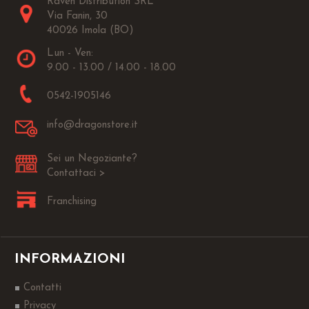
Raven Distribution SRL
Via Fanin, 30
40026 Imola (BO)
Lun - Ven:
9.00 - 13.00 / 14.00 - 18.00
0542-1905146
info@dragonstore.it
Sei un Negoziante?
Contattaci >
Franchising
INFORMAZIONI
Contatti
Privacy