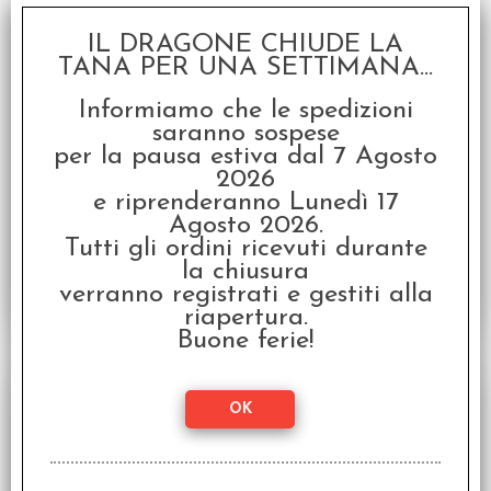
IL DRAGONE CHIUDE LA
TANA PER UNA SETTIMANA...
Informiamo che le spedizioni
Wargames Soldiers & Strategy #37
saranno sospese
Numero 37 della rivista inglese
per la pausa estiva dal 7 Agosto
2026
Disponibilità:
DISPONIBILE
e riprenderanno Lunedì 17
€
7,00
Prezzo:
Agosto 2026.
Tutti gli ordini ricevuti durante
la chiusura
verranno registrati e gestiti alla
riapertura.
Buone ferie!