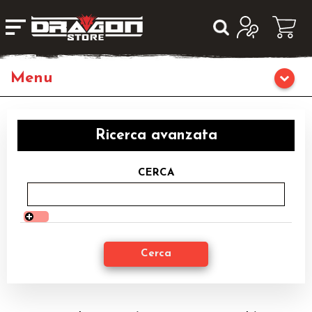
Giochi da Tavolo
Ricerca avanzata
Giochi di Ruolo
CERCA
Librigame
Editoria
Giochi di Carte Collezionabili
Miniature