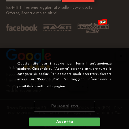
Iscriviti ti terremo aggiornato sulle nuove uscite,
Offerte, Sconti e molto altro!
Questo sito usa i cookie per fornirti un'esperienza
migliore. Cliccando su "Accetta" saranno attivate tutte le
categorie di cookie. Per decidere quali accettare, cliccare
Recensioni Verificate
invece su "Personalizza". Per maggiori informazioni è
I nostri clienti soddisfatti
valgono più di mille parole
possibile consultare la pagina
Privacy
.
vedi le recensioni >
Personalizza
Raven Distribution SRL - Via Fanin 30, 40026 Imola (BO) - P.Iva
02360891200 - R.E.A. 540705 di Bologna - Cap.Soc. 10000 Euro
i.v
Accetta
DEVELOPER
CREATIVE WEB