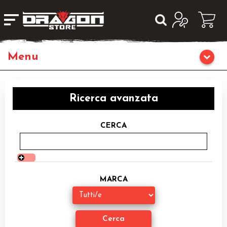
Giochi da Tavolo
Ricerca avanzata
Giochi di Ruolo
CERCA
Librigame
Editoria
MARCA
Giochi di Carte Collezionabili
Miniature