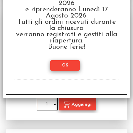
2026
e riprenderanno Lunedì 17
Agosto 2026.
Tutti gli ordini ricevuti durante
la chiusura
verranno registrati e gestiti alla
riapertura.
Buone ferie!
Lupo Solitario - Il Gioco di Ruolo - Bestiario del
Magnamund
Accessorio per Lupo Solitario Gioco di Ruolo in
italiano
Disponibilità:
DISPONIBILE
€
39,99
Prezzo: