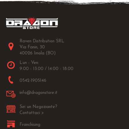
Raven Distribution SRL
Via Fanin, 30
40026 Imola (BO)
Lun - Ven:
9.00 - 13.00 / 14.00 - 18.00
0542-1905146
info@dragonstore.it
Sei un Negoziante?
Contattaci >
Franchising