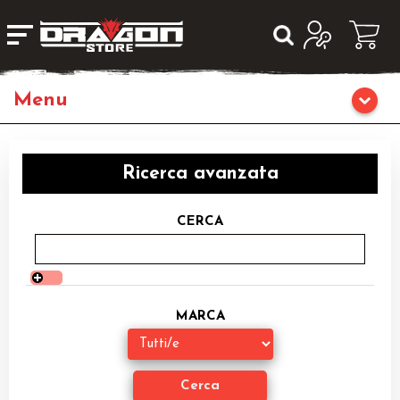
Giochi da Tavolo
Ricerca avanzata
Giochi di Ruolo
CERCA
Librigame
Editoria
MARCA
Giochi di Carte Collezionabili
Miniature