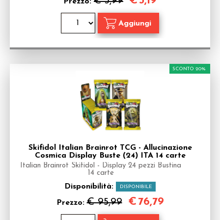
€
3,19
€ 3,99
Prezzo:
SCONTO 20%
Skifidol Italian Brainrot TCG - Allucinazione
Cosmica Display Buste (24) ITA 14 carte
Italian Brainrot Skifidol - Display 24 pezzi Bustina
14 carte
Disponibilità:
DISPONIBILE
€
76,79
€ 95,99
Prezzo: