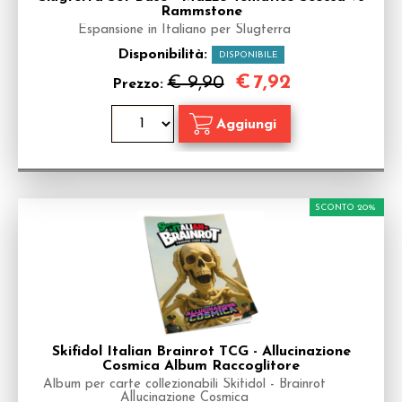
Rammstone
Espansione in Italiano per Slugterra
Disponibilità:
DISPONIBILE
€
7,92
€ 9,90
Prezzo:
SCONTO 20%
Skifidol Italian Brainrot TCG - Allucinazione
Cosmica Album Raccoglitore
Album per carte collezionabili Skifidol - Brainrot
Allucinazione Cosmica