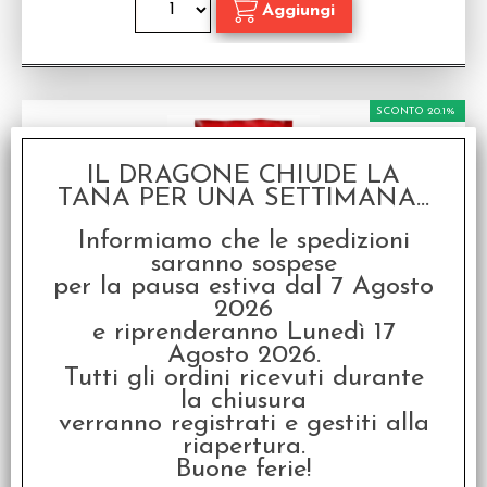
SCONTO 20.1%
IL DRAGONE CHIUDE LA
TANA PER UNA SETTIMANA...
Informiamo che le spedizioni
saranno sospese
per la pausa estiva dal 7 Agosto
Skifidol Italian Brainrot TCG - Universo
Psichedelico Busta Portachiavi 3D e Carta
2026
Promo Serie 1 (1)
e riprenderanno Lunedì 17
Italian Brainrot Skifidol TCG - Portachiavi 3D e
Agosto 2026.
carta promo
Tutti gli ordini ricevuti durante
Disponibilità:
DISPONIBILE
la chiusura
verranno registrati e gestiti alla
€
5,59
€ 6,99
Prezzo:
riapertura.
Buone ferie!