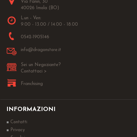
Via Fanin, 30
40026 Imola (BO)
Lun - Ven:
9.00 - 13.00 / 14.00 - 18.00
0542-1905146
info@dragonstore.it
Sei un Negoziante?
Contattaci >
Franchising
INFORMAZIONI
Contatti
Privacy