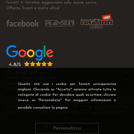
Iscriviti ti terremo aggiornato sulle nuove uscite,
Offerte, Sconti e molto altro!
Recensioni Verificate
I nostri clienti soddisfatti
valgono più di mille parole
Questo sito usa i cookie per fornirti un'esperienza
vedi le recensioni >
migliore. Cliccando su "Accetta" saranno attivate tutte le
categorie di cookie. Per decidere quali accettare, cliccare
invece su "Personalizza". Per maggiori informazioni è
Raven Distribution SRL - Via Fanin 30, 40026 Imola (BO) - P.Iva
possibile consultare la pagina
Privacy
.
02360891200 - R.E.A. 540705 di Bologna - Cap.Soc. 10000 Euro
i.v
DEVELOPER
CREATIVE WEB
Personalizza