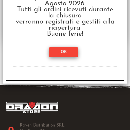
Disponibilità:
Agosto 2026.
DISPONIBILE
Tutti gli ordini ricevuti durante
€
29,99
Prezzo:
la chiusura
verranno registrati e gestiti alla
riapertura.
Buone ferie!
3 risultati trovati (50 per pagina - 1 in totale)
Raven Distribution SRL