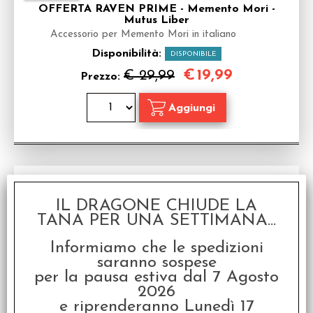
OFFERTA RAVEN PRIME - Memento Mori -
Mutus Liber
Accessorio per Memento Mori in italiano
Disponibilità:
DISPONIBILE
€
19,99
€ 29,99
Prezzo:
IL DRAGONE CHIUDE LA
TANA PER UNA SETTIMANA...
Informiamo che le spedizioni
saranno sospese
per la pausa estiva dal 7 Agosto
Memento Mori - Gioco di Ruolo
2026
Gioco di ruolo in Italiano
e riprenderanno Lunedì 17