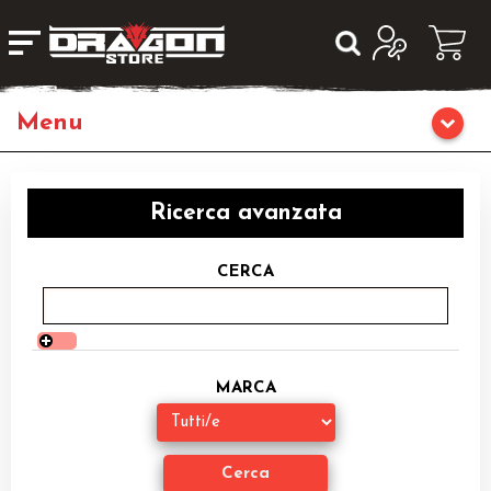
Giochi da Tavolo
Ricerca avanzata
Giochi di Ruolo
CERCA
Librigame
Fumetti & Romanzi
MARCA
Giochi di Carte Collezionabili
Miniature