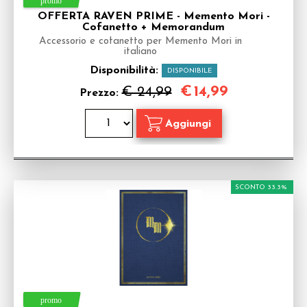
OFFERTA RAVEN PRIME - Memento Mori -
Cofanetto + Memorandum
Accessorio e cofanetto per Memento Mori in
italiano
Disponibilità:
DISPONIBILE
€
14,99
€ 24,99
Prezzo:
SCONTO 33.3%