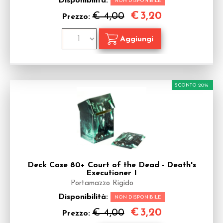
Disponibilità:
NON DISPONIBILE
€
3,20
€ 4,00
Prezzo:
SCONTO 20%
Deck Case 80+ Court of the Dead - Death's
Executioner I
Portamazzo Rigido
Disponibilità:
NON DISPONIBILE
€
3,20
€ 4,00
Prezzo: