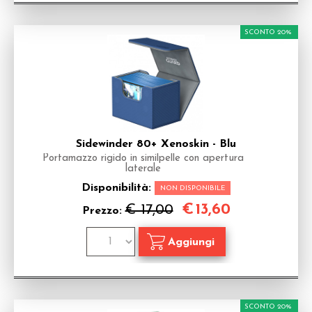
SCONTO 20%
Sidewinder 80+ Xenoskin - Blu
Portamazzo rigido in similpelle con apertura
laterale
Disponibilità:
NON DISPONIBILE
€
13,60
€ 17,00
Prezzo:
SCONTO 20%