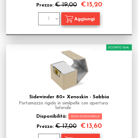
€
15,20
€ 19,00
Prezzo:
SCONTO 20%
Sidewinder 80+ Xenoskin - Sabbia
Portamazzo rigido in similpelle con apertura
laterale
Disponibilità:
NON DISPONIBILE
€
13,60
€ 17,00
Prezzo: