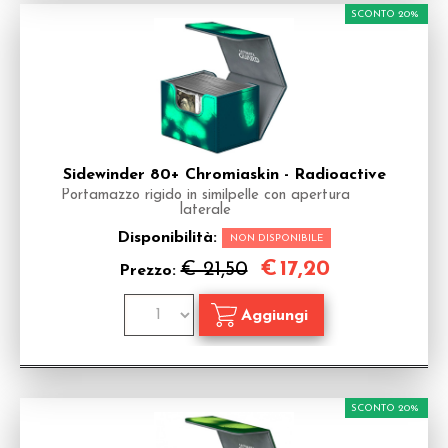
SCONTO 20%
Sidewinder 80+ Chromiaskin - Radioactive
Portamazzo rigido in similpelle con apertura
laterale
Disponibilità:
NON DISPONIBILE
€
17,20
€ 21,50
Prezzo:
SCONTO 20%