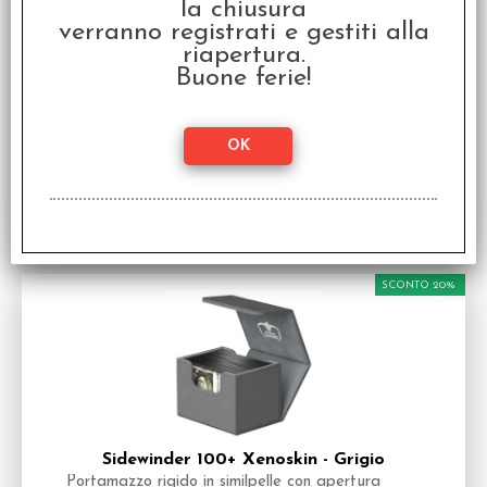
la chiusura
verranno registrati e gestiti alla
Sidewinder 100+ Xenoskin - Bianco
riapertura.
Portamazzo rigido in similpelle con apertura
laterale
Buone ferie!
Disponibilità:
NON DISPONIBILE
€
15,20
€ 19,00
Prezzo:
SCONTO 20%
Sidewinder 100+ Xenoskin - Grigio
Portamazzo rigido in similpelle con apertura