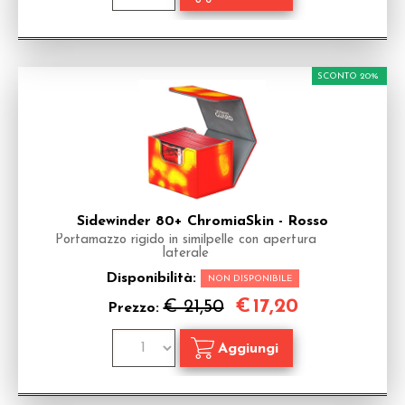
SCONTO 20%
Sidewinder 80+ ChromiaSkin - Rosso
Portamazzo rigido in similpelle con apertura
laterale
Disponibilità:
NON DISPONIBILE
€
17,20
€ 21,50
Prezzo: