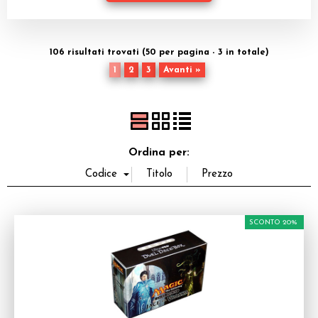
Dadi
Accessori
106 risultati trovati (50 per pagina - 3 in totale)
1
2
3
Avanti »
Giocattoli e Gadget
Offerte del Dragone
Ordina per:
SCONTO 20%