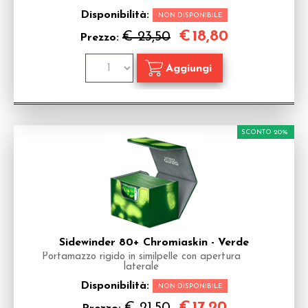
Disponibilità:
NON DISPONIBILE
€
18,80
€ 23,50
Prezzo:
SCONTO 20%
Sidewinder 80+ Chromiaskin - Verde
Portamazzo rigido in similpelle con apertura
laterale
Disponibilità:
NON DISPONIBILE
€
17,20
€ 21,50