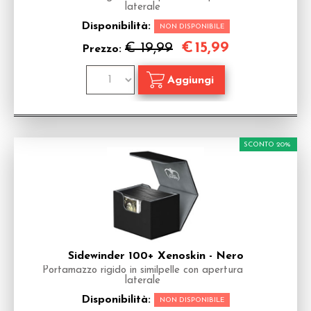
laterale
Disponibilità:
NON DISPONIBILE
€
15,99
€ 19,99
Prezzo:
SCONTO 20%
Sidewinder 100+ Xenoskin - Nero
Portamazzo rigido in similpelle con apertura
laterale
Disponibilità:
NON DISPONIBILE