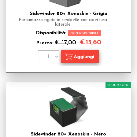
Sidewinder 80+ Xenoskin - Grigio
Portamazzo rigido in similpelle con apertura
laterale
Disponibilità:
NON DISPONIBILE
€
13,60
€ 17,00
Prezzo:
SCONTO 20%
Sidewinder 80+ Xenoskin - Nero