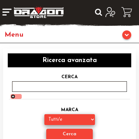
Giochi da Tavolo
Ricerca avanzata
Giochi di Ruolo
CERCA
Librigame
Editoria
MARCA
Giochi di Carte Collezionabili
Miniature