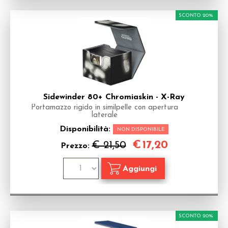
SCONTO 20%
Sidewinder 80+ Chromiaskin - X-Ray
Portamazzo rigido in similpelle con apertura
laterale
Disponibilità:
NON DISPONIBILE
€
17,20
€ 21,50
Prezzo:
SCONTO 20%