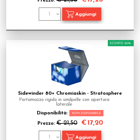
Prezzo:
SCONTO 20%
Sidewinder 80+ Chromiaskin - Stratosphere
Portamazzo rigido in similpelle con apertura
laterale
Disponibilità:
NON DISPONIBILE
€
17,20
€ 21,50
Prezzo: