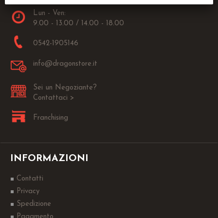
Lun - Ven:
9.00 - 13.00 / 14.00 - 18.00
0542-1905146
info@dragonstore.it
Sei un Negoziante?
Contattaci >
Franchising
INFORMAZIONI
Contatti
Privacy
Spedizione
Pagamento