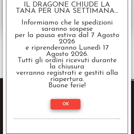
€
17,49
€ 24,99
Prezzo:
IL DRAGONE CHIUDE LA
TANA PER UNA SETTIMANA...
Informiamo che le spedizioni
saranno sospese
per la pausa estiva dal 7 Agosto
2026
e riprenderanno Lunedì 17
Agosto 2026.
2 risultati trovati (50 per pagina - 1 in totale)
Tutti gli ordini ricevuti durante
la chiusura
verranno registrati e gestiti alla
riapertura.
Buone ferie!
Raven Distribution SRL
Via Fanin, 30
40026 Imola (BO)