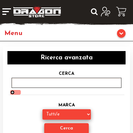
Giochi da Tavolo
Ricerca avanzata
Giochi di Ruolo
CERCA
Librigame
Editoria
MARCA
Giochi di Carte Collezionabili
Miniature