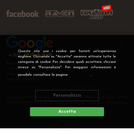
Questo sito usa i cookie per fornirti un'esperienza
migliore. Cliccando su "Accetta" saranno attivate tutte le
categorie di cookie. Per decidere quali accettare, cliccare
Recensioni Verificate
invece su "Personalizza". Per maggiori informazioni è
I nostri clienti soddisfatti
valgono più di mille parole
possibile consultare la pagina
Privacy
.
vedi le recensioni >
Personalizza
Raven Distribution SRL - Via Fanin 30, 40026 Imola (BO) - P.Iva
02360891200 - R.E.A. 540705 di Bologna - Cap.Soc. 10000 Euro
i.v
Accetta
DEVELOPER
CREATIVE WEB
Privacy
Preferenze cookie