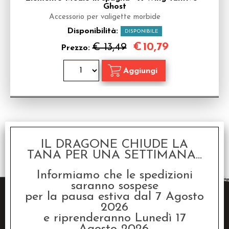
Ghost
Accessorio per valigette morbide
Disponibilità:
DISPONIBILE
€
10,79
€ 13,49
Prezzo:
1 risultati trovati (50 per pagina - 1 in totale)
IL DRAGONE CHIUDE LA
TANA PER UNA SETTIMANA...
Informiamo che le spedizioni
saranno sospese
per la pausa estiva dal 7 Agosto
2026
e riprenderanno Lunedì 17