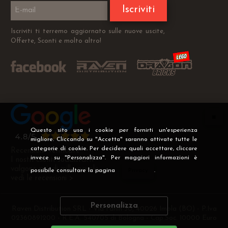
Iscriviti
Iscriviti ti terremo aggiornato sulle nuove uscite,
Offerte, Sconti e molto altro!
Questo sito usa i cookie per fornirti un'esperienza
migliore. Cliccando su "Accetta" saranno attivate tutte le
categorie di cookie. Per decidere quali accettare, cliccare
Recensioni Verificate
invece su "Personalizza". Per maggiori informazioni è
I nostri clienti soddisfatti
valgono più di mille parole
possibile consultare la pagina
Privacy
.
vedi le recensioni >
Personalizza
Raven Distribution SRL - Via Fanin 30, 40026 Imola (BO) - P.Iva
02360891200 - R.E.A. 540705 di Bologna - Cap.Soc. 10000 Euro
i.v