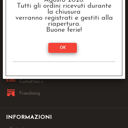
Agosto 2026.
Tutti gli ordini ricevuti durante
la chiusura
Raven Distribution SRL
verranno registrati e gestiti alla
Via Fanin, 30
riapertura.
40026 Imola (BO)
Buone ferie!
Lun - Ven:
9.00 - 13.00 / 14.00 - 18.00
0542-1905146
info@dragonstore.it
Sei un Negoziante?
Contattaci >
Franchising
INFORMAZIONI