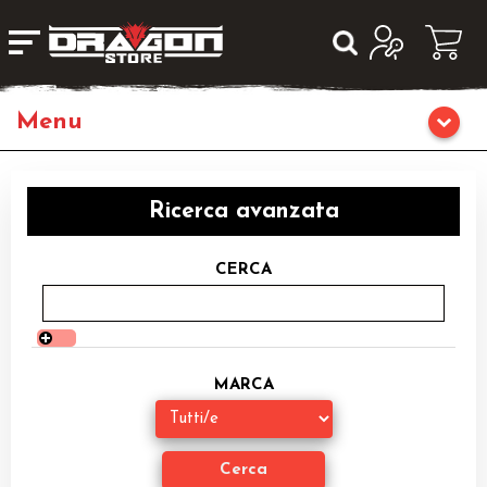
Giochi da Tavolo
Ricerca avanzata
Giochi di Ruolo
CERCA
Librigame
Fumetti & Romanzi
MARCA
Giochi di Carte Collezionabili
Miniature