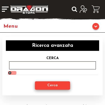
Giochi da Tavolo
Ricerca avanzata
Giochi di Ruolo
CERCA
Librigame
Fumetti & Romanzi
Giochi di Carte Collezionabili
Miniature