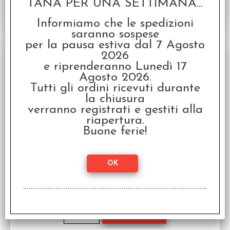
TANA PER UNA SETTIMANA...
Informiamo che le spedizioni
saranno sospese
per la pausa estiva dal 7 Agosto
SCONTO 50%
2026
e riprenderanno Lunedì 17
Agosto 2026.
Tutti gli ordini ricevuti durante
la chiusura
verranno registrati e gestiti alla
riapertura.
Buone ferie!
OFFERTA RAVEN PRIME - The Spoils - Seed
Cycle Banker
Gioco Di Carte In Inglese
Disponibilità:
DISPONIBILE
€
10,00
€ 19,99
Prezzo: