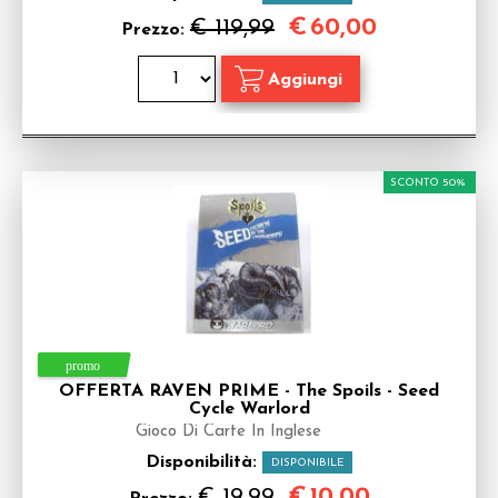
€
60,00
€ 119,99
Prezzo:
SCONTO 50%
OFFERTA RAVEN PRIME - The Spoils - Seed
Cycle Warlord
Gioco Di Carte In Inglese
Disponibilità:
DISPONIBILE
€
10,00
€ 19,99