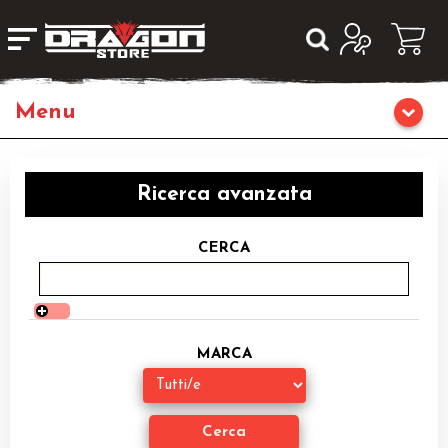
Giochi da Tavolo
Ricerca avanzata
Giochi di Ruolo
CERCA
Librigame
Editoria
MARCA
Giochi di Carte Collezionabili
Miniature