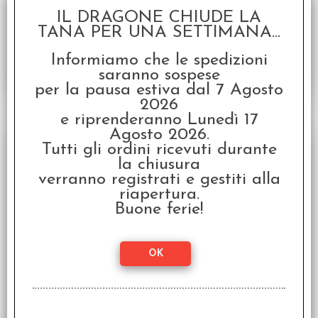
Disponibilità:
PROSSIMAMENTE
IL DRAGONE CHIUDE LA
€
14,39
€ 17,99
Prezzo:
TANA PER UNA SETTIMANA...
Informiamo che le spedizioni
saranno sospese
per la pausa estiva dal 7 Agosto
2026
e riprenderanno Lunedì 17
SCONTO 20%
Agosto 2026.
Tutti gli ordini ricevuti durante
la chiusura
verranno registrati e gestiti alla
riapertura.
Buone ferie!
Set Dadi Cyberpunk Red RPG - Wet Work: Nero,
Giallo (7 dadi)
Serie d20 Medi (7 dadi)
Disponibilità:
PROSSIMAMENTE
€
14,39
€ 17,99
Prezzo: