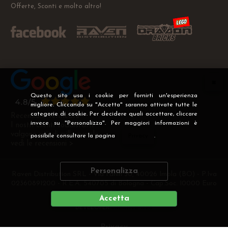
Offerte, Sconti e molto altro!
Questo sito usa i cookie per fornirti un'esperienza
migliore. Cliccando su "Accetta" saranno attivate tutte le
categorie di cookie. Per decidere quali accettare, cliccare
Recensioni Verificate
invece su "Personalizza". Per maggiori informazioni è
I nostri clienti soddisfatti
valgono più di mille parole
possibile consultare la pagina
Privacy
.
vedi le recensioni >
Personalizza
Raven Distribution SRL - Via Fanin 30, 40026 Imola (BO) - P.Iva
02360891200 - R.E.A. 540705 di Bologna - Cap.Soc. 10000 Euro
i.v
Accetta
DEVELOPER
CREATIVE WEB
Privacy