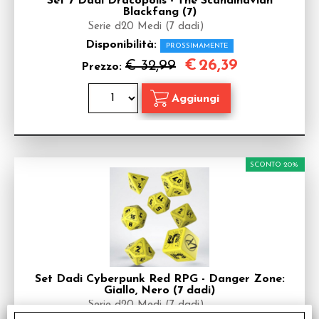
Set 7 Dadi Dracopolis - The Scandinavian
Blackfang (7)
Serie d20 Medi (7 dadi)
Disponibilità:
PROSSIMAMENTE
€
26,39
€ 32,99
Prezzo:
SCONTO 20%
Set Dadi Cyberpunk Red RPG - Danger Zone:
Giallo, Nero (7 dadi)
Serie d20 Medi (7 dadi)