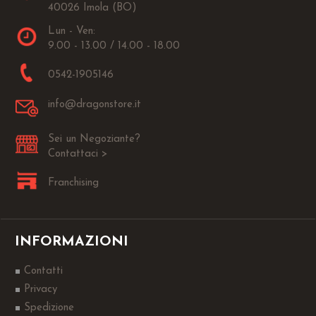
40026 Imola (BO)
Lun - Ven:
9.00 - 13.00 / 14.00 - 18.00
0542-1905146
info@dragonstore.it
Sei un Negoziante?
Contattaci >
Franchising
INFORMAZIONI
Contatti
Privacy
Spedizione